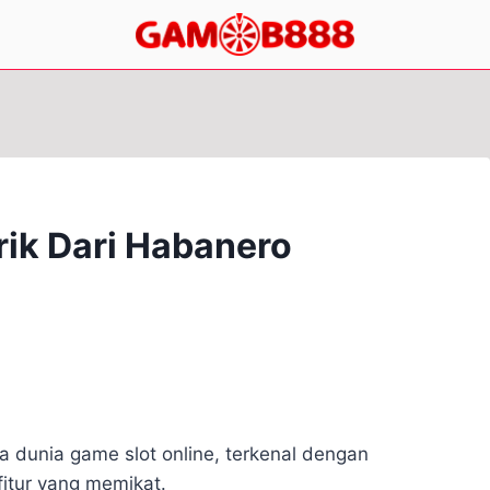
rik Dari Habanero
 dunia game slot online, terkenal dengan
itur yang memikat.