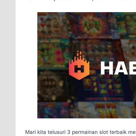
s
b
e
g
e
A
o
n
r
p
o
g
a
p
k
e
m
r
Mari kita telusuri 3 permainan slot terbai