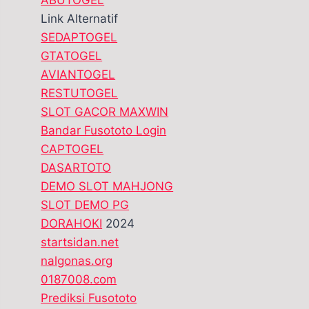
ABUTOGEL
Link Alternatif
SEDAPTOGEL
GTATOGEL
AVIANTOGEL
RESTUTOGEL
SLOT GACOR MAXWIN
Bandar Fusototo Login
CAPTOGEL
DASARTOTO
DEMO SLOT MAHJONG
SLOT DEMO PG
DORAHOKI
2024
startsidan.net
nalgonas.org
0187008.com
Prediksi Fusototo