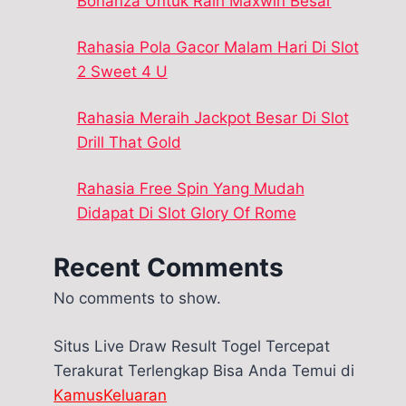
Bonanza Untuk Raih Maxwin Besar
Rahasia Pola Gacor Malam Hari Di Slot
2 Sweet 4 U
Rahasia Meraih Jackpot Besar Di Slot
Drill That Gold
Rahasia Free Spin Yang Mudah
Didapat Di Slot Glory Of Rome
Recent Comments
No comments to show.
Situs Live Draw Result Togel Tercepat
Terakurat Terlengkap Bisa Anda Temui di
KamusKeluaran