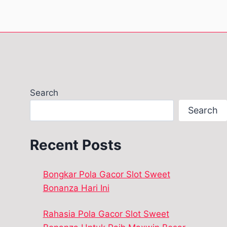
Search
Search
Recent Posts
Bongkar Pola Gacor Slot Sweet
Bonanza Hari Ini
Rahasia Pola Gacor Slot Sweet