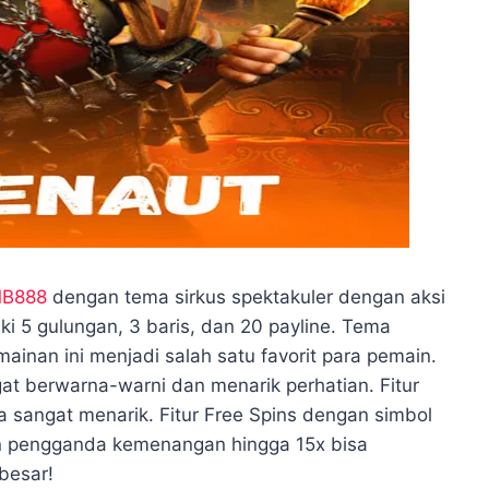
B888
dengan tema sirkus spektakuler dengan aksi
i 5 gulungan, 3 baris, dan 20 payline. Tema
inan ini menjadi salah satu favorit para pemain.
at berwarna-warni dan menarik perhatian. Fitur
a sangat menarik. Fitur Free Spins dengan simbol
dan pengganda kemenangan hingga 15x bisa
esar!