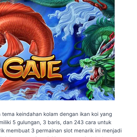
n tema keindahan kolam dengan ikan koi yang
iki 5 gulungan, 3 baris, dan 243 cara untuk
k membuat 3 permainan slot menarik ini menjadi