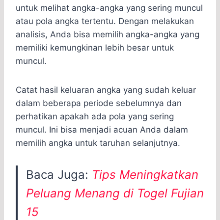
untuk melihat angka-angka yang sering muncul
atau pola angka tertentu. Dengan melakukan
analisis, Anda bisa memilih angka-angka yang
memiliki kemungkinan lebih besar untuk
muncul.
Catat hasil keluaran angka yang sudah keluar
dalam beberapa periode sebelumnya dan
perhatikan apakah ada pola yang sering
muncul. Ini bisa menjadi acuan Anda dalam
memilih angka untuk taruhan selanjutnya.
Baca Juga:
Tips Meningkatkan
Peluang Menang di Togel Fujian
15