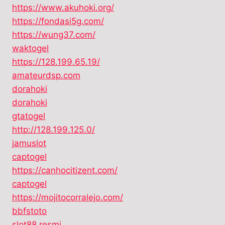
https://www.akuhoki.org/
https://fondasi5g.com/
https://wung37.com/
waktogel
https://128.199.65.19/
amateurdsp.com
dorahoki
dorahoki
gtatogel
http://128.199.125.0/
jamuslot
captogel
https://canhocitizent.com/
captogel
https://mojitocorralejo.com/
bbfstoto
slot88 resmi