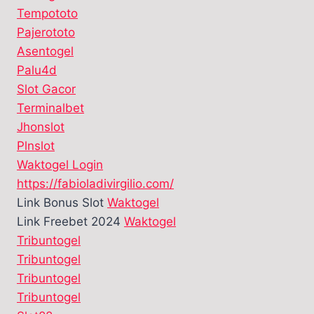
Tempototo
Pajerototo
Asentogel
Palu4d
Slot Gacor
Terminalbet
Jhonslot
Plnslot
Waktogel Login
https://fabioladivirgilio.com/
Link Bonus Slot
Waktogel
Link Freebet 2024
Waktogel
Tribuntogel
Tribuntogel
Tribuntogel
Tribuntogel