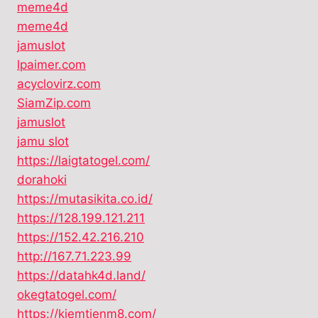
meme4d
meme4d
jamuslot
lpaimer.com
acyclovirz.com
SiamZip.com
jamuslot
jamu slot
https://laigtatogel.com/
dorahoki
https://mutasikita.co.id/
https://128.199.121.211
https://152.42.216.210
http://167.71.223.99
https://datahk4d.land/
okegtatogel.com/
https://kiemtienm8.com/