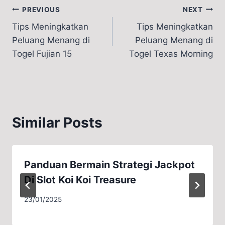
Post
PREVIOUS
NEXT
Tips Meningkatkan
Tips Meningkatkan
navigation
Peluang Menang di
Peluang Menang di
Togel Fujian 15
Togel Texas Morning
Similar Posts
Panduan Bermain Strategi Jackpot
Di Slot Koi Koi Treasure
23/01/2025