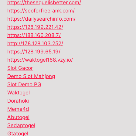
https://thesequelisbetter.com/
https://seoforfreerank.com/
https://dailysearchinfo.com/
https://128.199.221.42/
https://188.166.208.7/
http://178.128.103.252/
https://128.199.65.19/
https://waktogel168.vzy.io/
Slot Gacor
Demo Slot Mahjong
Slot Demo PG
Waktogel
Dorahoki
Meme4d
Abutogel
Sedaptogel
Gtatogel