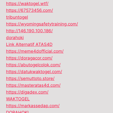
https://waktogel.wtf/
https://67573456.com/
tribuntogel
https://wyomingsafetytraining.com/
http://146.190.100.186/
dorahoki
Link Alternatif ATAS4D
https://meme4dofficial.com/
https://doragacor.com/
https://abutogelcolok.com/
https://datukwaktogel.com/
https://semuttoto.store/
https://masteratas4d.com/
https://digadex.com/
WAKTOGEL
https://markassedap.com/
DORAHOKI