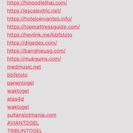
https://hinoodlethai.com/
https://escalextric.net/
https://hotelcervantes.info/
https://topmattressguide.com/
https://heylink.me/bbfstoto
https://digadex.com/
https://banghieusg.com/
https://mukgums.com/
medmusic.net
bbfstoto
panentogel
waktogel
atas4d
waktogel
sultanslotmania.com
AVIANTOGEL
TRIBUNTOGEL