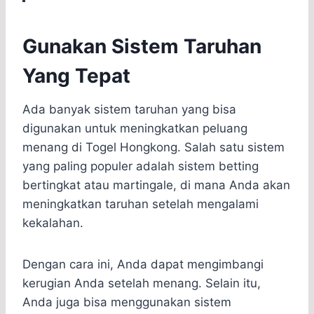
Gunakan Sistem Taruhan
Yang Tepat
Ada banyak sistem taruhan yang bisa
digunakan untuk meningkatkan peluang
menang di Togel Hongkong. Salah satu sistem
yang paling populer adalah sistem betting
bertingkat atau martingale, di mana Anda akan
meningkatkan taruhan setelah mengalami
kekalahan.
Dengan cara ini, Anda dapat mengimbangi
kerugian Anda setelah menang. Selain itu,
Anda juga bisa menggunakan sistem