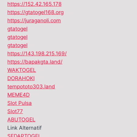
https://152.42.165.178
https://gtatogel168.org
https://juraganoli.com
gtatogel
gtatogel
gtatogel
https://143.198.215.169/
https://bapakgta.land/
WAKTOGEL
DORAHOKI
tempototo303.land
MEME4D
Slot Pulsa
Slot77
ABUTOGEL
Link Alternatif
SEDAPTOGEL