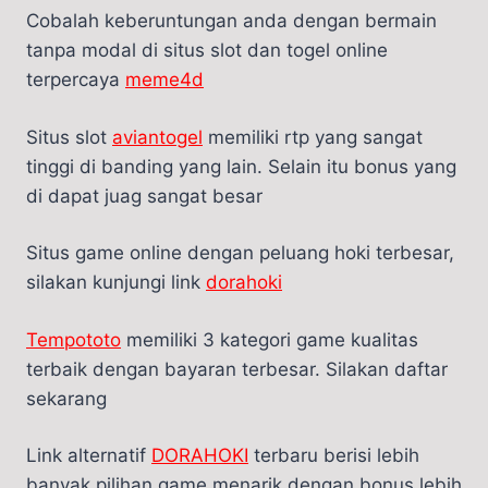
Cobalah keberuntungan anda dengan bermain
tanpa modal di situs slot dan togel online
terpercaya
meme4d
Situs slot
aviantogel
memiliki rtp yang sangat
tinggi di banding yang lain. Selain itu bonus yang
di dapat juag sangat besar
Situs game online dengan peluang hoki terbesar,
silakan kunjungi link
dorahoki
Tempototo
memiliki 3 kategori game kualitas
terbaik dengan bayaran terbesar. Silakan daftar
sekarang
Link alternatif
DORAHOKI
terbaru berisi lebih
banyak pilihan game menarik dengan bonus lebih