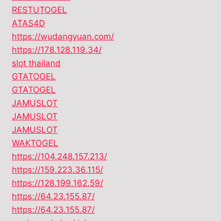
RESTUTOGEL
ATAS4D
https://wudangyuan.com/
https://178.128.119.34/
slot thailand
GTATOGEL
GTATOGEL
JAMUSLOT
JAMUSLOT
JAMUSLOT
WAKTOGEL
https://104.248.157.213/
https://159.223.36.115/
https://128.199.162.59/
https://64.23.155.87/
https://64.23.155.87/