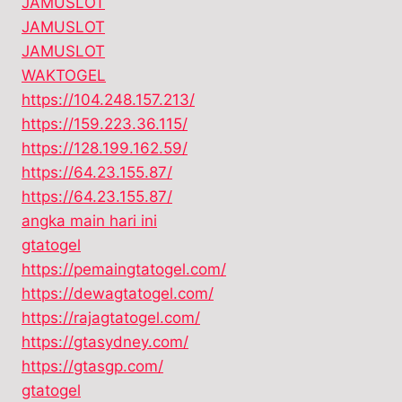
JAMUSLOT
JAMUSLOT
JAMUSLOT
WAKTOGEL
https://104.248.157.213/
https://159.223.36.115/
https://128.199.162.59/
https://64.23.155.87/
https://64.23.155.87/
angka main hari ini
gtatogel
https://pemaingtatogel.com/
https://dewagtatogel.com/
https://rajagtatogel.com/
https://gtasydney.com/
https://gtasgp.com/
gtatogel