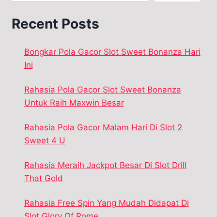
Recent Posts
Bongkar Pola Gacor Slot Sweet Bonanza Hari
Ini
Rahasia Pola Gacor Slot Sweet Bonanza
Untuk Raih Maxwin Besar
Rahasia Pola Gacor Malam Hari Di Slot 2
Sweet 4 U
Rahasia Meraih Jackpot Besar Di Slot Drill
That Gold
Rahasia Free Spin Yang Mudah Didapat Di
Slot Glory Of Rome