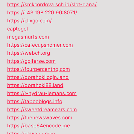
https://smkcordova.sch.id/slot-dana/
https://143.198.220.90:8071/
https://clixgo.com/
captogel
megasmurfs.com
https://cafecupshomer.com
https://webch.org
https://golferse.com
https://fourpercenthq.com
https://dorahokilogin.land
https://dorahoki88.land
https://r-hydrau-lemans.com
https://tabooblogs.info
https://sweetdreamears.com
https://thenewswaves.com
https://base64encode.me
https://ekwago.com