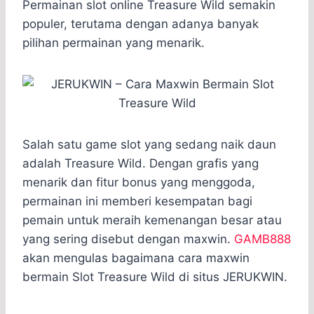
a
c
s
l
y
n
Permainan slot online Treasure Wild semakin
t
e
s
e
p
e
populer, terutama dengan adanya banyak
s
b
e
g
e
pilihan permainan yang menarik.
A
o
n
r
p
o
g
a
p
k
e
m
r
Salah satu game slot yang sedang naik daun
adalah Treasure Wild. Dengan grafis yang
menarik dan fitur bonus yang menggoda,
permainan ini memberi kesempatan bagi
pemain untuk meraih kemenangan besar atau
yang sering disebut dengan maxwin.
GAMB888
akan mengulas bagaimana cara maxwin
bermain Slot Treasure Wild di situs JERUKWIN.