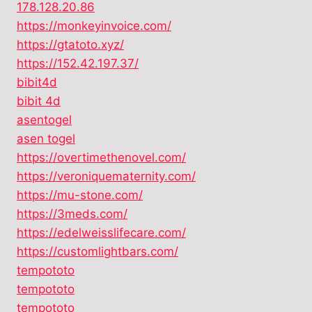
178.128.20.86
https://monkeyinvoice.com/
https://gtatoto.xyz/
https://152.42.197.37/
bibit4d
bibit 4d
asentogel
asen togel
https://overtimethenovel.com/
https://veroniquematernity.com/
https://mu-stone.com/
https://3meds.com/
https://edelweisslifecare.com/
https://customlightbars.com/
tempototo
tempototo
tempototo