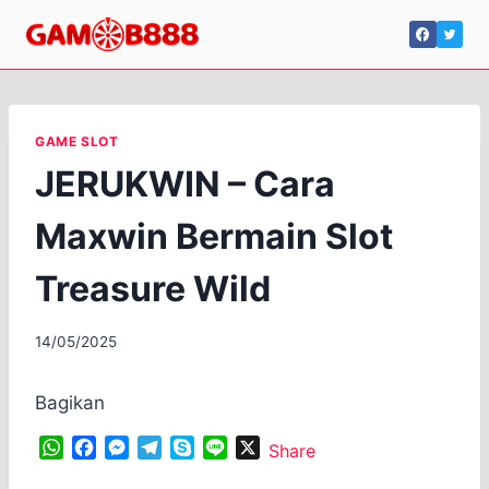
Skip
to
content
GAME SLOT
JERUKWIN – Cara
Maxwin Bermain Slot
Treasure Wild
14/05/2025
Bagikan
W
F
M
T
S
L
X
Share
h
a
e
e
k
i