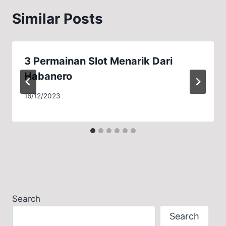
Similar Posts
3 Permainan Slot Menarik Dari
Habanero
16/12/2023
Search
Search