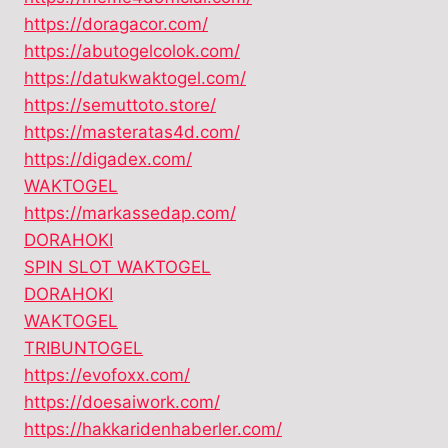
https://doragacor.com/
https://abutogelcolok.com/
https://datukwaktogel.com/
https://semuttoto.store/
https://masteratas4d.com/
https://digadex.com/
WAKTOGEL
https://markassedap.com/
DORAHOKI
SPIN SLOT WAKTOGEL
DORAHOKI
WAKTOGEL
TRIBUNTOGEL
https://evofoxx.com/
https://doesaiwork.com/
https://hakkaridenhaberler.com/