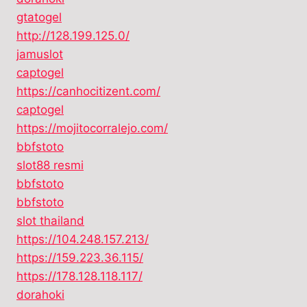
gtatogel
http://128.199.125.0/
jamuslot
captogel
https://canhocitizent.com/
captogel
https://mojitocorralejo.com/
bbfstoto
slot88 resmi
bbfstoto
bbfstoto
slot thailand
https://104.248.157.213/
https://159.223.36.115/
https://178.128.118.117/
dorahoki