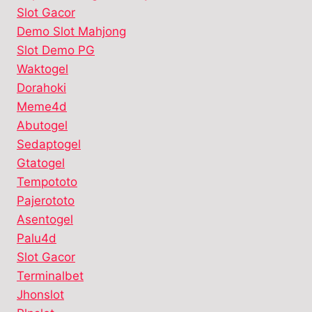
Slot Gacor
Demo Slot Mahjong
Slot Demo PG
Waktogel
Dorahoki
Meme4d
Abutogel
Sedaptogel
Gtatogel
Tempototo
Pajerototo
Asentogel
Palu4d
Slot Gacor
Terminalbet
Jhonslot