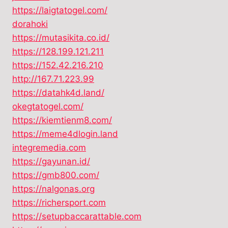
https://laigtatogel.com/
dorahoki
https://mutasikita.co.id/
https://128.199.121.211
https://152.42.216.210
http://167.71.223.99
https://datahk4d.land/
okegtatogel.com/
https://kiemtienm8.com/
https://meme4dlogin.land
integremedia.com
https://gayunan.id/
https://gmb800.com/
https://nalgonas.org
https://richersport.com
https://setupbaccarattable.com