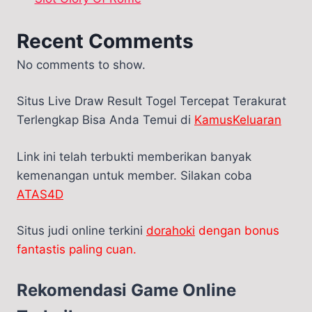
Recent Comments
No comments to show.
Situs Live Draw Result Togel Tercepat Terakurat
Terlengkap Bisa Anda Temui di
KamusKeluaran
Link ini telah terbukti memberikan banyak
kemenangan untuk member. Silakan coba
ATAS4D
Situs judi online terkini
dorahoki
dengan bonus
fantastis paling cuan.
Rekomendasi Game Online