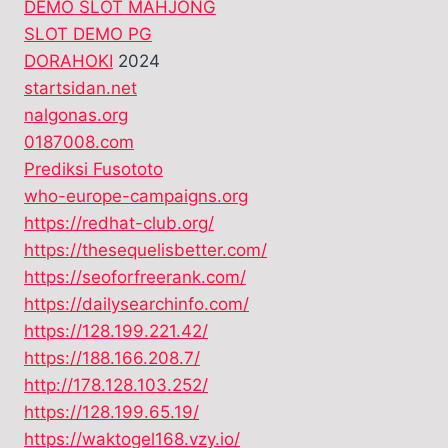
DEMO SLOT MAHJONG
SLOT DEMO PG
DORAHOKI
2024
startsidan.net
nalgonas.org
0187008.com
Prediksi Fusototo
who-europe-campaigns.org
https://redhat-club.org/
https://thesequelisbetter.com/
https://seoforfreerank.com/
https://dailysearchinfo.com/
https://128.199.221.42/
https://188.166.208.7/
http://178.128.103.252/
https://128.199.65.19/
https://waktogel168.vzy.io/