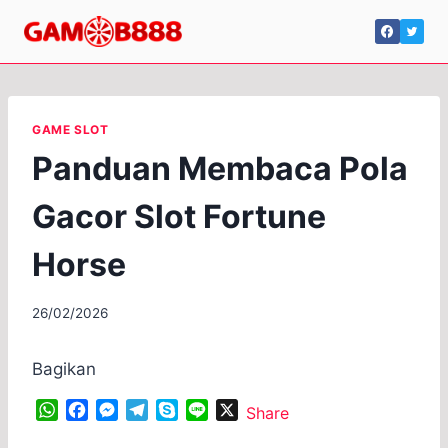
Skip
to
content
GAME SLOT
Panduan Membaca Pola
Gacor Slot Fortune
Horse
26/02/2026
Bagikan
W
F
M
T
S
L
X
Share
h
a
e
e
k
i