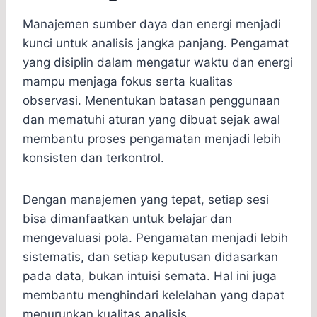
Manajemen sumber daya dan energi menjadi
kunci untuk analisis jangka panjang. Pengamat
yang disiplin dalam mengatur waktu dan energi
mampu menjaga fokus serta kualitas
observasi. Menentukan batasan penggunaan
dan mematuhi aturan yang dibuat sejak awal
membantu proses pengamatan menjadi lebih
konsisten dan terkontrol.
Dengan manajemen yang tepat, setiap sesi
bisa dimanfaatkan untuk belajar dan
mengevaluasi pola. Pengamatan menjadi lebih
sistematis, dan setiap keputusan didasarkan
pada data, bukan intuisi semata. Hal ini juga
membantu menghindari kelelahan yang dapat
menurunkan kualitas analisis.