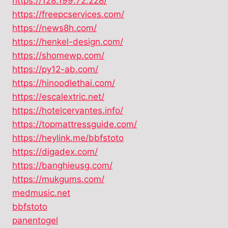
https://128.199.72.228/
https://freepcservices.com/
https://news8h.com/
https://henkel-design.com/
https://shomewp.com/
https://py12-ab.com/
https://hinoodlethai.com/
https://escalextric.net/
https://hotelcervantes.info/
https://topmattressguide.com/
https://heylink.me/bbfstoto
https://digadex.com/
https://banghieusg.com/
https://mukgums.com/
medmusic.net
bbfstoto
panentogel