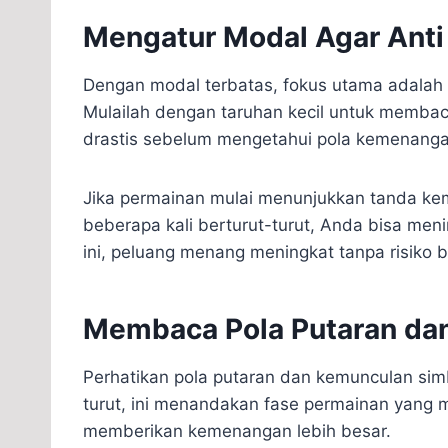
Mengatur Modal Agar Anti
Dengan modal terbatas, fokus utama adalah
Mulailah dengan taruhan kecil untuk membac
drastis sebelum mengetahui pola kemenanga
Jika permainan mulai menunjukkan tanda kem
beberapa kali berturut-turut, Anda bisa meni
ini, peluang menang meningkat tanpa risiko b
Membaca Pola Putaran da
Perhatikan pola putaran dan kemunculan simbo
turut, ini menandakan fase permainan yang
memberikan kemenangan lebih besar.