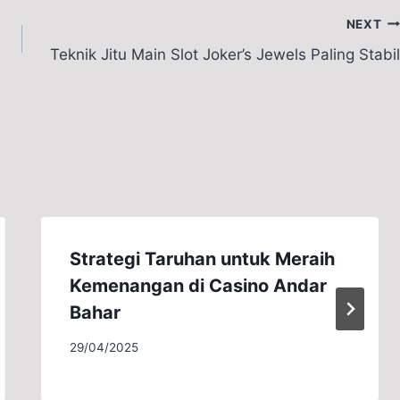
NEXT
Teknik Jitu Main Slot Joker’s Jewels Paling Stabil
Strategi Taruhan untuk Meraih
Kemenangan di Casino Andar
Bahar
29/04/2025