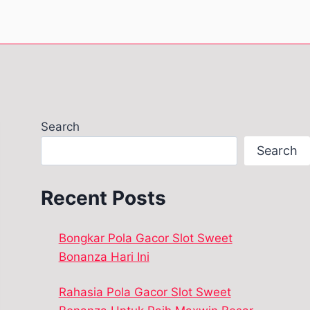
Search
Search
Recent Posts
Bongkar Pola Gacor Slot Sweet
Bonanza Hari Ini
Rahasia Pola Gacor Slot Sweet