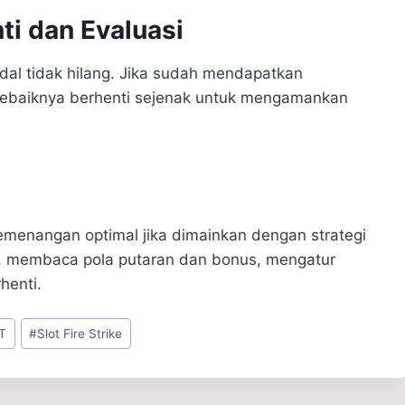
i dan Evaluasi
odal tidak hilang. Jika sudah mendapatkan
sebaiknya berhenti sejenak untuk mengamankan
kemenangan optimal jika dimainkan dengan strategi
a, membaca pola putaran dan bonus, mengatur
henti.
T
#
Slot Fire Strike