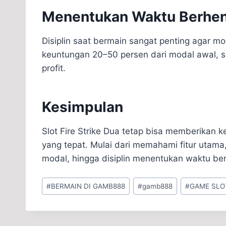
Menentukan Waktu Berhent
Disiplin saat bermain sangat penting agar m
keuntungan 20–50 persen dari modal awal, 
profit.
Kesimpulan
Slot Fire Strike Dua tetap bisa memberikan 
yang tepat. Mulai dari memahami fitur utam
modal, hingga disiplin menentukan waktu ber
Post
#
BERMAIN DI GAMB888
#
gamb888
#
GAME SLO
Tags: