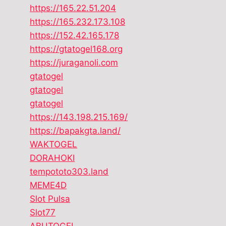
https://165.22.51.204
https://165.232.173.108
https://152.42.165.178
https://gtatogel168.org
https://juraganoli.com
gtatogel
gtatogel
gtatogel
https://143.198.215.169/
https://bapakgta.land/
WAKTOGEL
DORAHOKI
tempototo303.land
MEME4D
Slot Pulsa
Slot77