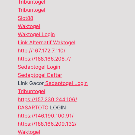
Tribuntogel
Tribuntogel
Slot88
Waktogel
Waktogel Login
Link Alternatif Waktogel
http://167.172.7.110/
https://188.166.208.7/
Sedaptogel Login
Sedaptogel Daftar
Link Gacor
Sedaptogel Login
Tribuntogel
https://157.230.244.106/
DASARTOTO
LOGIN
https://146.190.100.91/
https://188.166.209.132/
Waktogel