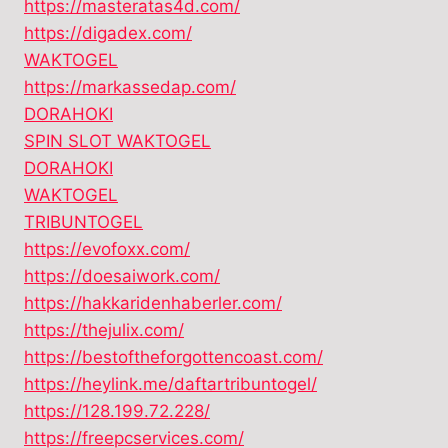
https://masteratas4d.com/
https://digadex.com/
WAKTOGEL
https://markassedap.com/
DORAHOKI
SPIN SLOT WAKTOGEL
DORAHOKI
WAKTOGEL
TRIBUNTOGEL
https://evofoxx.com/
https://doesaiwork.com/
https://hakkaridenhaberler.com/
https://thejulix.com/
https://bestoftheforgottencoast.com/
https://heylink.me/daftartribuntogel/
https://128.199.72.228/
https://freepcservices.com/