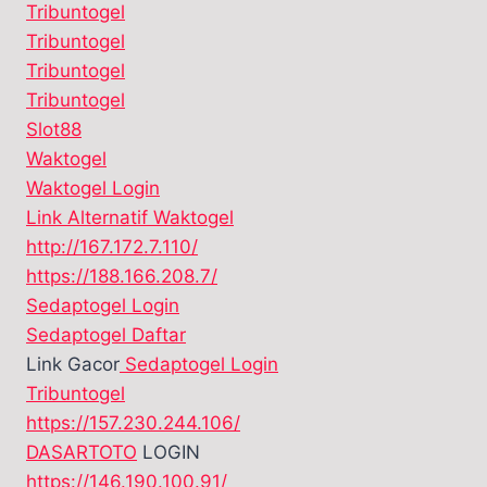
Tribuntogel
Tribuntogel
Tribuntogel
Tribuntogel
Slot88
Waktogel
Waktogel Login
Link Alternatif Waktogel
http://167.172.7.110/
https://188.166.208.7/
Sedaptogel Login
Sedaptogel Daftar
Link Gacor
Sedaptogel Login
Tribuntogel
https://157.230.244.106/
DASARTOTO
LOGIN
https://146.190.100.91/