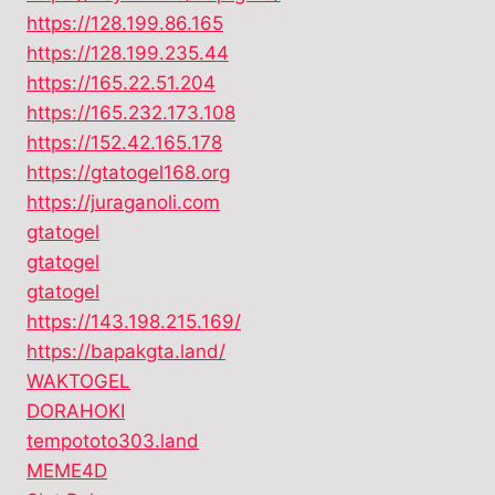
https://128.199.86.165
https://128.199.235.44
https://165.22.51.204
https://165.232.173.108
https://152.42.165.178
https://gtatogel168.org
https://juraganoli.com
gtatogel
gtatogel
gtatogel
https://143.198.215.169/
https://bapakgta.land/
WAKTOGEL
DORAHOKI
tempototo303.land
MEME4D