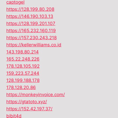
captogel
https://128.199.80.208
https://146.190.103.13
https://128.199.201.107
https://165.232.160.119
https://157.230.243.218
https://kellerwilliams.co.id
143.198.80.214
165.22.248.226
178.128.105.192
159.223.57.244
128.199.188.178
178.128.20.86
https://monkeyinvoice.com/
https://gtatoto.xyz/
https://152.42.197.37/
bibit4d