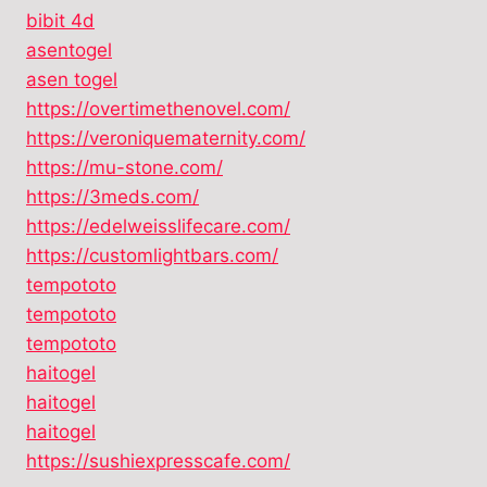
bibit 4d
asentogel
asen togel
https://overtimethenovel.com/
https://veroniquematernity.com/
https://mu-stone.com/
https://3meds.com/
https://edelweisslifecare.com/
https://customlightbars.com/
tempototo
tempototo
tempototo
haitogel
haitogel
haitogel
https://sushiexpresscafe.com/