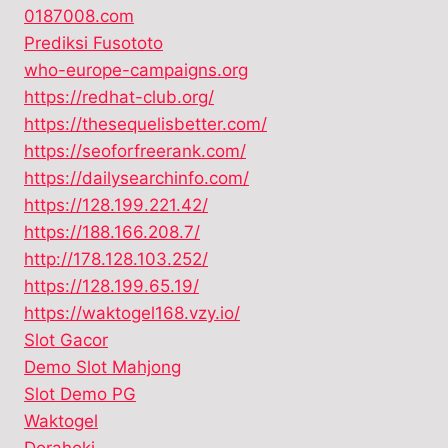
0187008.com
Prediksi Fusototo
who-europe-campaigns.org
https://redhat-club.org/
https://thesequelisbetter.com/
https://seoforfreerank.com/
https://dailysearchinfo.com/
https://128.199.221.42/
https://188.166.208.7/
http://178.128.103.252/
https://128.199.65.19/
https://waktogel168.vzy.io/
Slot Gacor
Demo Slot Mahjong
Slot Demo PG
Waktogel
Dorahoki