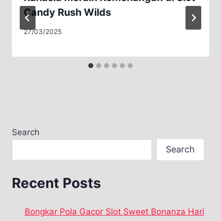
Candy Rush Wilds
27/03/2025
Search
Search
Recent Posts
Bongkar Pola Gacor Slot Sweet Bonanza Hari