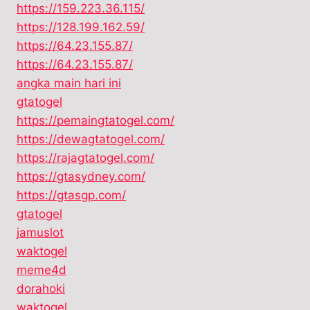
https://159.223.36.115/
https://128.199.162.59/
https://64.23.155.87/
https://64.23.155.87/
angka main hari ini
gtatogel
https://pemaingtatogel.com/
https://dewagtatogel.com/
https://rajagtatogel.com/
https://gtasydney.com/
https://gtasgp.com/
gtatogel
jamuslot
waktogel
meme4d
dorahoki
waktogel