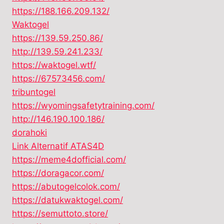
https://188.166.209.132/
Waktogel
https://139.59.250.86/
http://139.59.241.233/
https://waktogel.wtf/
https://67573456.com/
tribuntogel
https://wyomingsafetytraining.com/
http://146.190.100.186/
dorahoki
Link Alternatif ATAS4D
https://meme4dofficial.com/
https://doragacor.com/
https://abutogelcolok.com/
https://datukwaktogel.com/
https://semuttoto.store/