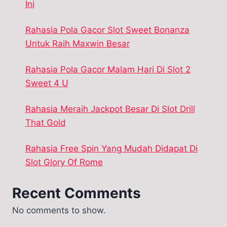
Ini
Rahasia Pola Gacor Slot Sweet Bonanza
Untuk Raih Maxwin Besar
Rahasia Pola Gacor Malam Hari Di Slot 2
Sweet 4 U
Rahasia Meraih Jackpot Besar Di Slot Drill
That Gold
Rahasia Free Spin Yang Mudah Didapat Di
Slot Glory Of Rome
Recent Comments
No comments to show.