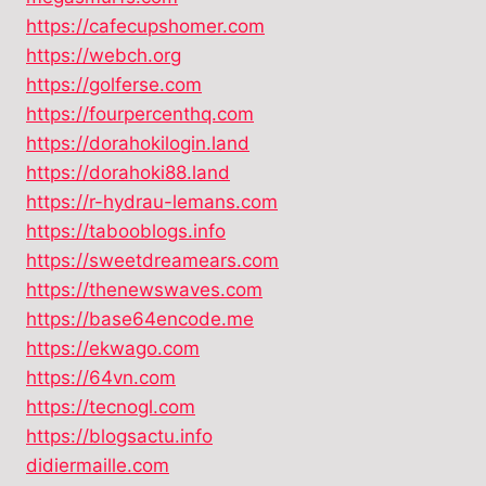
https://cafecupshomer.com
https://webch.org
https://golferse.com
https://fourpercenthq.com
https://dorahokilogin.land
https://dorahoki88.land
https://r-hydrau-lemans.com
https://tabooblogs.info
https://sweetdreamears.com
https://thenewswaves.com
https://base64encode.me
https://ekwago.com
https://64vn.com
https://tecnogl.com
https://blogsactu.info
didiermaille.com