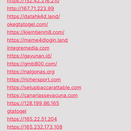
https://152.42.216.210
http://167.71.223.99
https://datahk4d.land/
okegtatogel.com/
https://kiemtienm8.com/
https://meme4dlogin.land
integremedia.com
https://gayunan.id/
https://gmb800.com/
https://nalgonas.org
https://richersport.com
https://setupbaccarattable.com
https://canariassevacuna.com
https://128.199.86.165
gtatogel
https://165.22.51.204
https://165.232.173.108