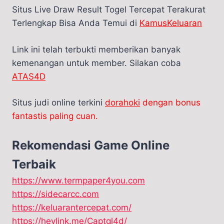
Situs Live Draw Result Togel Tercepat Terakurat
Terlengkap Bisa Anda Temui di
KamusKeluaran
Link ini telah terbukti memberikan banyak
kemenangan untuk member. Silakan coba
ATAS4D
Situs judi online terkini
dorahoki
dengan bonus
fantastis paling cuan.
Rekomendasi Game Online
Terbaik
https://www.termpaper4you.com
https://sidecarcc.com
https://keluarantercepat.com/
https://heylink.me/Captgl4d/