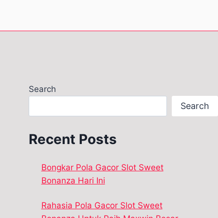
Search
Search
Recent Posts
Bongkar Pola Gacor Slot Sweet
Bonanza Hari Ini
Rahasia Pola Gacor Slot Sweet