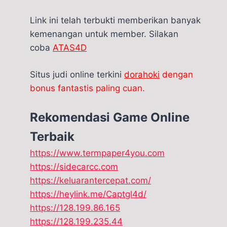
Link ini telah terbukti memberikan banyak
kemenangan untuk member. Silakan
coba
ATAS4D
Situs judi online terkini
dorahoki
dengan
bonus fantastis paling cuan.
Rekomendasi Game Online
Terbaik
https://www.termpaper4you.com
https://sidecarcc.com
https://keluarantercepat.com/
https://heylink.me/Captgl4d/
https://128.199.86.165
https://128.199.235.44