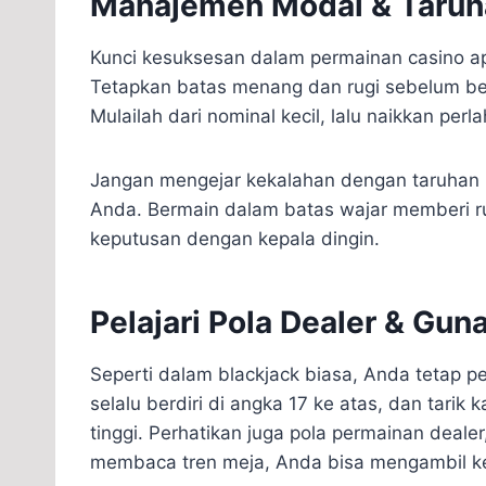
Manajemen Modal & Taruh
Kunci kesuksesan dalam permainan casino a
Tetapkan batas menang dan rugi sebelum ber
Mulailah dari nominal kecil, lalu naikkan per
Jangan mengejar kekalahan dengan taruhan b
Anda. Bermain dalam batas wajar memberi r
keputusan dengan kepala dingin.
Pelajari Pola Dealer & Gun
Seperti dalam blackjack biasa, Anda tetap per
selalu berdiri di angka 17 ke atas, dan tarik
tinggi. Perhatikan juga pola permainan deal
membaca tren meja, Anda bisa mengambil kep