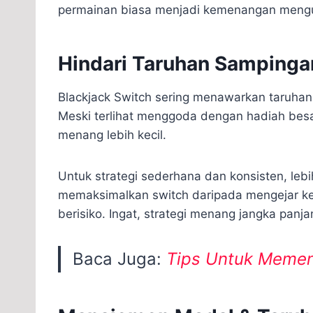
permainan biasa menjadi kemenangan meng
Hindari Taruhan Sampingan
Blackjack Switch sering menawarkan taruhan
Meski terlihat menggoda dengan hadiah besar
menang lebih kecil.
Untuk strategi sederhana dan konsisten, leb
memaksimalkan switch daripada mengejar ke
berisiko. Ingat, strategi menang jangka panj
Baca Juga:
Tips Untuk Memen