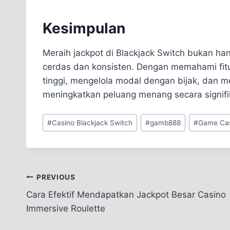
Kesimpulan
Meraih jackpot di Blackjack Switch bukan han
cerdas dan konsisten. Dengan memahami fitu
tinggi, mengelola modal dengan bijak, dan me
meningkatkan peluang menang secara signifi
Post
#
Casino Blackjack Switch
#
gamb888
#
Game Ca
Tags:
Post
PREVIOUS
Cara Efektif Mendapatkan Jackpot Besar Casino
navigation
Immersive Roulette