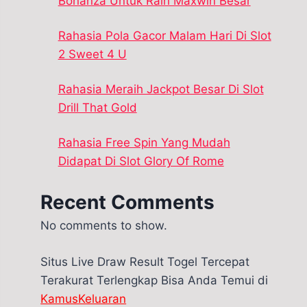
Bonanza Untuk Raih Maxwin Besar
Rahasia Pola Gacor Malam Hari Di Slot
2 Sweet 4 U
Rahasia Meraih Jackpot Besar Di Slot
Drill That Gold
Rahasia Free Spin Yang Mudah
Didapat Di Slot Glory Of Rome
Recent Comments
No comments to show.
Situs Live Draw Result Togel Tercepat
Terakurat Terlengkap Bisa Anda Temui di
KamusKeluaran