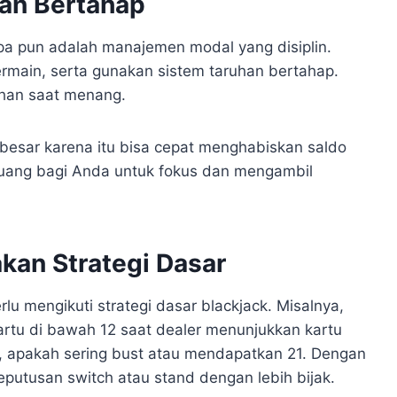
an Bertahap
pa pun adalah manajemen modal yang disiplin.
main, serta gunakan sistem taruhan bertahap.
lahan saat menang.
esar karena itu bisa cepat menghabiskan saldo
uang bagi Anda untuk fokus dan mengambil
akan Strategi Dasar
lu mengikuti strategi dasar blackjack. Misalnya,
 kartu di bawah 12 saat dealer menunjukkan kartu
er, apakah sering bust atau mendapatkan 21. Dengan
utusan switch atau stand dengan lebih bijak.