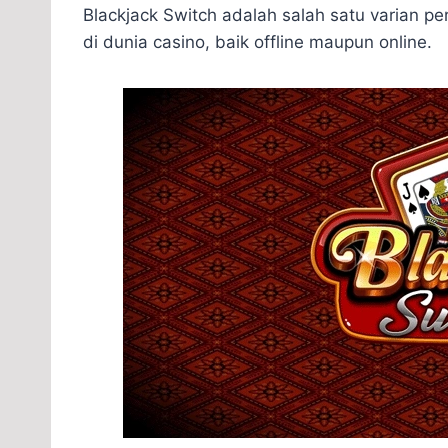
a
c
s
l
y
n
Blackjack Switch adalah salah satu varian p
t
e
s
e
p
e
di dunia casino, baik offline maupun online.
s
b
e
g
e
A
o
n
r
p
o
g
a
p
k
e
m
r