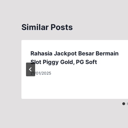
Similar Posts
Rahasia Jackpot Besar Bermain
Slot Piggy Gold, PG Soft
21/01/2025