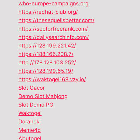
who-europe-campaigns.org
https://redhat-club.org/
https://thesequelisbetter.com/
https://seoforfreerank.com/
https://dailysearchinfo.com/
https://128.199.221.42/
https://188.166.208.7/
http://178.128.103.252/
https://128.199.65.19/
https://waktogel168.vzy.io/
Slot Gacor
Demo Slot Mahjong
Slot Demo PG
Waktogel
Dorahoki
Meme4d
Abutogel