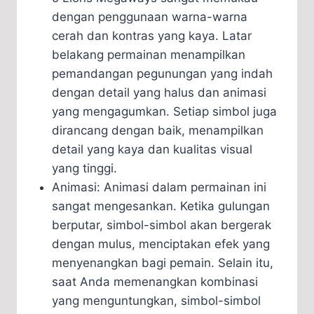
dengan penggunaan warna-warna
cerah dan kontras yang kaya. Latar
belakang permainan menampilkan
pemandangan pegunungan yang indah
dengan detail yang halus dan animasi
yang mengagumkan. Setiap simbol juga
dirancang dengan baik, menampilkan
detail yang kaya dan kualitas visual
yang tinggi.
Animasi: Animasi dalam permainan ini
sangat mengesankan. Ketika gulungan
berputar, simbol-simbol akan bergerak
dengan mulus, menciptakan efek yang
menyenangkan bagi pemain. Selain itu,
saat Anda memenangkan kombinasi
yang menguntungkan, simbol-simbol