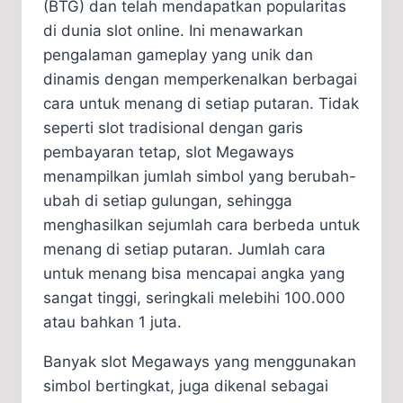
(BTG) dan telah mendapatkan popularitas
di dunia slot online. Ini menawarkan
pengalaman gameplay yang unik dan
dinamis dengan memperkenalkan berbagai
cara untuk menang di setiap putaran. Tidak
seperti slot tradisional dengan garis
pembayaran tetap, slot Megaways
menampilkan jumlah simbol yang berubah-
ubah di setiap gulungan, sehingga
menghasilkan sejumlah cara berbeda untuk
menang di setiap putaran. Jumlah cara
untuk menang bisa mencapai angka yang
sangat tinggi, seringkali melebihi 100.000
atau bahkan 1 juta.
Banyak slot Megaways yang menggunakan
simbol bertingkat, juga dikenal sebagai