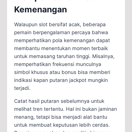
Kemenangan
Walaupun slot bersifat acak, beberapa
pemain berpengalaman percaya bahwa
memperhatikan pola kemenangan dapat
membantu menentukan momen terbaik
untuk memasang taruhan tinggi. Misalnya,
memperhatikan frekuensi munculnya
simbol khusus atau bonus bisa memberi
indikasi kapan putaran jackpot mungkin
terjadi.
Catat hasil putaran sebelumnya untuk
melihat tren tertentu. Hal ini bukan jaminan
menang, tetapi bisa menjadi alat bantu
untuk membuat keputusan lebih cerdas.