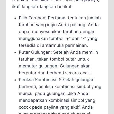
ikuti langkah-langkah berikut:
Pilih Taruhan: Pertama, tentukan jumlah
taruhan yang ingin Anda pasang. Anda
dapat menyesuaikan taruhan dengan
menggunakan tombol “+” dan “-” yang
tersedia di antarmuka permainan.
Putar Gulungan: Setelah Anda memilih
taruhan, tekan tombol putar untuk
memutar gulungan. Gulungan akan
berputar dan berhenti secara acak.
Periksa Kombinasi: Setelah gulungan
berhenti, periksa kombinasi simbol yang
muncul pada gulungan. Jika Anda
mendapatkan kombinasi simbol yang
cocok pada payline yang aktif, Anda
akan memenangkan hadiah sesuai