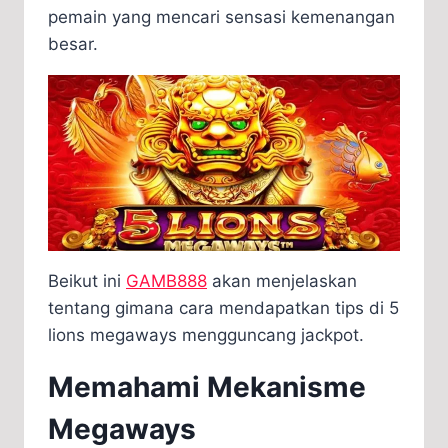
pemain yang mencari sensasi kemenangan
besar.
Beikut ini
GAMB888
akan menjelaskan
tentang gimana cara mendapatkan tips di 5
lions megaways mengguncang jackpot.
Memahami Mekanisme
Megaways