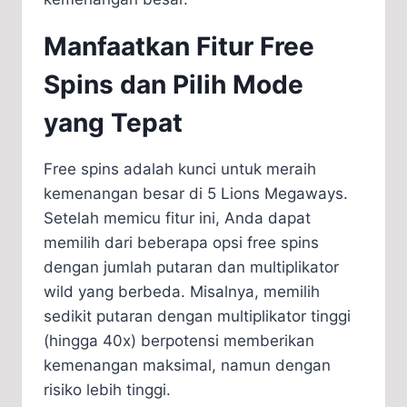
Manfaatkan Fitur Free
Spins dan Pilih Mode
yang Tepat
Free spins adalah kunci untuk meraih
kemenangan besar di 5 Lions Megaways.
Setelah memicu fitur ini, Anda dapat
memilih dari beberapa opsi free spins
dengan jumlah putaran dan multiplikator
wild yang berbeda. Misalnya, memilih
sedikit putaran dengan multiplikator tinggi
(hingga 40x) berpotensi memberikan
kemenangan maksimal, namun dengan
risiko lebih tinggi.