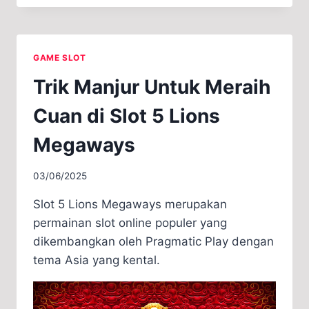
GAME SLOT
Trik Manjur Untuk Meraih
Cuan di Slot 5 Lions
Megaways
03/06/2025
Slot 5 Lions Megaways merupakan
permainan slot online populer yang
dikembangkan oleh Pragmatic Play dengan
tema Asia yang kental.