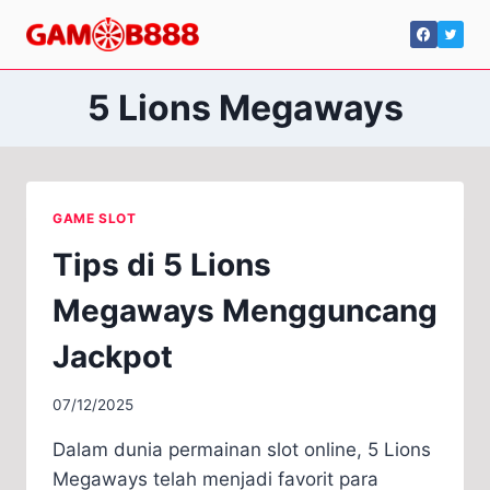
Skip
to
content
5 Lions Megaways
GAME SLOT
Tips di 5 Lions
Megaways Mengguncang
Jackpot
07/12/2025
Dalam dunia permainan slot online, 5 Lions
Megaways telah menjadi favorit para