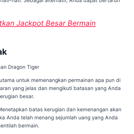
hati-hati. Sebagai alternatif, Anda dapat bertaruh
kan Jackpot Besar Bermain
ak
ci utama untuk memenangkan permainan apa pun di
garan yang jelas dan mengikuti batasan yang Anda
erugian besar.
Menetapkan batas kerugian dan kemenangan akan
jika Anda telah menang sejumlah uang yang Anda
entilah bermain.