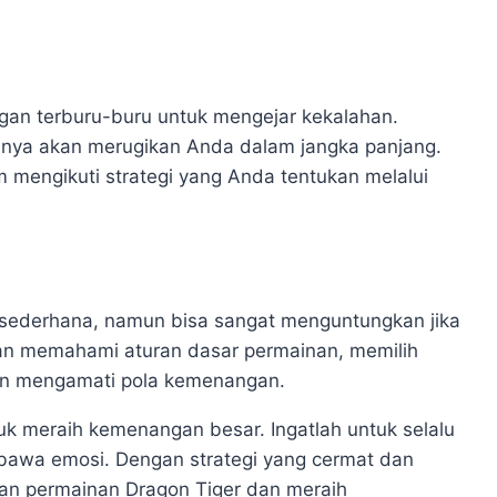
ngan terburu-buru untuk mengejar kekalahan.
anya akan merugikan Anda dalam jangka panjang.
 mengikuti strategi yang Anda tentukan melalui
 sederhana, namun bisa sangat menguntungkan jika
gan memahami aturan dasar permainan, memilih
dan mengamati pola kemenangan.
k meraih kemenangan besar. Ingatlah untuk selalu
bawa emosi. Dengan strategi yang cermat dan
kan permainan Dragon Tiger dan meraih