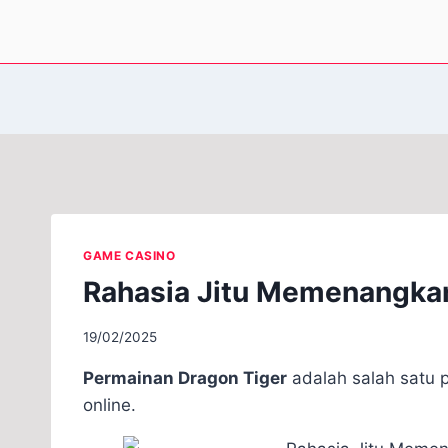
Skip
to
content
GAME CASINO
Rahasia Jitu Memenangkan
19/02/2025
Permainan Dragon Tiger
adalah salah satu p
online.