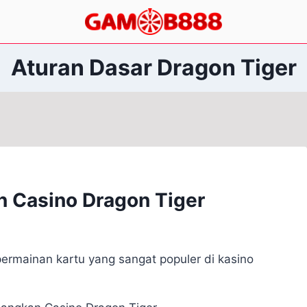
Aturan Dasar Dragon Tiger
 Casino Dragon Tiger
ermainan kartu yang sangat populer di kasino