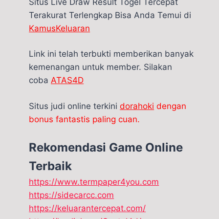
Situs Live Draw Result Togel Tercepat
Terakurat Terlengkap Bisa Anda Temui di
KamusKeluaran
Link ini telah terbukti memberikan banyak
kemenangan untuk member. Silakan
coba
ATAS4D
Situs judi online terkini
dorahoki
dengan
bonus fantastis paling cuan.
Rekomendasi Game Online
Terbaik
https://www.termpaper4you.com
https://sidecarcc.com
https://keluarantercepat.com/