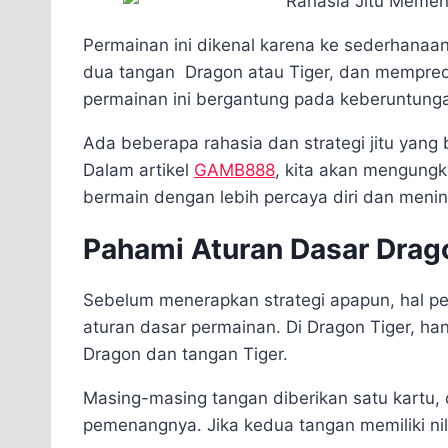
Permainan ini dikenal karena ke sederhanaa
dua tangan Dragon atau Tiger, dan mempre
permainan ini bergantung pada keberuntung
Ada beberapa rahasia dan strategi jitu yan
Dalam artikel
GAMB888
, kita akan mengungk
bermain dengan lebih percaya diri dan men
Pahami Aturan Dasar Drag
Sebelum menerapkan strategi apapun, hal 
aturan dasar permainan. Di Dragon Tiger, h
Dragon dan tangan Tiger.
Masing-masing tangan diberikan satu kartu, d
pemenangnya. Jika kedua tangan memiliki nila