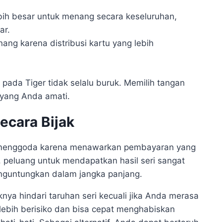
bih besar untuk menang secara keseluruhan,
ar.
ang karena distribusi kartu yang lebih
pada Tiger tidak selalu buruk. Memilih tangan
 yang Anda amati.
ecara Bijak
g menggoda karena menawarkan pembayaran yang
, peluang untuk mendapatkan hasil seri sangat
menguntungkan dalam jangka panjang.
ya hindari taruhan seri kecuali jika Anda merasa
 lebih berisiko dan bisa cepat menghabiskan