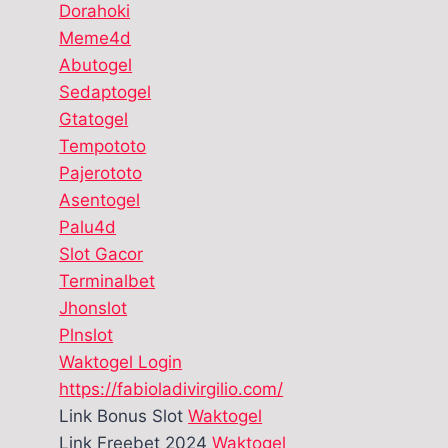
Dorahoki
Meme4d
Abutogel
Sedaptogel
Gtatogel
Tempototo
Pajerototo
Asentogel
Palu4d
Slot Gacor
Terminalbet
Jhonslot
Plnslot
Waktogel Login
https://fabioladivirgilio.com/
Link Bonus Slot
Waktogel
Link Freebet 2024
Waktogel