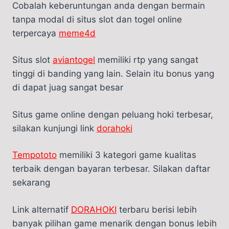
Cobalah keberuntungan anda dengan bermain
tanpa modal di situs slot dan togel online
terpercaya
meme4d
Situs slot
aviantogel
memiliki rtp yang sangat
tinggi di banding yang lain. Selain itu bonus yang
di dapat juag sangat besar
Situs game online dengan peluang hoki terbesar,
silakan kunjungi link
dorahoki
Tempototo
memiliki 3 kategori game kualitas
terbaik dengan bayaran terbesar. Silakan daftar
sekarang
Link alternatif
DORAHOKI
terbaru berisi lebih
banyak pilihan game menarik dengan bonus lebih