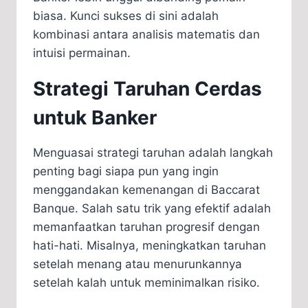
biasa. Kunci sukses di sini adalah
kombinasi antara analisis matematis dan
intuisi permainan.
Strategi Taruhan Cerdas
untuk Banker
Menguasai strategi taruhan adalah langkah
penting bagi siapa pun yang ingin
menggandakan kemenangan di Baccarat
Banque. Salah satu trik yang efektif adalah
memanfaatkan taruhan progresif dengan
hati-hati. Misalnya, meningkatkan taruhan
setelah menang atau menurunkannya
setelah kalah untuk meminimalkan risiko.