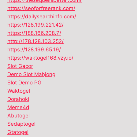
https://seoforfreerank.com/
https://dailysearchinfo.com/
https://128.199.221.42/
https://188.166.208.7/
http://178.128.103.252/
https://128.199.65.19/
https://waktogel168.vzy.io/
Slot Gacor
Demo Slot Mahjong
Slot Demo PG
Waktogel
Dorahoki
Meme4d
Abutogel
Sedaptogel
Gtatogel