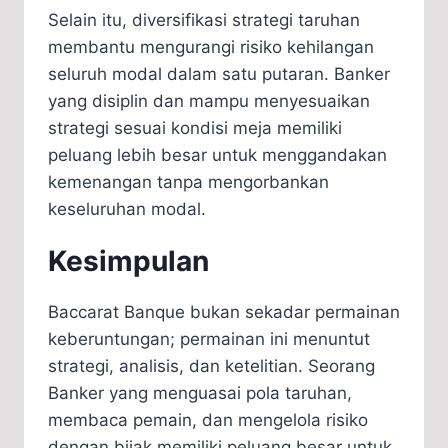
Selain itu, diversifikasi strategi taruhan
membantu mengurangi risiko kehilangan
seluruh modal dalam satu putaran. Banker
yang disiplin dan mampu menyesuaikan
strategi sesuai kondisi meja memiliki
peluang lebih besar untuk menggandakan
kemenangan tanpa mengorbankan
keseluruhan modal.
Kesimpulan
Baccarat Banque bukan sekadar permainan
keberuntungan; permainan ini menuntut
strategi, analisis, dan ketelitian. Seorang
Banker yang menguasai pola taruhan,
membaca pemain, dan mengelola risiko
dengan bijak memiliki peluang besar untuk