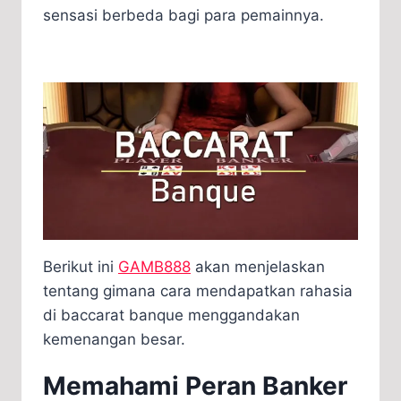
sensasi berbeda bagi para pemainnya.
Berikut ini
GAMB888
akan menjelaskan
tentang gimana cara mendapatkan rahasia
di baccarat banque menggandakan
kemenangan besar.
Memahami Peran Banker