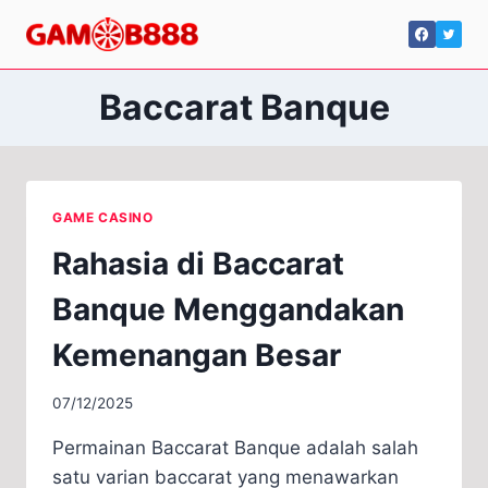
Skip
to
content
Baccarat Banque
GAME CASINO
Rahasia di Baccarat
Banque Menggandakan
Kemenangan Besar
07/12/2025
Permainan Baccarat Banque adalah salah
satu varian baccarat yang menawarkan