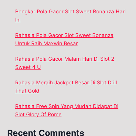
Bongkar Pola Gacor Slot Sweet Bonanza Hari
Ini
Rahasia Pola Gacor Slot Sweet Bonanza
Untuk Raih Maxwin Besar
Rahasia Pola Gacor Malam Hari Di Slot 2
Sweet 4 U
Rahasia Meraih Jackpot Besar Di Slot Drill
That Gold
Rahasia Free Spin Yang Mudah Didapat Di
Slot Glory Of Rome
Recent Comments