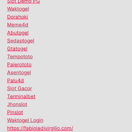
Slot Demo PG
Waktogel
Dorahoki
Meme4d
Abutogel
Sedaptogel
Gtatogel
Tempototo
Pajerototo
Asentogel
Palu4d
Slot Gacor
Terminalbet
Jhonslot
Plnslot
Waktogel Login
https://fabioladivirgilio.com/