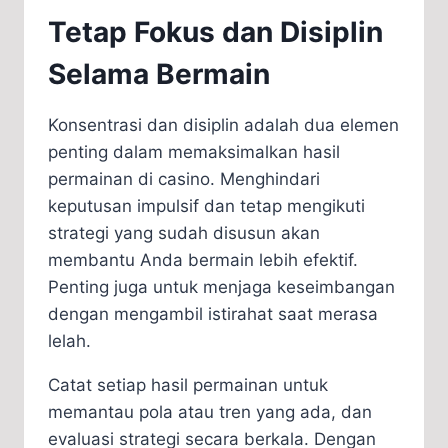
Tetap Fokus dan Disiplin
Selama Bermain
Konsentrasi dan disiplin adalah dua elemen
penting dalam memaksimalkan hasil
permainan di casino. Menghindari
keputusan impulsif dan tetap mengikuti
strategi yang sudah disusun akan
membantu Anda bermain lebih efektif.
Penting juga untuk menjaga keseimbangan
dengan mengambil istirahat saat merasa
lelah.
Catat setiap hasil permainan untuk
memantau pola atau tren yang ada, dan
evaluasi strategi secara berkala. Dengan