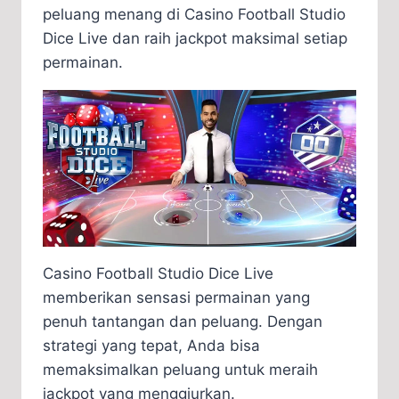
peluang menang di Casino Football Studio
Dice Live dan raih jackpot maksimal setiap
permainan.
Casino Football Studio Dice Live
memberikan sensasi permainan yang
penuh tantangan dan peluang. Dengan
strategi yang tepat, Anda bisa
memaksimalkan peluang untuk meraih
jackpot yang menggiurkan.