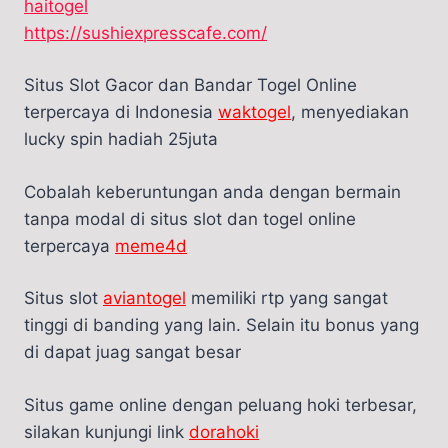
haitogel
https://sushiexpresscafe.com/
Situs Slot Gacor dan Bandar Togel Online
terpercaya di Indonesia
waktogel
, menyediakan
lucky spin hadiah 25juta
Cobalah keberuntungan anda dengan bermain
tanpa modal di situs slot dan togel online
terpercaya
meme4d
Situs slot
aviantogel
memiliki rtp yang sangat
tinggi di banding yang lain. Selain itu bonus yang
di dapat juag sangat besar
Situs game online dengan peluang hoki terbesar,
silakan kunjungi link
dorahoki