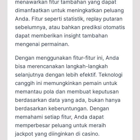
menawarkan fitur tambahan yang dapat
dimanfaatkan untuk meningkatkan peluang
Anda. Fitur seperti statistik, replay putaran
sebelumnya, atau bahkan prediksi otomatis
dapat memberikan insight tambahan
mengenai permainan.
Dengan menggunakan fitur-fitur ini, Anda
bisa merencanakan langkah-langkah
selanjutnya dengan lebih efektif. Teknologi
canggih ini memungkinkan pemain untuk
memantau pola dan membuat keputusan
berdasarkan data yang ada, bukan hanya
berdasarkan keberuntungan. Dengan
memahami setiap fitur, Anda dapat
memperbesar peluang untuk meraih
jackpot yang diinginkan di casino.