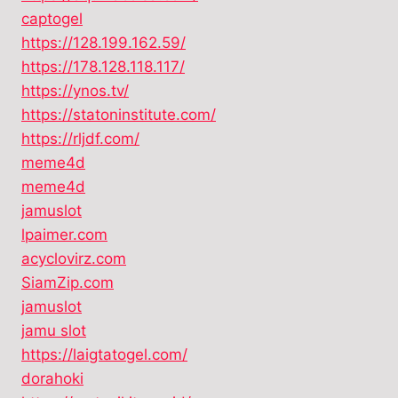
captogel
https://128.199.162.59/
https://178.128.118.117/
https://ynos.tv/
https://statoninstitute.com/
https://rljdf.com/
meme4d
meme4d
jamuslot
lpaimer.com
acyclovirz.com
SiamZip.com
jamuslot
jamu slot
https://laigtatogel.com/
dorahoki