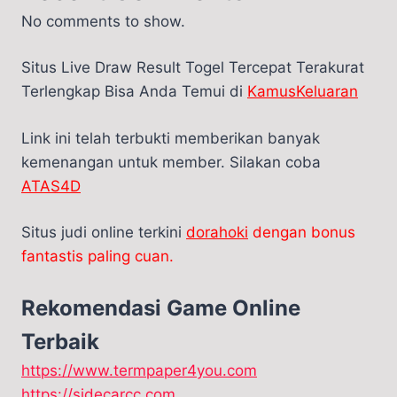
No comments to show.
Situs Live Draw Result Togel Tercepat Terakurat
Terlengkap Bisa Anda Temui di
KamusKeluaran
Link ini telah terbukti memberikan banyak
kemenangan untuk member. Silakan coba
ATAS4D
Situs judi online terkini
dorahoki
dengan bonus
fantastis paling cuan.
Rekomendasi Game Online
Terbaik
https://www.termpaper4you.com
https://sidecarcc.com