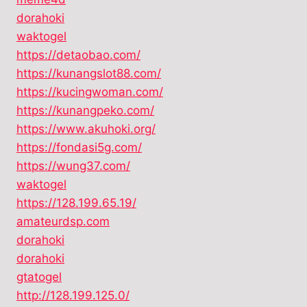
dorahoki
waktogel
https://detaobao.com/
https://kunangslot88.com/
https://kucingwoman.com/
https://kunangpeko.com/
https://www.akuhoki.org/
https://fondasi5g.com/
https://wung37.com/
waktogel
https://128.199.65.19/
amateurdsp.com
dorahoki
dorahoki
gtatogel
http://128.199.125.0/