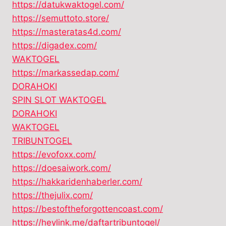
https://datukwaktogel.com/
https://semuttoto.store/
https://masteratas4d.com/
https://digadex.com/
WAKTOGEL
https://markassedap.com/
DORAHOKI
SPIN SLOT WAKTOGEL
DORAHOKI
WAKTOGEL
TRIBUNTOGEL
https://evofoxx.com/
https://doesaiwork.com/
https://hakkaridenhaberler.com/
https://thejulix.com/
https://bestoftheforgottencoast.com/
https://heylink.me/daftartribuntogel/