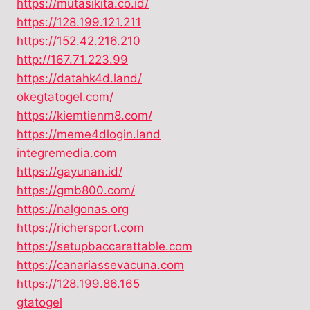
https://mutasikita.co.id/
https://128.199.121.211
https://152.42.216.210
http://167.71.223.99
https://datahk4d.land/
okegtatogel.com/
https://kiemtienm8.com/
https://meme4dlogin.land
integremedia.com
https://gayunan.id/
https://gmb800.com/
https://nalgonas.org
https://richersport.com
https://setupbaccarattable.com
https://canariassevacuna.com
https://128.199.86.165
gtatogel