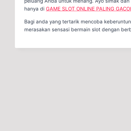
peluang Anda untuk menang. Ayo simak dan iku
hanya di
GAME SLOT ONLINE PALING GACO
Bagi anda yang tertarik mencoba keberuntu
merasakan sensasi bermain slot dengan be