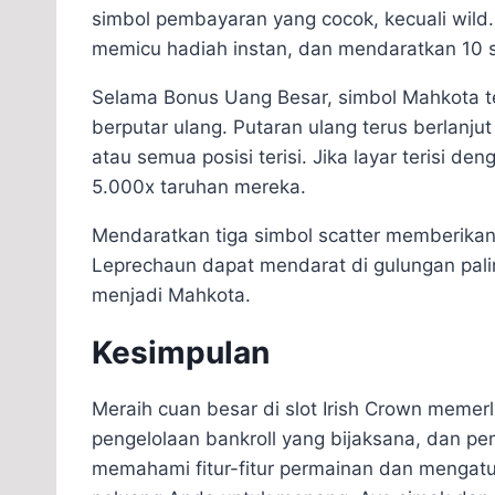
simbol pembayaran yang cocok, kecuali wild.
memicu hadiah instan, dan mendaratkan 10
Selama Bonus Uang Besar, simbol Mahkota t
berputar ulang. Putaran ulang terus berlanj
atau semua posisi terisi. Jika layar terisi
5.000x taruhan mereka.
Mendaratkan tiga simbol scatter memberikan 
Leprechaun dapat mendarat di gulungan pali
menjadi Mahkota.
Kesimpulan
Meraih cuan besar di slot Irish Crown meme
pengelolaan bankroll yang bijaksana, dan p
memahami fitur-fitur permainan dan mengatu