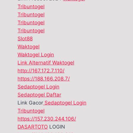
Tribuntogel
Tribuntogel
Tribuntogel
Tribuntogel
Slot88
Waktogel
Waktogel Login
Link Alternatif Waktogel
http://167.172.7.110/
https://188.166.208.7/
Sedaptogel Login
Sedaptogel Daftar
Link Gacor
Sedaptogel Login
Tribuntogel
https://157.230.244.106/
DASARTOTO
LOGIN