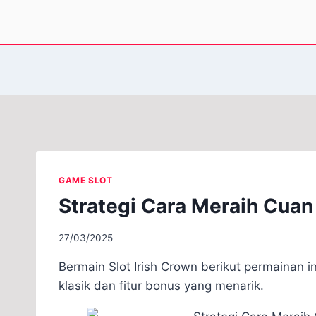
Skip
to
content
GAME SLOT
Strategi Cara Meraih Cuan 
27/03/2025
Bermain Slot Irish Crown berikut permainan
klasik dan fitur bonus yang menarik.