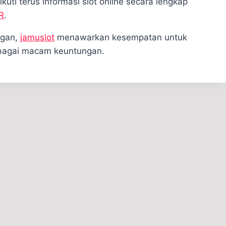
ti terus informasi slot online secara lengkap
R
.
ngan,
jamuslot
menawarkan kesempatan untuk
rbagai macam keuntungan.