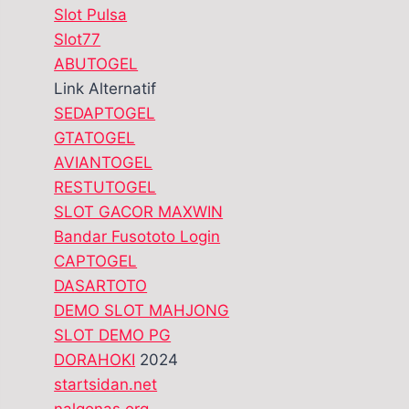
Slot Pulsa
Slot77
ABUTOGEL
Link Alternatif
SEDAPTOGEL
GTATOGEL
AVIANTOGEL
RESTUTOGEL
SLOT GACOR MAXWIN
Bandar Fusototo Login
CAPTOGEL
DASARTOTO
DEMO SLOT MAHJONG
SLOT DEMO PG
DORAHOKI
2024
startsidan.net