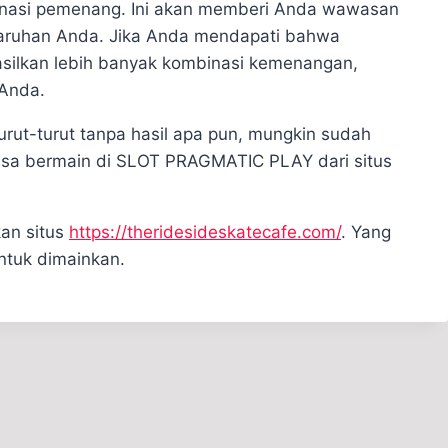
inasi pemenang. Ini akan memberi Anda wawasan
a taruhan Anda. Jika Anda mendapati bahwa
asilkan lebih banyak kombinasi kemenangan,
 Anda.
rut-turut tanpa hasil apa pun, mungkin sudah
isa bermain di SLOT PRAGMATIC PLAY dari situs
an situs
https://theridesideskatecafe.com/
. Yang
tuk dimainkan.