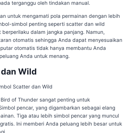
ipada terganggu oleh tindakan manual.
an untuk mengamati pola permainan dengan lebih
bol-simbol penting seperti scatter dan wild
 berperilaku dalam jangka panjang. Namun,
utaran otomatis sehingga Anda dapat menyesuaikan
tur putar otomatis tidak hanya membantu Anda
 peluang Anda untuk menang.
 dan Wild
Bird of Thunder sangat penting untuk
imbol pencar, yang digambarkan sebagai elang
inan. Tiga atau lebih simbol pencar yang muncul
ratis. Ini memberi Anda peluang lebih besar untuk
gi.