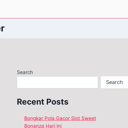
r
Search
Search
Recent Posts
Bongkar Pola Gacor Slot Sweet
Bonanza Hari Ini