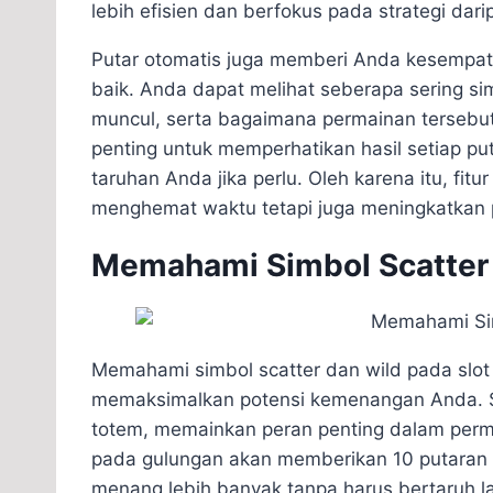
lebih efisien dan berfokus pada strategi dar
Putar otomatis juga memberi Anda kesempat
baik. Anda dapat melihat seberapa sering sim
muncul, serta bagaimana permainan tersebut
penting untuk memperhatikan hasil setiap p
taruhan Anda jika perlu. Oleh karena itu, fi
menghemat waktu tetapi juga meningkatkan
Memahami Simbol Scatter
Memahami simbol scatter dan wild pada slot 
memaksimalkan potensi kemenangan Anda. S
totem, memainkan peran penting dalam perma
pada gulungan akan memberikan 10 putaran g
menang lebih banyak tanpa harus bertaruh la