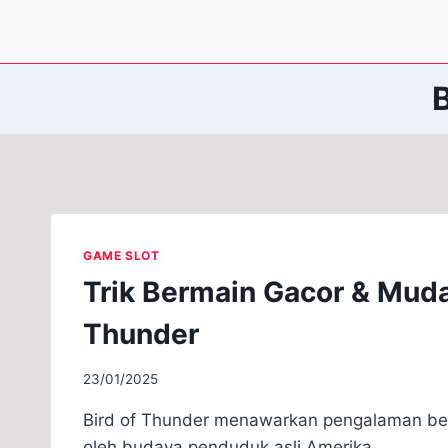
Skip
to
content
GAME SLOT
Trik Bermain Gacor & Mudah
Thunder
23/01/2025
Bird of Thunder menawarkan pengalaman ber
oleh budaya penduduk asli Amerika.