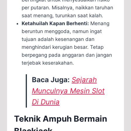
per putaran. Misalnya, naikkan taruhan
saat menang, turunkan saat kalah.
Ketahuilah Kapan Berhenti:
Menang
beruntun menggoda, namun ingat
tujuan adalah kesenangan dan
menghindari kerugian besar. Tetap
berpegang pada anggaran dan jangan
terjebak keserakahan.
Baca Juga:
Sejarah
Munculnya Mesin Slot
Di Dunia
Teknik Ampuh Bermain