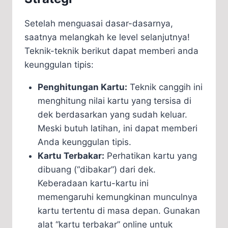
Setelah menguasai dasar-dasarnya,
saatnya melangkah ke level selanjutnya!
Teknik-teknik berikut dapat memberi anda
keunggulan tipis:
Penghitungan Kartu:
Teknik canggih ini
menghitung nilai kartu yang tersisa di
dek berdasarkan yang sudah keluar.
Meski butuh latihan, ini dapat memberi
Anda keunggulan tipis.
Kartu Terbakar:
Perhatikan kartu yang
dibuang (“dibakar”) dari dek.
Keberadaan kartu-kartu ini
memengaruhi kemungkinan munculnya
kartu tertentu di masa depan. Gunakan
alat “kartu terbakar” online untuk