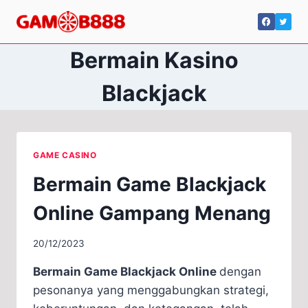
Skip
to
content
Bermain Kasino
Blackjack
GAME CASINO
Bermain Game Blackjack
Online Gampang Menang
20/12/2023
Bermain Game Blackjack Online
dengan
pesonanya yang menggabungkan strategi,