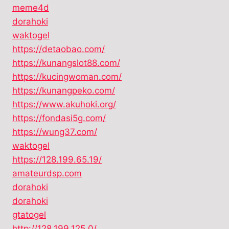
meme4d
dorahoki
waktogel
https://detaobao.com/
https://kunangslot88.com/
https://kucingwoman.com/
https://kunangpeko.com/
https://www.akuhoki.org/
https://fondasi5g.com/
https://wung37.com/
waktogel
https://128.199.65.19/
amateurdsp.com
dorahoki
dorahoki
gtatogel
http://128.199.125.0/