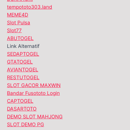
tempototo303.land
MEME4D
Slot Pulsa
Slot77
ABUTOGEL
Link Alternatif
SEDAPTOGEL
GTATOGEL
AVIANTOGEL
RESTUTOGEL
SLOT GACOR MAXWIN
Bandar Fusototo Login
CAPTOGEL
DASARTOTO
DEMO SLOT MAHJONG
SLOT DEMO PG