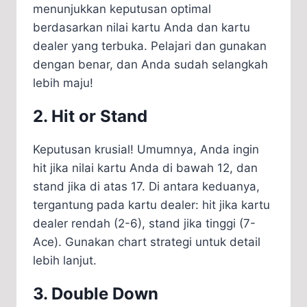
menunjukkan keputusan optimal
berdasarkan nilai kartu Anda dan kartu
dealer yang terbuka. Pelajari dan gunakan
dengan benar, dan Anda sudah selangkah
lebih maju!
2. Hit or Stand
Keputusan krusial! Umumnya, Anda ingin
hit jika nilai kartu Anda di bawah 12, dan
stand jika di atas 17. Di antara keduanya,
tergantung pada kartu dealer: hit jika kartu
dealer rendah (2-6), stand jika tinggi (7-
Ace). Gunakan chart strategi untuk detail
lebih lanjut.
3. Double Down