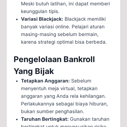
Meski butuh latihan, ini dapat memberi
keunggulan tipis.
Variasi Blackjack:
Blackjack memiliki
banyak variasi online. Pelajari aturan
masing-masing sebelum bermain,
karena strategi optimal bisa berbeda.
Pengelolaan Bankroll
Yang Bijak
Tetapkan Anggaran:
Sebelum
menyentuh meja virtual, tetapkan
anggaran yang Anda rela kehilangan.
Perlakukannya sebagai biaya hiburan,
bukan sumber penghasilan.
Taruhan Bertingkat:
Gunakan taruhan
bertingkat untuk menyesuaikan risiko