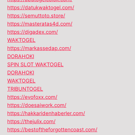
https://datukwaktogel.com/
https://semuttoto.store/
https://masteratas4d.com/
https://digadex.com/
WAKTOGEL
https://markassedap.com/
DORAHOKI
SPIN SLOT WAKTOGEL
DORAHOKI
WAKTOGEL
TRIBUNTOGEL
https://evofoxx.com/
https://doesaiwork.com/
https://hakkaridenhaberler.com/
https://thejulix.com/
https://bestoftheforgottencoast.com/