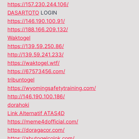
https://157.230.244.106/
DASARTOTO
LOGIN
https://146.190.100.91/
https://188.166.209.132/
Waktogel
https://139.59.250.86/
http://139.59.241.233/
https://waktogel.wtf/
https://67573456.com/
tribuntogel
https://wyomingsafetytraining.com/
http://146.190.100.186/
dorahoki
Link Alternatif ATAS4D
https://meme4dofficial.com/
https://doragacor.com/
https://abutogelcolok.com/