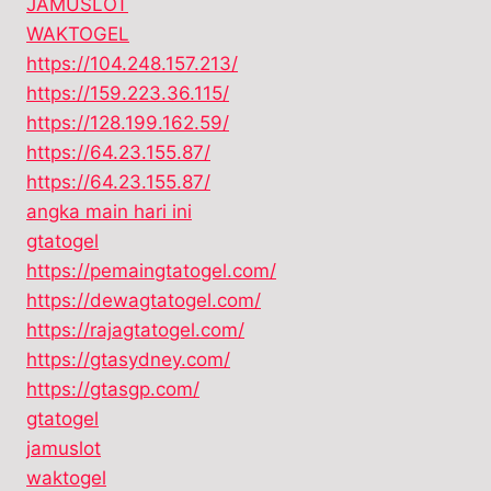
JAMUSLOT
WAKTOGEL
https://104.248.157.213/
https://159.223.36.115/
https://128.199.162.59/
https://64.23.155.87/
https://64.23.155.87/
angka main hari ini
gtatogel
https://pemaingtatogel.com/
https://dewagtatogel.com/
https://rajagtatogel.com/
https://gtasydney.com/
https://gtasgp.com/
gtatogel
jamuslot
waktogel