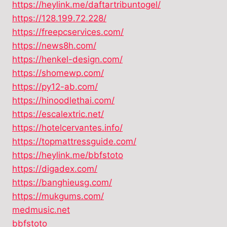
https://heylink.me/daftartribuntogel/
https://128.199.72.228/
https://freepcservices.com/
https://news8h.com/
https://henkel-design.com/
https://shomewp.com/
https://py12-ab.com/
https://hinoodlethai.com/
https://escalextric.net/
https://hotelcervantes.info/
https://topmattressguide.com/
https://heylink.me/bbfstoto
https://digadex.com/
https://banghieusg.com/
https://mukgums.com/
medmusic.net
bbfstoto