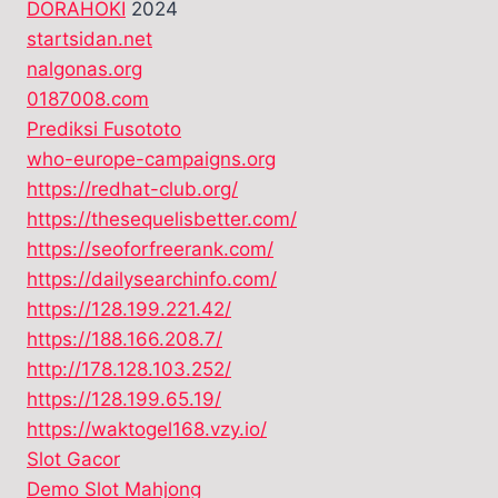
DORAHOKI
2024
startsidan.net
nalgonas.org
0187008.com
Prediksi Fusototo
who-europe-campaigns.org
https://redhat-club.org/
https://thesequelisbetter.com/
https://seoforfreerank.com/
https://dailysearchinfo.com/
https://128.199.221.42/
https://188.166.208.7/
http://178.128.103.252/
https://128.199.65.19/
https://waktogel168.vzy.io/
Slot Gacor
Demo Slot Mahjong