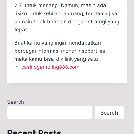
2,7 untuk menang. Namun, masih ada
risiko untuk kehilangan uang, terutama jika
pemain tidak bermain dengan strategi yang
tepat.
Buat kamu yang ingin mendapatkan
berbagai informasi menarik seperti ini,
maka kamu bisa klik link yang satu
ini
casinogambling888.com
Search
Search
Recent Posts