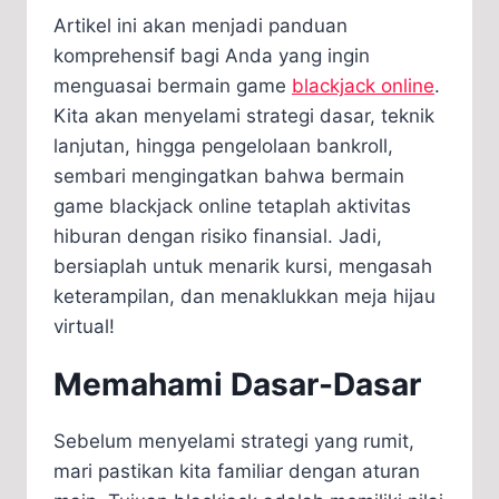
Artikel ini akan menjadi panduan
komprehensif bagi Anda yang ingin
menguasai bermain game
blackjack online
.
Kita akan menyelami strategi dasar, teknik
lanjutan, hingga pengelolaan bankroll,
sembari mengingatkan bahwa bermain
game blackjack online tetaplah aktivitas
hiburan dengan risiko finansial. Jadi,
bersiaplah untuk menarik kursi, mengasah
keterampilan, dan menaklukkan meja hijau
virtual!
Memahami Dasar-Dasar
Sebelum menyelami strategi yang rumit,
mari pastikan kita familiar dengan aturan