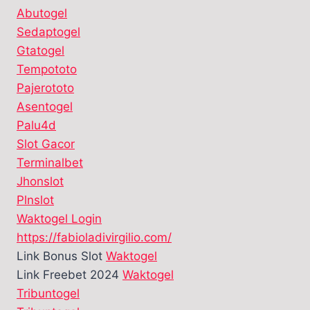
Abutogel
Sedaptogel
Gtatogel
Tempototo
Pajerototo
Asentogel
Palu4d
Slot Gacor
Terminalbet
Jhonslot
Plnslot
Waktogel Login
https://fabioladivirgilio.com/
Link Bonus Slot
Waktogel
Link Freebet 2024
Waktogel
Tribuntogel