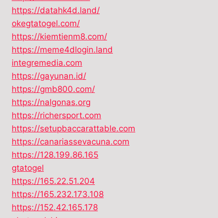
https://datahk4d.land/
okegtatogel.com/
https://kiemtienm8.com/
https://meme4dlogin.land
integremedia.com
https://gayunan.id/
https://gmb800.com/
https://nalgonas.org
https://richersport.com
https://setupbaccarattable.com
https://canariassevacuna.com
https://128.199.86.165
gtatogel
https://165.22.51.204
https://165.232.173.108
https://152.42.165.178