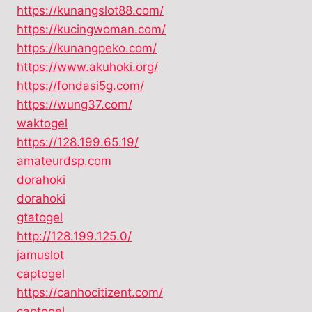
https://kunangslot88.com/
https://kucingwoman.com/
https://kunangpeko.com/
https://www.akuhoki.org/
https://fondasi5g.com/
https://wung37.com/
waktogel
https://128.199.65.19/
amateurdsp.com
dorahoki
dorahoki
gtatogel
http://128.199.125.0/
jamuslot
captogel
https://canhocitizent.com/
captogel