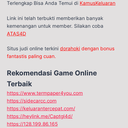
Terlengkap Bisa Anda Temui di
KamusKeluaran
Link ini telah terbukti memberikan banyak
kemenangan untuk member. Silakan coba
ATAS4D
Situs judi online terkini
dorahoki
dengan bonus
fantastis paling cuan.
Rekomendasi Game Online
Terbaik
https://www.termpaper4you.com
https://sidecarcc.com
https://keluarantercepat.com/
https://heylink.me/Captgl4d/
https://128.199.86.165