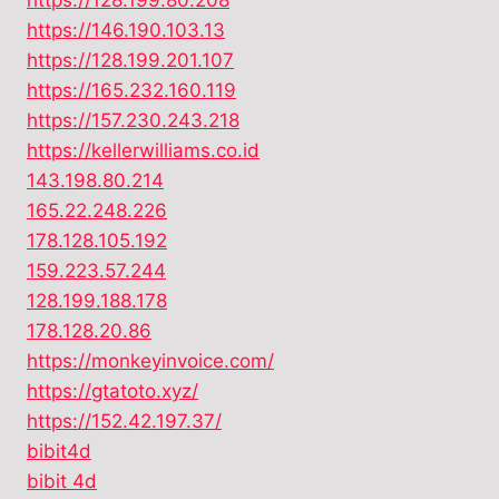
https://146.190.103.13
https://128.199.201.107
https://165.232.160.119
https://157.230.243.218
https://kellerwilliams.co.id
143.198.80.214
165.22.248.226
178.128.105.192
159.223.57.244
128.199.188.178
178.128.20.86
https://monkeyinvoice.com/
https://gtatoto.xyz/
https://152.42.197.37/
bibit4d
bibit 4d