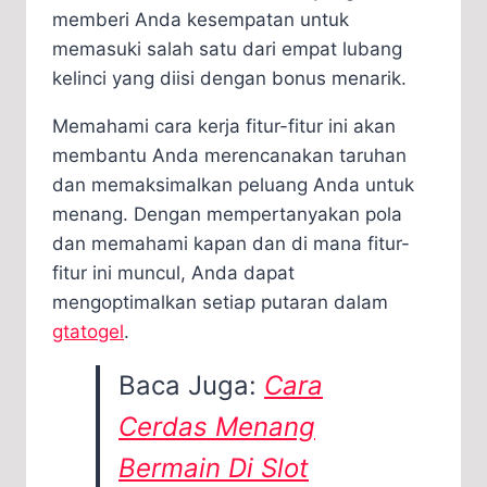
memberi Anda kesempatan untuk
memasuki salah satu dari empat lubang
kelinci yang diisi dengan bonus menarik.
Memahami cara kerja fitur-fitur ini akan
membantu Anda merencanakan taruhan
dan memaksimalkan peluang Anda untuk
menang. Dengan mempertanyakan pola
dan memahami kapan dan di mana fitur-
fitur ini muncul, Anda dapat
mengoptimalkan setiap putaran dalam
gtatogel
.
Baca Juga:
Cara
Cerdas Menang
Bermain Di Slot