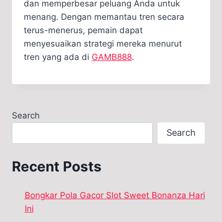
dan memperbesar peluang Anda untuk
menang. Dengan memantau tren secara
terus-menerus, pemain dapat
menyesuaikan strategi mereka menurut
tren yang ada di
GAMB888
.
Search
Search
Recent Posts
Bongkar Pola Gacor Slot Sweet Bonanza Hari
Ini