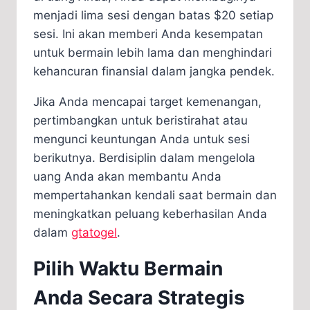
menjadi lima sesi dengan batas $20 setiap
sesi. Ini akan memberi Anda kesempatan
untuk bermain lebih lama dan menghindari
kehancuran finansial dalam jangka pendek.
Jika Anda mencapai target kemenangan,
pertimbangkan untuk beristirahat atau
mengunci keuntungan Anda untuk sesi
berikutnya. Berdisiplin dalam mengelola
uang Anda akan membantu Anda
mempertahankan kendali saat bermain dan
meningkatkan peluang keberhasilan Anda
dalam
gtatogel
.
Pilih Waktu Bermain
Anda Secara Strategis