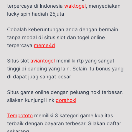
terpercaya di Indonesia
waktogel
, menyediakan
lucky spin hadiah 25juta
Cobalah keberuntungan anda dengan bermain
tanpa modal di situs slot dan togel online
terpercaya
meme4d
Situs slot
aviantogel
memiliki rtp yang sangat
tinggi di banding yang lain. Selain itu bonus yang
di dapat juag sangat besar
Situs game online dengan peluang hoki terbesar,
silakan kunjungi link
dorahoki
Tempototo
memiliki 3 kategori game kualitas
terbaik dengan bayaran terbesar. Silakan daftar
sekarang