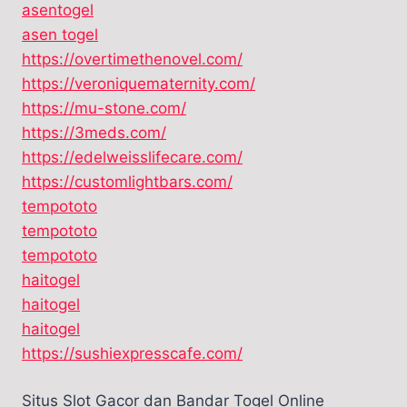
asentogel
asen togel
https://overtimethenovel.com/
https://veroniquematernity.com/
https://mu-stone.com/
https://3meds.com/
https://edelweisslifecare.com/
https://customlightbars.com/
tempototo
tempototo
tempototo
haitogel
haitogel
haitogel
https://sushiexpresscafe.com/
Situs Slot Gacor dan Bandar Togel Online