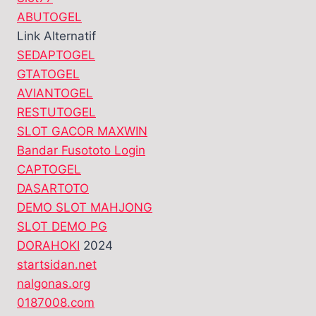
ABUTOGEL
Link Alternatif
SEDAPTOGEL
GTATOGEL
AVIANTOGEL
RESTUTOGEL
SLOT GACOR MAXWIN
Bandar Fusototo Login
CAPTOGEL
DASARTOTO
DEMO SLOT MAHJONG
SLOT DEMO PG
DORAHOKI
2024
startsidan.net
nalgonas.org
0187008.com