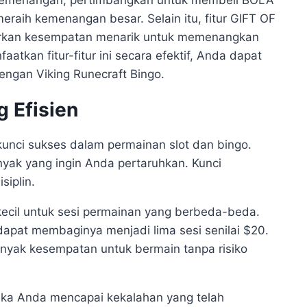
aih kemenangan besar. Selain itu, fitur GIFT OF
rkan kesempatan menarik untuk memenangkan
tkan fitur-fitur ini secara efektif, Anda dapat
ngan Viking Runecraft Bingo.
 Efisien
kunci sukses dalam permainan slot dan bingo.
yak yang ingin Anda pertaruhkan. Kunci
siplin.
kecil untuk sesi permainan yang berbeda-beda.
 dapat membaginya menjadi lima sesi senilai $20.
anyak kesempatan untuk bermain tanpa risiko
Jika Anda mencapai kekalahan yang telah