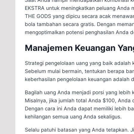
EKSTRA untuk meningkatkan peluang Anda mer
THE GODS yang dipicu secara acak menawa
bola tambahan secara gratis. Dengan memanfaa
mengoptimalkan potensi penghasilan Anda de
Manajemen Keuangan Yang
Strategi pengelolaan uang yang baik adalah 
Sebelum mulai bermain, tentukan berapa ban
keberhasilan pengelolaan keuangan adalah di
Bagilah uang Anda menjadi porsi yang lebih 
Misalnya, jika jumlah total Anda $100, Anda
Dengan cara ini Anda dapat memiliki lebih b
kehilangan semua uang Anda sekaligus.
Selalu patuhi batasan yang Anda tetapkan. 