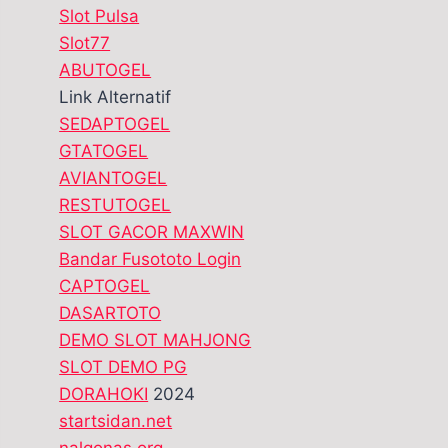
Slot Pulsa
Slot77
ABUTOGEL
Link Alternatif
SEDAPTOGEL
GTATOGEL
AVIANTOGEL
RESTUTOGEL
SLOT GACOR MAXWIN
Bandar Fusototo Login
CAPTOGEL
DASARTOTO
DEMO SLOT MAHJONG
SLOT DEMO PG
DORAHOKI
2024
startsidan.net