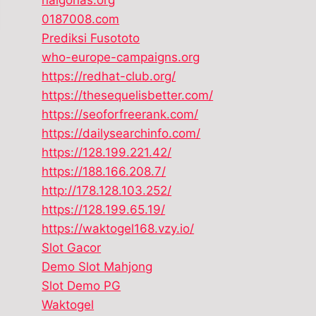
nalgonas.org
0187008.com
Prediksi Fusototo
who-europe-campaigns.org
https://redhat-club.org/
https://thesequelisbetter.com/
https://seoforfreerank.com/
https://dailysearchinfo.com/
https://128.199.221.42/
https://188.166.208.7/
http://178.128.103.252/
https://128.199.65.19/
https://waktogel168.vzy.io/
Slot Gacor
Demo Slot Mahjong
Slot Demo PG
Waktogel