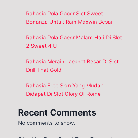
Rahasia Pola Gacor Slot Sweet
Bonanza Untuk Raih Maxwin Besar
Rahasia Pola Gacor Malam Hari Di Slot
2 Sweet 4 U
Rahasia Meraih Jackpot Besar Di Slot
Drill That Gold
Rahasia Free Spin Yang Mudah
Didapat Di Slot Glory Of Rome
Recent Comments
No comments to show.