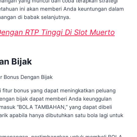
enangan yang muncul dan coba terapkan strategi
getahuan ini akan memberi Anda keuntungan dalam
ngan di babak selanjutnya.
engan RTP Tinggi Di Slot Muerto
an Bijak
 fitur bonus yang dapat meningkatkan peluang
dengan bijak dapat memberi Anda keunggulan
termasuk “BOLA TAMBAHAN,” yang dapat dibeli
ik apabila hanya dibutuhkan satu bola lagi untuk
kemenangan, pertimbangkan untuk membeli BOLA