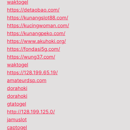
waktogel
https://detaobao.com/
https://kunangslot88.com/
https://kucingwoman.com/
https://kunangpeko.com/
https://www.akuhoki.org/
https://fondasi5g.com/
https://wung37.com/
waktogel
https://128.199.65.19/
amateurdsp.com
dorahoki
dorahoki
gtatogel
http://128.199.125.0/
jamuslot
captogel