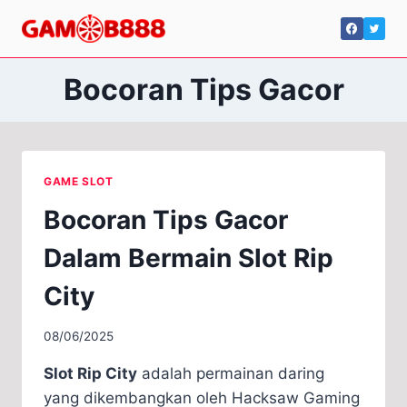
Skip
to
content
Bocoran Tips Gacor
GAME SLOT
Bocoran Tips Gacor
Dalam Bermain Slot Rip
City
08/06/2025
Slot Rip City
adalah permainan daring
yang dikembangkan oleh Hacksaw Gaming