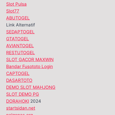
Slot Pulsa
Slot77
ABUTOGEL
Link Alternatif
SEDAPTOGEL
GTATOGEL
AVIANTOGEL
RESTUTOGEL
SLOT GACOR MAXWIN
Bandar Fusototo Login
CAPTOGEL
DASARTOTO
DEMO SLOT MAHJONG
SLOT DEMO PG
DORAHOKI
2024
startsidan.net