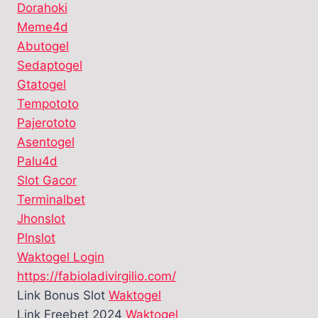
Dorahoki
Meme4d
Abutogel
Sedaptogel
Gtatogel
Tempototo
Pajerototo
Asentogel
Palu4d
Slot Gacor
Terminalbet
Jhonslot
Plnslot
Waktogel Login
https://fabioladivirgilio.com/
Link Bonus Slot
Waktogel
Link Freebet 2024
Waktogel