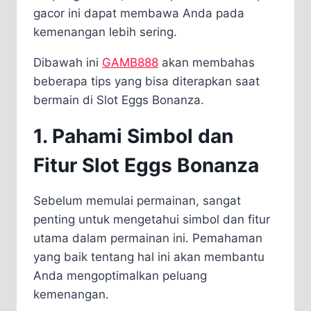
gacor ini dapat membawa Anda pada
kemenangan lebih sering.
Dibawah ini
GAMB888
akan membahas
beberapa tips yang bisa diterapkan saat
bermain di Slot Eggs Bonanza.
1. Pahami Simbol dan
Fitur Slot Eggs Bonanza
Sebelum memulai permainan, sangat
penting untuk mengetahui simbol dan fitur
utama dalam permainan ini. Pemahaman
yang baik tentang hal ini akan membantu
Anda mengoptimalkan peluang
kemenangan.