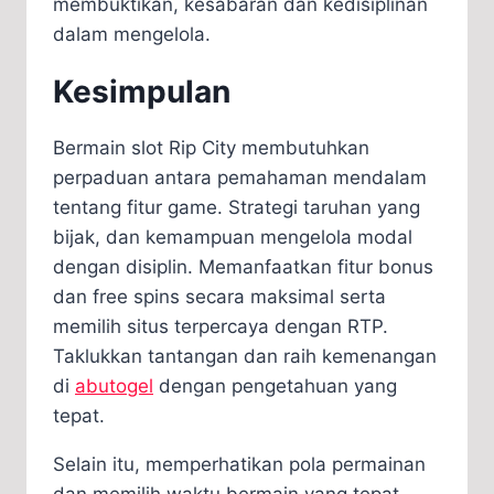
membuktikan, kesabaran dan kedisiplinan
dalam mengelola.
Kesimpulan
Bermain slot Rip City membutuhkan
perpaduan antara pemahaman mendalam
tentang fitur game. Strategi taruhan yang
bijak, dan kemampuan mengelola modal
dengan disiplin. Memanfaatkan fitur bonus
dan free spins secara maksimal serta
memilih situs terpercaya dengan RTP.
Taklukkan tantangan dan raih kemenangan
di
abutogel
dengan pengetahuan yang
tepat.
Selain itu, memperhatikan pola permainan