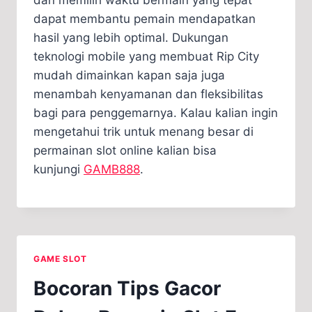
dan memilih waktu bermain yang tepat
dapat membantu pemain mendapatkan
hasil yang lebih optimal. Dukungan
teknologi mobile yang membuat Rip City
mudah dimainkan kapan saja juga
menambah kenyamanan dan fleksibilitas
bagi para penggemarnya. Kalau kalian ingin
mengetahui trik untuk menang besar di
permainan slot online kalian bisa
kunjungi
GAMB888
.
GAME SLOT
Bocoran Tips Gacor