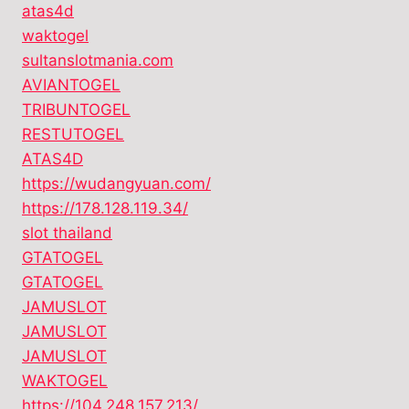
atas4d
waktogel
sultanslotmania.com
AVIANTOGEL
TRIBUNTOGEL
RESTUTOGEL
ATAS4D
https://wudangyuan.com/
https://178.128.119.34/
slot thailand
GTATOGEL
GTATOGEL
JAMUSLOT
JAMUSLOT
JAMUSLOT
WAKTOGEL
https://104.248.157.213/