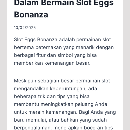
Dalam Bermain Slot Eggs
Bonanza
10/02/2025
Slot Eggs Bonanza adalah permainan slot
bertema peternakan yang menarik dengan
berbagai fitur dan simbol yang bisa
memberikan kemenangan besar.
Meskipun sebagian besar permainan slot
mengandalkan keberuntungan, ada
beberapa trik dan tips yang bisa
membantu meningkatkan peluang Anda
untuk meraih kemenangan. Bagi Anda yang
baru memulai, atau bahkan yang sudah
berpengalaman, menerapkan bocoran tips