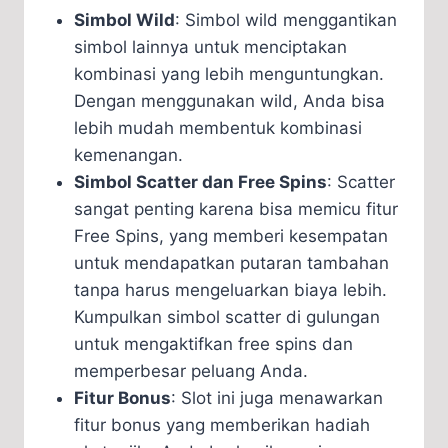
Simbol Wild
: Simbol wild menggantikan
simbol lainnya untuk menciptakan
kombinasi yang lebih menguntungkan.
Dengan menggunakan wild, Anda bisa
lebih mudah membentuk kombinasi
kemenangan.
Simbol Scatter dan Free Spins
: Scatter
sangat penting karena bisa memicu fitur
Free Spins, yang memberi kesempatan
untuk mendapatkan putaran tambahan
tanpa harus mengeluarkan biaya lebih.
Kumpulkan simbol scatter di gulungan
untuk mengaktifkan free spins dan
memperbesar peluang Anda.
Fitur Bonus
: Slot ini juga menawarkan
fitur bonus yang memberikan hadiah