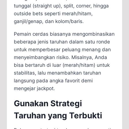
tunggal (straight up), split, corner, hingga
outside bets seperti merah/hitam,
ganjil/genap, dan kolom/baris.
Pemain cerdas biasanya mengombinasikan
beberapa jenis taruhan dalam satu ronde
untuk memperbesar peluang menang dan
menyeimbangkan risiko. Misalnya, Anda
bisa bertaruh di luar (merah/hitam) untuk
stabilitas, lalu menambahkan taruhan
langsung pada angka favorit demi
mengejar jackpot.
Gunakan Strategi
Taruhan yang Terbukti