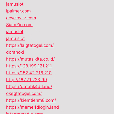
jamuslot
lpaimer.com
acyclovirz.com
SiamZip.com
jamuslot
jamu slot
https://laigtatogel.com/
dorahoki
https://mutasikita.co.id/
https://128.199.121.211
https://152.42.216.210
http://167.71.223.99
https://datahk4d.land/
okegtatogel.com/
https://kiemtienm8.com/
https://meme4dlogin.land
integremedia.com