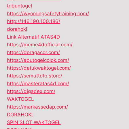
tribuntogel
https://wyomingsafetytraining.com/
http://146.190.100.186/
dorahoki
Link Alternatif ATAS4D
https://meme4dofficial.com/
https://doragacor.com/
https://abutogelcolok.com/
https://datukwaktogel.com/
https://semuttoto.store/
https://masteratas4d.com/
https://digadex.com/
WAKTOGEL
https://markassedap.com/
DORAHOKI
SPIN SLOT WAKTOGEL