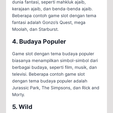
dunia fantasi, seperti mahkluk ajaib,
kerajaan ajaib, dan benda-benda ajaib.
Beberapa contoh game slot dengan tema
fantasi adalah Gonzo’s Quest, mega
Moolah, dan Starburst.
4. Budaya Populer
Game slot dengan tema budaya populer
biasanya menampilkan simbol-simbol dari
berbagai budaya, seperti film, musik, dan
televisi. Beberapa contoh game slot
dengan tema budaya populer adalah
Jurassic Park, The Simpsons, dan Rick and
Morty.
5. Wild