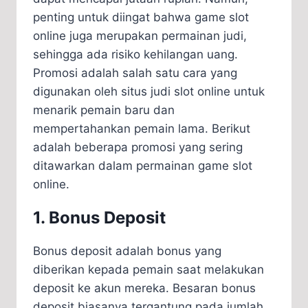
penting untuk diingat bahwa game slot
online juga merupakan permainan judi,
sehingga ada risiko kehilangan uang.
Promosi adalah salah satu cara yang
digunakan oleh situs judi slot online untuk
menarik pemain baru dan
mempertahankan pemain lama. Berikut
adalah beberapa promosi yang sering
ditawarkan dalam permainan game slot
online.
1. Bonus Deposit
Bonus deposit adalah bonus yang
diberikan kepada pemain saat melakukan
deposit ke akun mereka. Besaran bonus
deposit biasanya tergantung pada jumlah