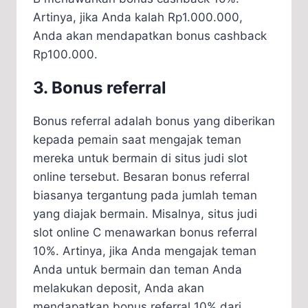
Artinya, jika Anda kalah Rp1.000.000,
Anda akan mendapatkan bonus cashback
Rp100.000.
3. Bonus referral
Bonus referral adalah bonus yang diberikan
kepada pemain saat mengajak teman
mereka untuk bermain di situs judi slot
online tersebut. Besaran bonus referral
biasanya tergantung pada jumlah teman
yang diajak bermain. Misalnya, situs judi
slot online C menawarkan bonus referral
10%. Artinya, jika Anda mengajak teman
Anda untuk bermain dan teman Anda
melakukan deposit, Anda akan
mendapatkan bonus referral 10% dari