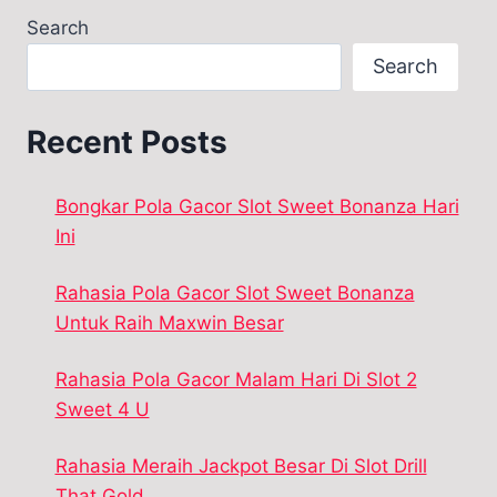
Search
Search
Recent Posts
Bongkar Pola Gacor Slot Sweet Bonanza Hari
Ini
Rahasia Pola Gacor Slot Sweet Bonanza
Untuk Raih Maxwin Besar
Rahasia Pola Gacor Malam Hari Di Slot 2
Sweet 4 U
Rahasia Meraih Jackpot Besar Di Slot Drill
That Gold