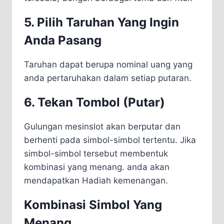
5. Pilih Taruhan Yang Ingin
Anda Pasang
Taruhan dapat berupa nominal uang yang
anda pertaruhakan dalam setiap putaran.
6. Tekan Tombol (Putar)
Gulungan mesinslot akan berputar dan
berhenti pada simbol-simbol tertentu. Jika
simbol-simbol tersebut membentuk
kombinasi yang menang. anda akan
mendapatkan Hadiah kemenangan.
Kombinasi Simbol Yang
Menang