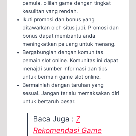
pemula, pililah game dengan tingkat
kesulitan yang rendah.
Ikuti promosi dan bonus yang
ditawarkan oleh situs judi. Promosi dan
bonus dapat membantu anda
meningkatkan peluang untuk menang.
Bergabunglah dengan komunitas
pemain slot online. Komunitas ini dapat
menajdi sumber informasi dan tips
untuk bermain game slot online.
Bermainlah dengan taruhan yang
sesuai. Jangan terlalu memaksakan diri
untuk bertaruh besar.
Baca Juga :
7
Rekomendasi Game