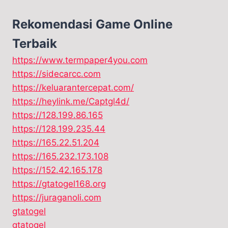
Rekomendasi Game Online
Terbaik
https://www.termpaper4you.com
https://sidecarcc.com
https://keluarantercepat.com/
https://heylink.me/Captgl4d/
https://128.199.86.165
https://128.199.235.44
https://165.22.51.204
https://165.232.173.108
https://152.42.165.178
https://gtatogel168.org
https://juraganoli.com
gtatogel
gtatogel