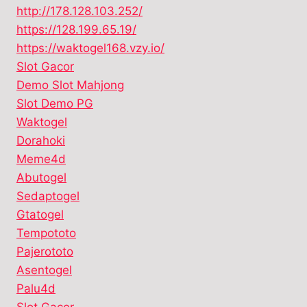
http://178.128.103.252/
https://128.199.65.19/
https://waktogel168.vzy.io/
Slot Gacor
Demo Slot Mahjong
Slot Demo PG
Waktogel
Dorahoki
Meme4d
Abutogel
Sedaptogel
Gtatogel
Tempototo
Pajerototo
Asentogel
Palu4d
Slot Gacor