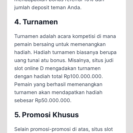
jumlah deposit teman Anda.
4. Turnamen
Turnamen adalah acara kompetisi di mana
pemain bersaing untuk memenangkan
hadiah. Hadiah turnamen biasanya berupa
uang tunai atu bonus. Misalnya, situs judi
slot online D mengadakan turnamen
dengan hadiah total Rp100.000.000.
Pemain yang berhasil memenangkan
turnamen akan mendapatkan hadiah
sebesar Rp50.000.000.
5. Promosi Khusus
Selain promosi-promosi di atas, situs slot