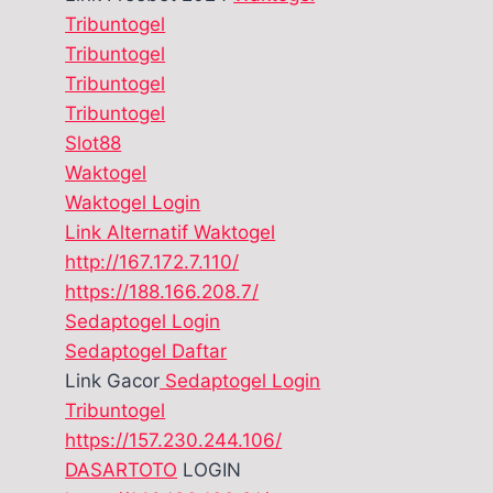
Tribuntogel
Tribuntogel
Tribuntogel
Tribuntogel
Slot88
Waktogel
Waktogel Login
Link Alternatif Waktogel
http://167.172.7.110/
https://188.166.208.7/
Sedaptogel Login
Sedaptogel Daftar
Link Gacor
Sedaptogel Login
Tribuntogel
https://157.230.244.106/
DASARTOTO
LOGIN