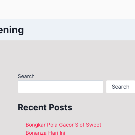
ening
Search
Search
Recent Posts
Bongkar Pola Gacor Slot Sweet
Bonanza Hari Ini