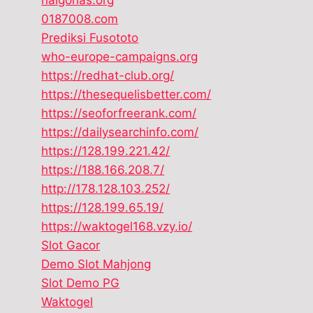
nalgonas.org
0187008.com
Prediksi Fusototo
who-europe-campaigns.org
https://redhat-club.org/
https://thesequelisbetter.com/
https://seoforfreerank.com/
https://dailysearchinfo.com/
https://128.199.221.42/
https://188.166.208.7/
http://178.128.103.252/
https://128.199.65.19/
https://waktogel168.vzy.io/
Slot Gacor
Demo Slot Mahjong
Slot Demo PG
Waktogel