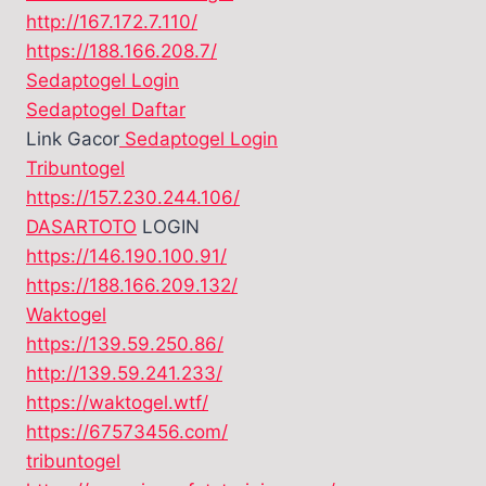
http://167.172.7.110/
https://188.166.208.7/
Sedaptogel Login
Sedaptogel Daftar
Link Gacor
Sedaptogel Login
Tribuntogel
https://157.230.244.106/
DASARTOTO
LOGIN
https://146.190.100.91/
https://188.166.209.132/
Waktogel
https://139.59.250.86/
http://139.59.241.233/
https://waktogel.wtf/
https://67573456.com/
tribuntogel