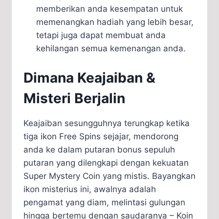
memberikan anda kesempatan untuk
memenangkan hadiah yang lebih besar,
tetapi juga dapat membuat anda
kehilangan semua kemenangan anda.
Dimana Keajaiban &
Misteri Berjalin
Keajaiban sesungguhnya terungkap ketika
tiga ikon Free Spins sejajar, mendorong
anda ke dalam putaran bonus sepuluh
putaran yang dilengkapi dengan kekuatan
Super Mystery Coin yang mistis. Bayangkan
ikon misterius ini, awalnya adalah
pengamat yang diam, melintasi gulungan
hingga bertemu dengan saudaranya – Koin