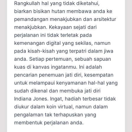
Rangkullah hal yang tidak diketahui,
biarkan bisikan hutan membawa anda ke
pemandangan menakjubkan dan arsitektur
menakjubkan. Kekayaan sejati dari
perjalanan ini tidak terletak pada
kemenangan digital yang sekilas, namun
pada kisah-kisah yang terpatri dalam jiwa
anda. Setiap pertemuan, sebuah sapuan
kuas di kanvas ingatanmu. Ini adalah
pencarian penemuan jati diri, kesempatan
untuk melampaui kenyamanan hal-hal yang
sudah dikenal dan membuka jati diri
Indiana Jones. Ingat, hadiah terbesar tidak
diukur dalam koin virtual, namun dalam
pengalaman tak terhapuskan yang
membentuk perjalanan anda.