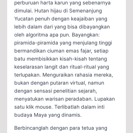
perburuan harta karun yang sebenarnya
dimulai. Hutan hijau di Semenanjung
Yucatan penuh dengan keajaiban yang
lebih dalam dari yang bisa dibayangkan
oleh algoritma apa pun. Bayangkan:
piramida-piramida yang menjulang tinggi
bermandikan ciuman emas fajar, setiap
batu membisikkan kisah-kisah tentang
keselarasan langit dan ritual-ritual yang
terlupakan. Menguraikan rahasia mereka,
bukan dengan putaran virtual, namun
dengan sensasi penelitian sejarah,
menyatukan warisan peradaban. Lupakan
satu klik mouse. Terlibatlah dalam inti
budaya Maya yang dinamis.
Berbincanglah dengan para tetua yang