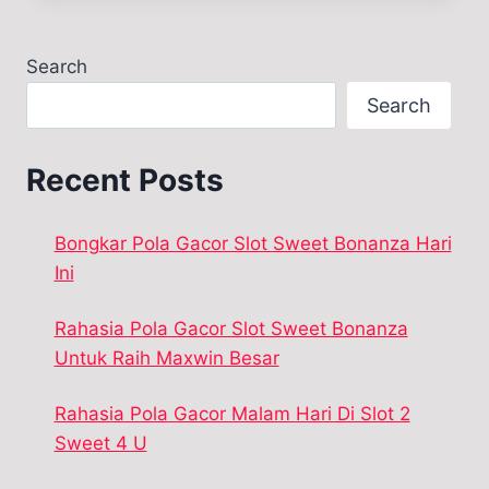
Search
Search
Recent Posts
Bongkar Pola Gacor Slot Sweet Bonanza Hari
Ini
Rahasia Pola Gacor Slot Sweet Bonanza
Untuk Raih Maxwin Besar
Rahasia Pola Gacor Malam Hari Di Slot 2
Sweet 4 U