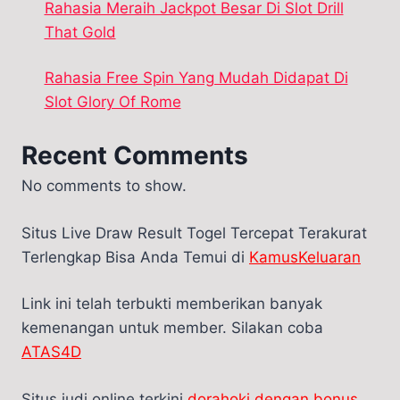
Rahasia Meraih Jackpot Besar Di Slot Drill
That Gold
Rahasia Free Spin Yang Mudah Didapat Di
Slot Glory Of Rome
Recent Comments
No comments to show.
Situs Live Draw Result Togel Tercepat Terakurat
Terlengkap Bisa Anda Temui di
KamusKeluaran
Link ini telah terbukti memberikan banyak
kemenangan untuk member. Silakan coba
ATAS4D
Situs judi online terkini
dorahoki
dengan bonus