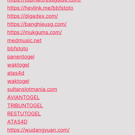
https://heylink.me/bbfstoto
https://digadex.com/
https://banghieusg.com/
https://mukgums.com/
medmusic.net
bbfstoto
panentogel
waktogel
atas4d
waktogel
sultanslotmania.com
AVIANTOGEL
TRIBUNTOGEL
RESTUTOGEL
ATAS4D
https://wudangyuan.com/