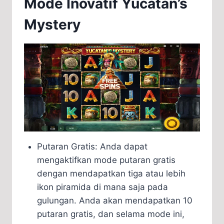
Mode Inovatif Yucatan’s
Mystery
Putaran Gratis: Anda dapat
mengaktifkan mode putaran gratis
dengan mendapatkan tiga atau lebih
ikon piramida di mana saja pada
gulungan. Anda akan mendapatkan 10
putaran gratis, dan selama mode ini,