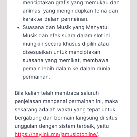
menciptakan grafis yang memukau dan
animasi yang menghidupkan tema dan
karakter dalam permainan.
Suasana dan Musik yang Menyatu:
Musik dan efek suara dalam slot ini
mungkin secara khusus dipilih atau
disesuaikan untuk menciptakan
suasana yang memikat, membawa
pemain lebih dalam ke dalam dunia
permainan.
Bila kalian telah membaca seluruh
penjelasan mengenai permainan ini, maka
sekarang adalah waktu yang tepat untuk
bergabung dan bermain langsung di situs
unggulan dengan sistem terbaik, yaitu
https://heylink.me/jamuslotonline/
.