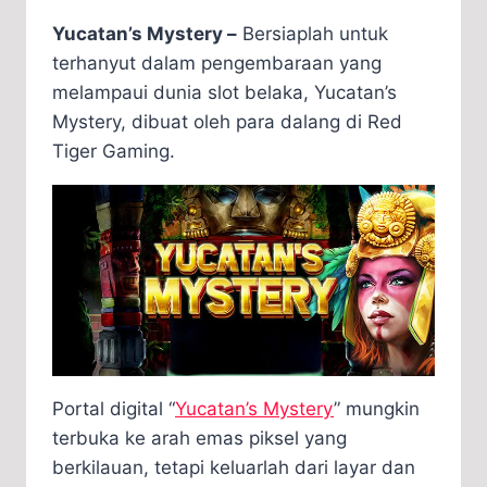
Yucatan’s Mystery –
Bersiaplah untuk
terhanyut dalam pengembaraan yang
melampaui dunia slot belaka, Yucatan’s
Mystery, dibuat oleh para dalang di Red
Tiger Gaming.
Portal digital “
Yucatan’s Mystery
” mungkin
terbuka ke arah emas piksel yang
berkilauan, tetapi keluarlah dari layar dan