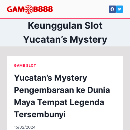
Skip
to
content
Keunggulan Slot
Yucatan’s Mystery
GAME SLOT
Yucatan’s Mystery
Pengembaraan ke Dunia
Maya Tempat Legenda
Tersembunyi
15/02/2024