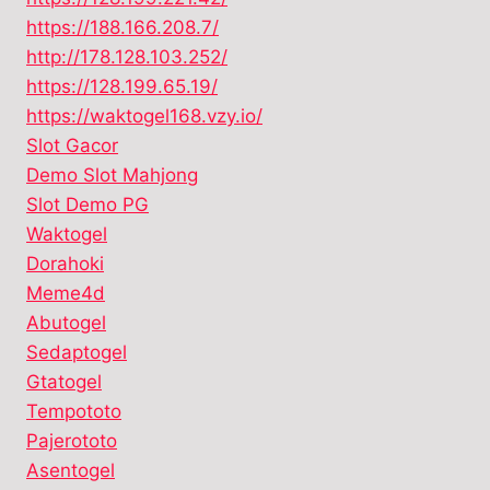
https://188.166.208.7/
http://178.128.103.252/
https://128.199.65.19/
https://waktogel168.vzy.io/
Slot Gacor
Demo Slot Mahjong
Slot Demo PG
Waktogel
Dorahoki
Meme4d
Abutogel
Sedaptogel
Gtatogel
Tempototo
Pajerototo
Asentogel