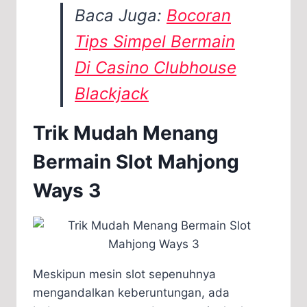
Baca Juga:
Bocoran
Tips Simpel Bermain
Di Casino Clubhouse
Blackjack
Trik Mudah Menang
Bermain Slot Mahjong
Ways 3
Meskipun mesin slot sepenuhnya
mengandalkan keberuntungan, ada