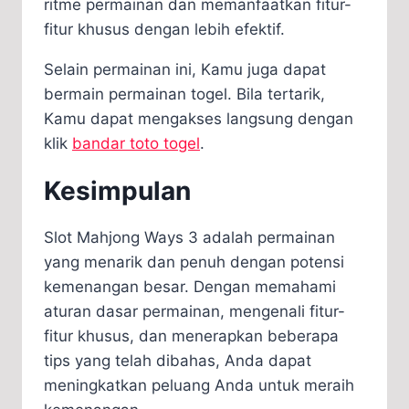
ritme permainan dan memanfaatkan fitur-
fitur khusus dengan lebih efektif.
Selain permainan ini, Kamu juga dapat
bermain permainan togel. Bila tertarik,
Kamu dapat mengakses langsung dengan
klik
bandar toto togel
.
Kesimpulan
Slot Mahjong Ways 3 adalah permainan
yang menarik dan penuh dengan potensi
kemenangan besar. Dengan memahami
aturan dasar permainan, mengenali fitur-
fitur khusus, dan menerapkan beberapa
tips yang telah dibahas, Anda dapat
meningkatkan peluang Anda untuk meraih