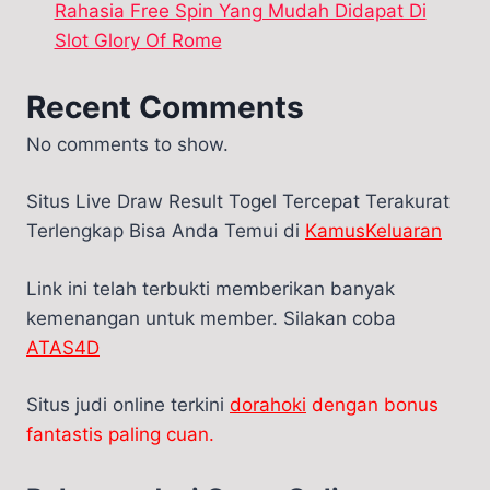
Rahasia Free Spin Yang Mudah Didapat Di
Slot Glory Of Rome
Recent Comments
No comments to show.
Situs Live Draw Result Togel Tercepat Terakurat
Terlengkap Bisa Anda Temui di
KamusKeluaran
Link ini telah terbukti memberikan banyak
kemenangan untuk member. Silakan coba
ATAS4D
Situs judi online terkini
dorahoki
dengan bonus
fantastis paling cuan.