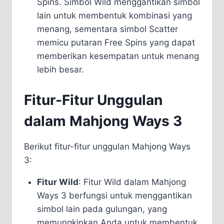
Spins. Simbol Wild menggantikan simbol
lain untuk membentuk kombinasi yang
menang, sementara simbol Scatter
memicu putaran Free Spins yang dapat
memberikan kesempatan untuk menang
lebih besar.
Fitur-Fitur Unggulan
dalam Mahjong Ways 3
Berikut fitur-fitur unggulan Mahjong Ways
3:
Fitur Wild
: Fitur Wild dalam Mahjong
Ways 3 berfungsi untuk menggantikan
simbol lain pada gulungan, yang
memungkinkan Anda untuk membentuk