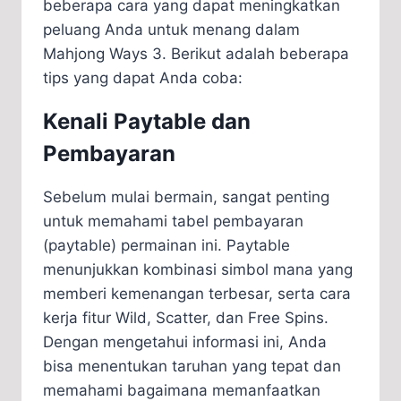
beberapa cara yang dapat meningkatkan
peluang Anda untuk menang dalam
Mahjong Ways 3. Berikut adalah beberapa
tips yang dapat Anda coba:
Kenali Paytable dan
Pembayaran
Sebelum mulai bermain, sangat penting
untuk memahami tabel pembayaran
(paytable) permainan ini. Paytable
menunjukkan kombinasi simbol mana yang
memberi kemenangan terbesar, serta cara
kerja fitur Wild, Scatter, dan Free Spins.
Dengan mengetahui informasi ini, Anda
bisa menentukan taruhan yang tepat dan
memahami bagaimana memanfaatkan