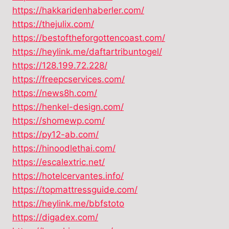
https://hakkaridenhaberler.com/
https://thejulix.com/
https://bestoftheforgottencoast.com/
https://heylink.me/daftartribuntogel/
https://128.199.72.228/
https://freepcservices.com/
https://news8h.com/
https://henkel-design.com/
https://shomewp.com/
https://py12-ab.com/
https://hinoodlethai.com/
https://escalextric.net/
https://hotelcervantes.info/
https://topmattressguide.com/
https://heylink.me/bbfstoto
https://digadex.com/