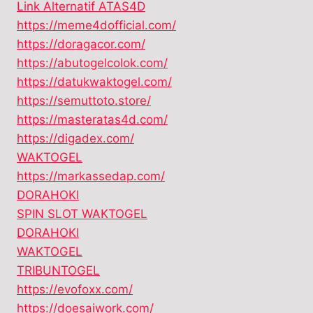
Link Alternatif ATAS4D
https://meme4dofficial.com/
https://doragacor.com/
https://abutogelcolok.com/
https://datukwaktogel.com/
https://semuttoto.store/
https://masteratas4d.com/
https://digadex.com/
WAKTOGEL
https://markassedap.com/
DORAHOKI
SPIN SLOT WAKTOGEL
DORAHOKI
WAKTOGEL
TRIBUNTOGEL
https://evofoxx.com/
https://doesaiwork.com/