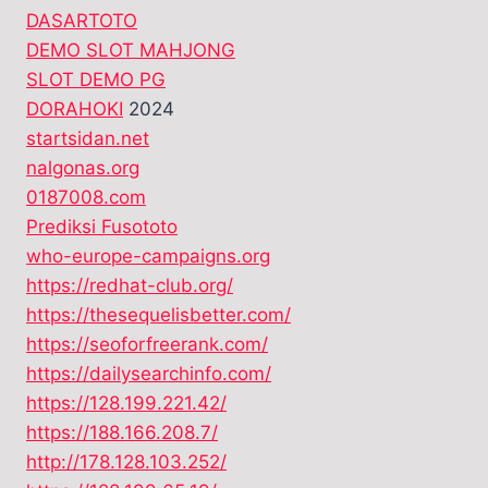
DASARTOTO
DEMO SLOT MAHJONG
SLOT DEMO PG
DORAHOKI
2024
startsidan.net
nalgonas.org
0187008.com
Prediksi Fusototo
who-europe-campaigns.org
https://redhat-club.org/
https://thesequelisbetter.com/
https://seoforfreerank.com/
https://dailysearchinfo.com/
https://128.199.221.42/
https://188.166.208.7/
http://178.128.103.252/