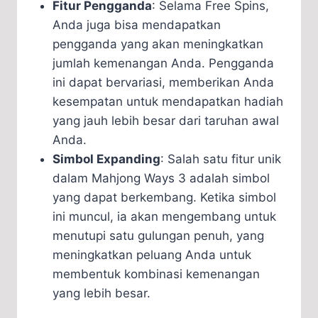
Fitur Pengganda
: Selama Free Spins,
Anda juga bisa mendapatkan
pengganda yang akan meningkatkan
jumlah kemenangan Anda. Pengganda
ini dapat bervariasi, memberikan Anda
kesempatan untuk mendapatkan hadiah
yang jauh lebih besar dari taruhan awal
Anda.
Simbol Expanding
: Salah satu fitur unik
dalam Mahjong Ways 3 adalah simbol
yang dapat berkembang. Ketika simbol
ini muncul, ia akan mengembang untuk
menutupi satu gulungan penuh, yang
meningkatkan peluang Anda untuk
membentuk kombinasi kemenangan
yang lebih besar.