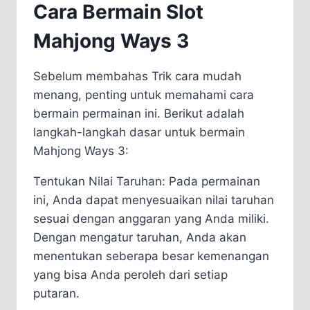
Cara Bermain Slot
Mahjong Ways 3
Sebelum membahas Trik cara mudah
menang, penting untuk memahami cara
bermain permainan ini. Berikut adalah
langkah-langkah dasar untuk bermain
Mahjong Ways 3:
Tentukan Nilai Taruhan: Pada permainan
ini, Anda dapat menyesuaikan nilai taruhan
sesuai dengan anggaran yang Anda miliki.
Dengan mengatur taruhan, Anda akan
menentukan seberapa besar kemenangan
yang bisa Anda peroleh dari setiap
putaran.