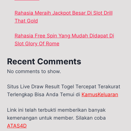
Rahasia Meraih Jackpot Besar Di Slot Drill
That Gold
Rahasia Free Spin Yang Mudah Didapat Di
Slot Glory Of Rome
Recent Comments
No comments to show.
Situs Live Draw Result Togel Tercepat Terakurat
Terlengkap Bisa Anda Temui di
KamusKeluaran
Link ini telah terbukti memberikan banyak
kemenangan untuk member. Silakan coba
ATAS4D