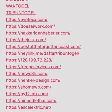
WAKTOGEL
TRIBUNTOGEL
https://evofoxx.com/
https://doesaiwork.com/
https://hakkaridenhaberler.com/
https://thejulix.com/
https://bestoftheforgottencoast.com/
https://heylink.me/daftartribuntogel/
https://128.199.72.228/
https://freepcservices.com/
https://news8h.com/
https://henkel-design.com/
https://shomewp.com/
https://py12-ab.com/
https://hinoodlethai.com/
https://escalextric.net/