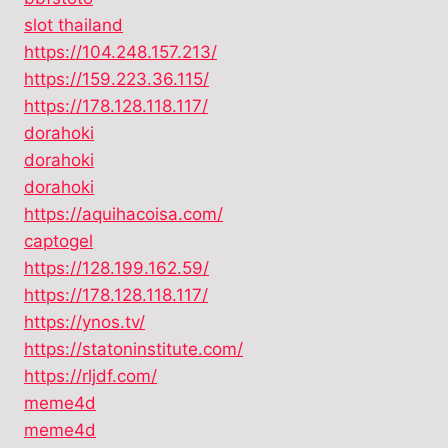
slot thailand
https://104.248.157.213/
https://159.223.36.115/
https://178.128.118.117/
dorahoki
dorahoki
dorahoki
https://aquihacoisa.com/
captogel
https://128.199.162.59/
https://178.128.118.117/
https://ynos.tv/
https://statoninstitute.com/
https://rljdf.com/
meme4d
meme4d