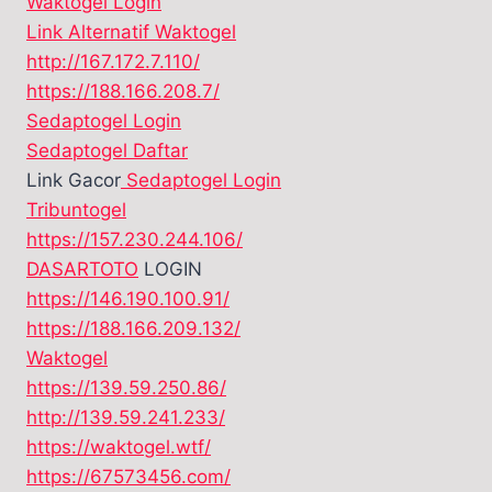
Waktogel Login
Link Alternatif Waktogel
http://167.172.7.110/
https://188.166.208.7/
Sedaptogel Login
Sedaptogel Daftar
Link Gacor
Sedaptogel Login
Tribuntogel
https://157.230.244.106/
DASARTOTO
LOGIN
https://146.190.100.91/
https://188.166.209.132/
Waktogel
https://139.59.250.86/
http://139.59.241.233/
https://waktogel.wtf/
https://67573456.com/