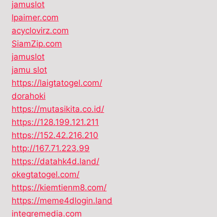
jamuslot
lpaimer.com
acyclovirz.com
SiamZip.com
jamuslot
jamu slot
https://laigtatogel.com/
dorahoki
https://mutasikita.co.id/
https://128.199.121.211
https://152.42.216.210
http://167.71.223.99
https://datahk4d.land/
okegtatogel.com/
https://kiemtienm8.com/
https://meme4dlogin.land
integremedia.com