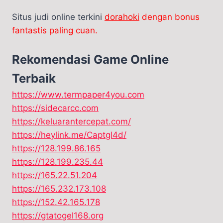
Situs judi online terkini
dorahoki
dengan bonus
fantastis paling cuan.
Rekomendasi Game Online
Terbaik
https://www.termpaper4you.com
https://sidecarcc.com
https://keluarantercepat.com/
https://heylink.me/Captgl4d/
https://128.199.86.165
https://128.199.235.44
https://165.22.51.204
https://165.232.173.108
https://152.42.165.178
https://gtatogel168.org