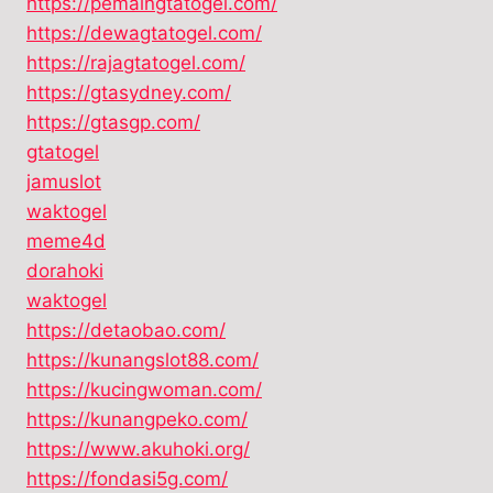
https://pemaingtatogel.com/
https://dewagtatogel.com/
https://rajagtatogel.com/
https://gtasydney.com/
https://gtasgp.com/
gtatogel
jamuslot
waktogel
meme4d
dorahoki
waktogel
https://detaobao.com/
https://kunangslot88.com/
https://kucingwoman.com/
https://kunangpeko.com/
https://www.akuhoki.org/
https://fondasi5g.com/