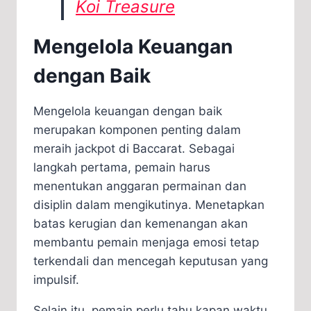
Koi Treasure
Mengelola Keuangan
dengan Baik
Mengelola keuangan dengan baik
merupakan komponen penting dalam
meraih jackpot di Baccarat. Sebagai
langkah pertama, pemain harus
menentukan anggaran permainan dan
disiplin dalam mengikutinya. Menetapkan
batas kerugian dan kemenangan akan
membantu pemain menjaga emosi tetap
terkendali dan mencegah keputusan yang
impulsif.
Selain itu, pemain perlu tahu kapan waktu