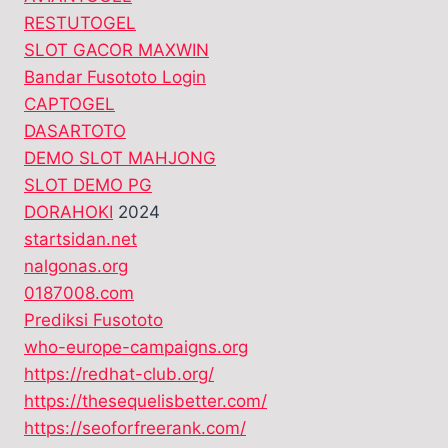
RESTUTOGEL
SLOT GACOR MAXWIN
Bandar Fusototo Login
CAPTOGEL
DASARTOTO
DEMO SLOT MAHJONG
SLOT DEMO PG
DORAHOKI
2024
startsidan.net
nalgonas.org
0187008.com
Prediksi Fusototo
who-europe-campaigns.org
https://redhat-club.org/
https://thesequelisbetter.com/
https://seoforfreerank.com/