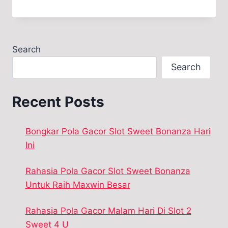
Search
Search
Recent Posts
Bongkar Pola Gacor Slot Sweet Bonanza Hari
Ini
Rahasia Pola Gacor Slot Sweet Bonanza
Untuk Raih Maxwin Besar
Rahasia Pola Gacor Malam Hari Di Slot 2
Sweet 4 U