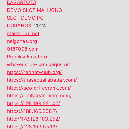
DASARTOTO
DEMO SLOT MAHJONG
SLOT DEMO PG
DORAHOKI
2024
startsidan.net
nalgonas.org
0187008.com
Prediksi Fusototo
who-europe-campaigns.org
https://redhat-club.org/
https://thesequelisbetter.com/
https://seoforfreerank.com/
https://dailysearchinfo.com/
https://128.199.221.42/
https://188.166.208.7/
http://178.128.103.252/
https://128.199.65.19/