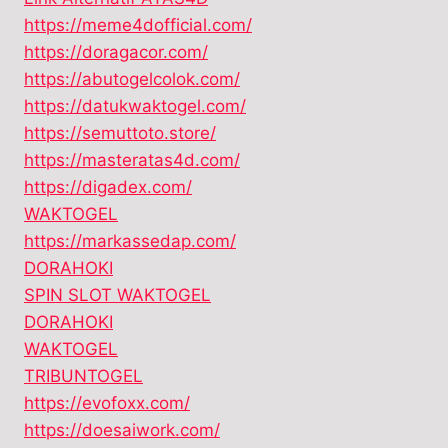
https://meme4dofficial.com/
https://doragacor.com/
https://abutogelcolok.com/
https://datukwaktogel.com/
https://semuttoto.store/
https://masteratas4d.com/
https://digadex.com/
WAKTOGEL
https://markassedap.com/
DORAHOKI
SPIN SLOT WAKTOGEL
DORAHOKI
WAKTOGEL
TRIBUNTOGEL
https://evofoxx.com/
https://doesaiwork.com/