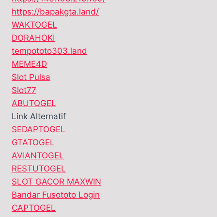
https://bapakgta.land/
WAKTOGEL
DORAHOKI
tempototo303.land
MEME4D
Slot Pulsa
Slot77
ABUTOGEL
Link Alternatif
SEDAPTOGEL
GTATOGEL
AVIANTOGEL
RESTUTOGEL
SLOT GACOR MAXWIN
Bandar Fusototo Login
CAPTOGEL