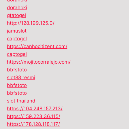
dorahoki
gtatogel
http://128.199.125.0/
jamuslot
captogel
https://canhocitizent.com/
captogel
https://mojitocorralejo.com/
bbfstoto
slot88 resmi
bbfstoto
bbfstoto
slot thailand
https://104.248.157.213/
https://159.223.36.115/
https://178.128.118.117/