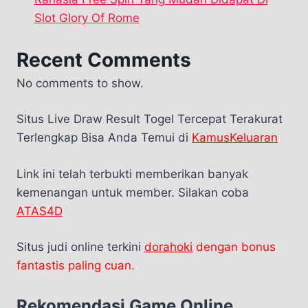
Slot Glory Of Rome
Recent Comments
No comments to show.
Situs Live Draw Result Togel Tercepat Terakurat
Terlengkap Bisa Anda Temui di
KamusKeluaran
Link ini telah terbukti memberikan banyak
kemenangan untuk member. Silakan coba
ATAS4D
Situs judi online terkini
dorahoki
dengan bonus
fantastis paling cuan.
Rekomendasi Game Online