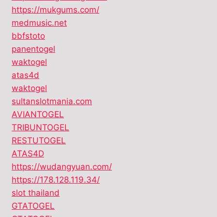
https://mukgums.com/
medmusic.net
bbfstoto
panentogel
waktogel
atas4d
waktogel
sultanslotmania.com
AVIANTOGEL
TRIBUNTOGEL
RESTUTOGEL
ATAS4D
https://wudangyuan.com/
https://178.128.119.34/
slot thailand
GTATOGEL