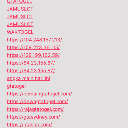
GTATOGEL
JAMUSLOT
JAMUSLOT
JAMUSLOT
WAKTOGEL
https://104.248.157.213/
https://159.223.36.115/
https://128.199.162.59/
https://64.23.155.87/
https://64.23.155.87/
angka main hari ini
gtatogel
https://pemaingtatogel.com/
https://dewagtatogel.com/
https://rajagtatogel.com/
https://gtasydney.com/
https://gtasgp.com/