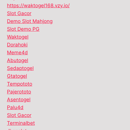
https://waktogel168.vzy.io/
Slot Gacor
Demo Slot Mahjong
Slot Demo PG
Waktogel
Dorahoki
Meme4d
Abutogel
Sedaptogel
Gtatogel
Tempototo
Pajerototo
Asentogel
Palu4d
Slot Gacor
Terminalbet