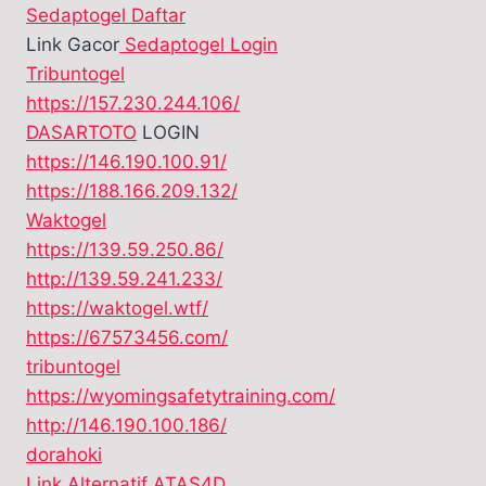
Sedaptogel Daftar
Link Gacor
Sedaptogel Login
Tribuntogel
https://157.230.244.106/
DASARTOTO
LOGIN
https://146.190.100.91/
https://188.166.209.132/
Waktogel
https://139.59.250.86/
http://139.59.241.233/
https://waktogel.wtf/
https://67573456.com/
tribuntogel
https://wyomingsafetytraining.com/
http://146.190.100.186/
dorahoki
Link Alternatif ATAS4D