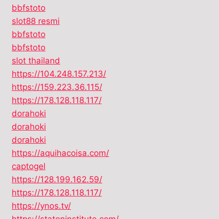
bbfstoto
slot88 resmi
bbfstoto
bbfstoto
slot thailand
https://104.248.157.213/
https://159.223.36.115/
https://178.128.118.117/
dorahoki
dorahoki
dorahoki
https://aquihacoisa.com/
captogel
https://128.199.162.59/
https://178.128.118.117/
https://ynos.tv/
https://statoninstitute.com/