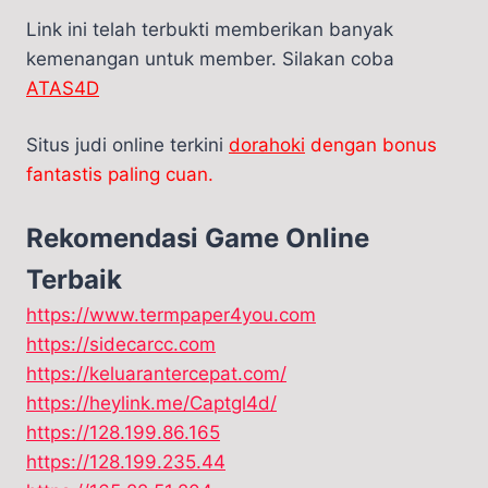
Link ini telah terbukti memberikan banyak
kemenangan untuk member. Silakan coba
ATAS4D
Situs judi online terkini
dorahoki
dengan bonus
fantastis paling cuan.
Rekomendasi Game Online
Terbaik
https://www.termpaper4you.com
https://sidecarcc.com
https://keluarantercepat.com/
https://heylink.me/Captgl4d/
https://128.199.86.165
https://128.199.235.44