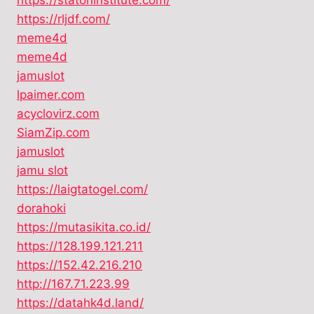
https://rljdf.com/
meme4d
meme4d
jamuslot
lpaimer.com
acyclovirz.com
SiamZip.com
jamuslot
jamu slot
https://laigtatogel.com/
dorahoki
https://mutasikita.co.id/
https://128.199.121.211
https://152.42.216.210
http://167.71.223.99
https://datahk4d.land/