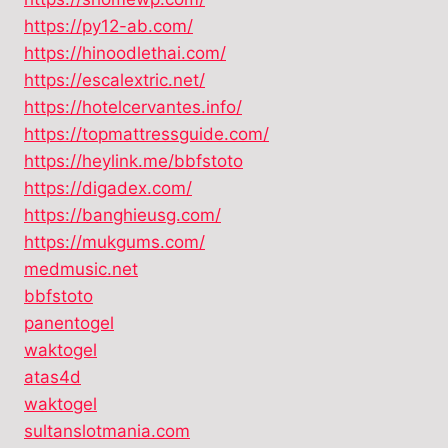
https://py12-ab.com/
https://hinoodlethai.com/
https://escalextric.net/
https://hotelcervantes.info/
https://topmattressguide.com/
https://heylink.me/bbfstoto
https://digadex.com/
https://banghieusg.com/
https://mukgums.com/
medmusic.net
bbfstoto
panentogel
waktogel
atas4d
waktogel
sultanslotmania.com