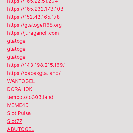
https://165.22.51.204
https://165.232.173.108
https://152.42.165.178
https://gtatogel168.org
https://juraganoli.com
gtatogel
gtatogel
gtatogel
https://143.198.215.169/
https://bapakgta.land/
WAKTOGEL
DORAHOKI
tempototo303.land
MEME4D
Slot Pulsa
Slot77
ABUTOGEL