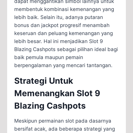
dapat menggantikan simbol lainnya untuk
membentuk kombinasi kemenangan yang
lebih baik. Selain itu, adanya putaran
bonus dan jackpot progresif menambah
keseruan dan peluang kemenangan yang
lebih besar. Hal ini menjadikan Slot 9
Blazing Cashpots sebagai pilihan ideal bagi
baik pemula maupun pemain
berpengalaman yang mencari tantangan.
Strategi Untuk
Memenangkan Slot 9
Blazing Cashpots
Meskipun permainan slot pada dasarnya
bersifat acak, ada beberapa strategi yang