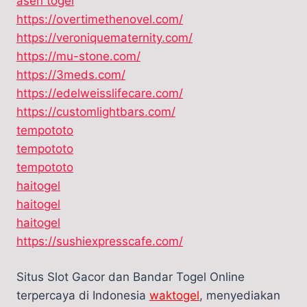
asen togel
https://overtimethenovel.com/
https://veroniquematernity.com/
https://mu-stone.com/
https://3meds.com/
https://edelweisslifecare.com/
https://customlightbars.com/
tempototo
tempototo
tempototo
haitogel
haitogel
haitogel
https://sushiexpresscafe.com/
Situs Slot Gacor dan Bandar Togel Online
terpercaya di Indonesia
waktogel
, menyediakan