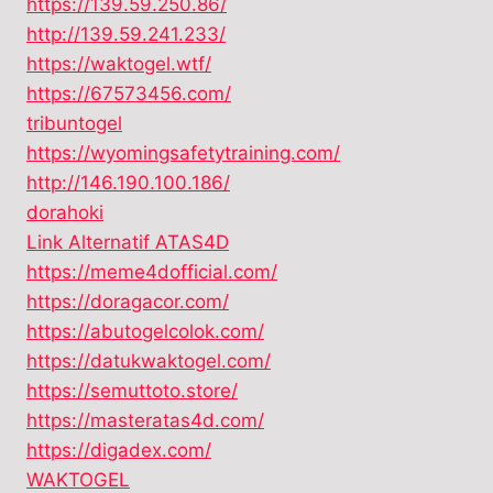
https://139.59.250.86/
http://139.59.241.233/
https://waktogel.wtf/
https://67573456.com/
tribuntogel
https://wyomingsafetytraining.com/
http://146.190.100.186/
dorahoki
Link Alternatif ATAS4D
https://meme4dofficial.com/
https://doragacor.com/
https://abutogelcolok.com/
https://datukwaktogel.com/
https://semuttoto.store/
https://masteratas4d.com/
https://digadex.com/
WAKTOGEL