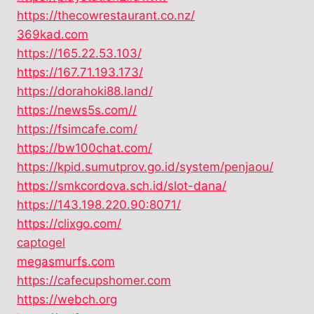
https://thecowrestaurant.co.nz/
369kad.com
https://165.22.53.103/
https://167.71.193.173/
https://dorahoki88.land/
https://news5s.com//
https://fsimcafe.com/
https://bw100chat.com/
https://kpid.sumutprov.go.id/system/penjaou/
https://smkcordova.sch.id/slot-dana/
https://143.198.220.90:8071/
https://clixgo.com/
captogel
megasmurfs.com
https://cafecupshomer.com
https://webch.org