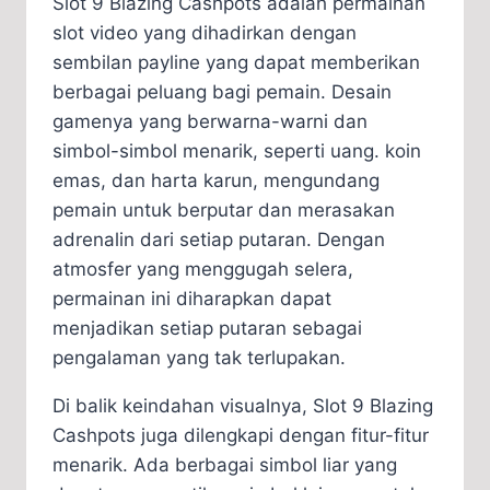
Slot 9 Blazing Cashpots adalah permainan
slot video yang dihadirkan dengan
sembilan payline yang dapat memberikan
berbagai peluang bagi pemain. Desain
gamenya yang berwarna-warni dan
simbol-simbol menarik, seperti uang. koin
emas, dan harta karun, mengundang
pemain untuk berputar dan merasakan
adrenalin dari setiap putaran. Dengan
atmosfer yang menggugah selera,
permainan ini diharapkan dapat
menjadikan setiap putaran sebagai
pengalaman yang tak terlupakan.
Di balik keindahan visualnya, Slot 9 Blazing
Cashpots juga dilengkapi dengan fitur-fitur
menarik. Ada berbagai simbol liar yang