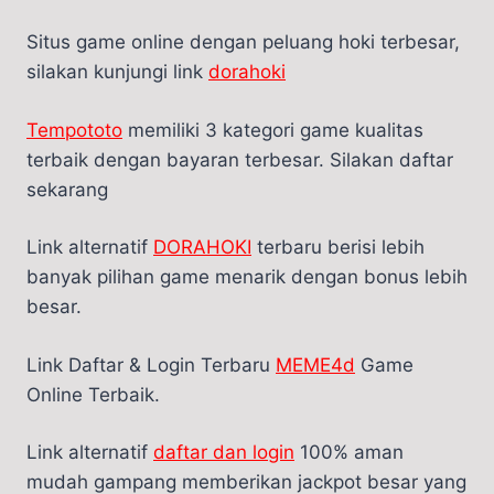
Situs game online dengan peluang hoki terbesar,
silakan kunjungi link
dorahoki
Tempototo
memiliki 3 kategori game kualitas
terbaik dengan bayaran terbesar. Silakan daftar
sekarang
Link alternatif
DORAHOKI
terbaru berisi lebih
banyak pilihan game menarik dengan bonus lebih
besar.
Link Daftar & Login Terbaru
MEME4d
Game
Online Terbaik.
Link alternatif
daftar dan login
100% aman
mudah gampang memberikan jackpot besar yang