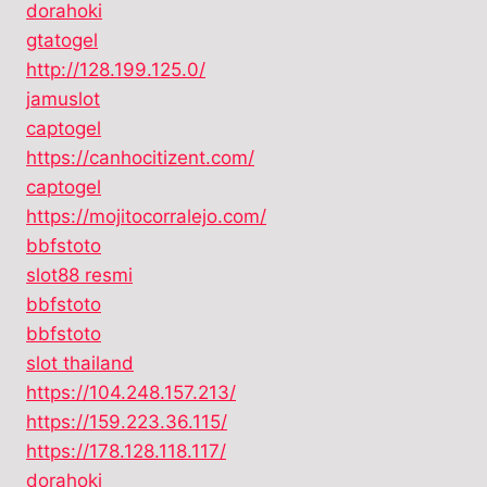
dorahoki
gtatogel
http://128.199.125.0/
jamuslot
captogel
https://canhocitizent.com/
captogel
https://mojitocorralejo.com/
bbfstoto
slot88 resmi
bbfstoto
bbfstoto
slot thailand
https://104.248.157.213/
https://159.223.36.115/
https://178.128.118.117/
dorahoki