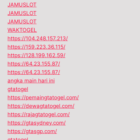
JAMUSLOT
JAMUSLOT
JAMUSLOT
WAKTOGEL
https://104.248.157.213/
https://159.223.36.115/
https://128.199.162.59/
https://64.23.155.87/
https://64.23.155.87/
angka main hari ini
gtatogel
https://pemaingtatogel.com/
https://dewagtatogel.com/
https://rajagtatogel.com/
https://gtasydney.com/
https://gtasgp.com/
gtatogel