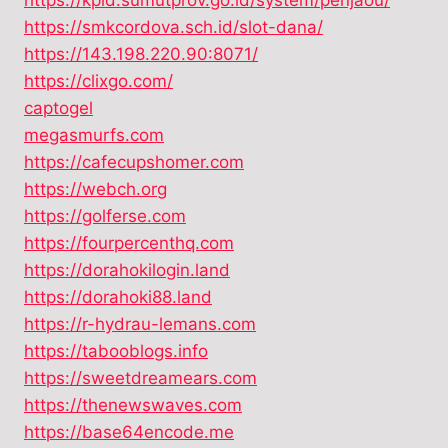
https://kpid.sumutprov.go.id/system/penjaou/
https://smkcordova.sch.id/slot-dana/
https://143.198.220.90:8071/
https://clixgo.com/
captogel
megasmurfs.com
https://cafecupshomer.com
https://webch.org
https://golferse.com
https://fourpercenthq.com
https://dorahokilogin.land
https://dorahoki88.land
https://r-hydrau-lemans.com
https://tabooblogs.info
https://sweetdreamears.com
https://thenewswaves.com
https://base64encode.me