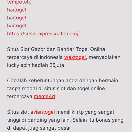
tempototo
haitogel
haitogel
haitogel
https://sushiexpresscafe.com/
Situs Slot Gacor dan Bandar Togel Online
terpercaya di Indonesia
waktogel
, menyediakan
lucky spin hadiah 25juta
Cobalah keberuntungan anda dengan bermain
tanpa modal di situs slot dan togel online
terpercaya
meme4d
Situs slot
aviantogel
memiliki rtp yang sangat
tinggi di banding yang lain. Selain itu bonus yang
di dapat juag sangat besar