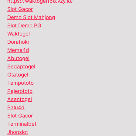
https://waktogel168.vzy.io/
Slot Gacor
Demo Slot Mahjong
Slot Demo PG
Waktogel
Dorahoki
Meme4d
Abutogel
Sedaptogel
Gtatogel
Tempototo
Pajerototo
Asentogel
Palu4d
Slot Gacor
Terminalbet
Jhonslot