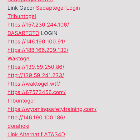
Link Gacor
Sedaptogel Login
Tribuntogel
https://157.230.244.106/
DASARTOTO
LOGIN
https://146.190.100.91/
https://188.166.209.132/
Waktogel
https://139.59.250.86/
http://139.59.241.233/
https://waktogel.wtf/
https://67573456.com/
tribuntogel
https://wyomingsafetytraining.com/
http://146.190.100.186/
dorahoki
Link Alternatif ATAS4D