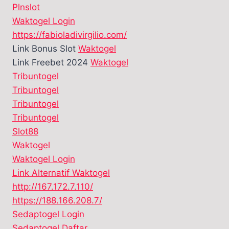
Plnslot
Waktogel Login
https://fabioladivirgilio.com/
Link Bonus Slot
Waktogel
Link Freebet 2024
Waktogel
Tribuntogel
Tribuntogel
Tribuntogel
Tribuntogel
Slot88
Waktogel
Waktogel Login
Link Alternatif Waktogel
http://167.172.7.110/
https://188.166.208.7/
Sedaptogel Login
Sedaptogel Daftar