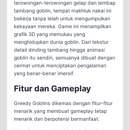
terowongan-terowongan gelap dan lembap
tambang goblin, tempat makhluk nakal ini
bekerja tanpa lelah untuk mengumpulkan
kekayaan mereka. Game ini menampilkan
grafik 3D yang memukau yang
menghidupkan dunia goblin. Dari tekstur
detail dinding tambang hingga animasi
goblin itu sendiri, semuanya dibuat dengan
cermat untuk menciptakan pengalaman
yang benar-benar imersif.
Fitur dan Gameplay
Greedy Goblins dikemas dengan fitur-fitur
menarik yang membuat gameplay tetap
menarik dan berpotensi bermanfaat.