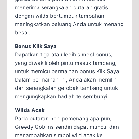
menerima serangkaian putaran gratis
dengan wilds bertumpuk tambahan,
meningkatkan peluang Anda untuk menang
besar.
Bonus Klik Saya
Dapatkan tiga atau lebih simbol bonus,
yang diwakili oleh pintu masuk tambang,
untuk memicu permainan bonus Klik Saya.
Dalam permainan ini, Anda akan memilih
dari serangkaian gerobak tambang untuk
mengungkapkan hadiah tersembunyi.
Wilds Acak
Pada putaran non-pemenang apa pun,
Greedy Goblins sendiri dapat muncul dan
menambahkan simbol wild acak ke