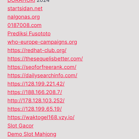
startsidan.net
nalgonas.org
0187008.com
Prediksi Fusototo
who-europe-campaigns.org
https://redhat-club.org/
https://thesequelisbetter.com/
https://seoforfreerank.com/
https://dailysearchinfo.com/
https://128.199.221.42/
https://188.166.208.7/
http://178.128.103.252/
https://128.199.65.19/
https://waktogel168.vzy.io/
Slot Gacor
Demo Slot Mahjong