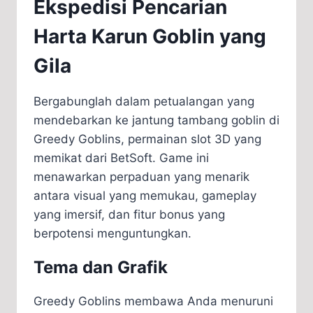
Ekspedisi Pencarian
Harta Karun Goblin yang
Gila
Bergabunglah dalam petualangan yang
mendebarkan ke jantung tambang goblin di
Greedy Goblins, permainan slot 3D yang
memikat dari BetSoft. Game ini
menawarkan perpaduan yang menarik
antara visual yang memukau, gameplay
yang imersif, dan fitur bonus yang
berpotensi menguntungkan.
Tema dan Grafik
Greedy Goblins membawa Anda menuruni