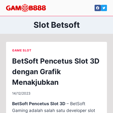
Skip
to
content
Slot Betsoft
GAME SLOT
BetSoft Pencetus Slot 3D
dengan Grafik
Menakjubkan
14/12/2023
BetSoft Pencetus Slot 3D
– BetSoft
Gaming adalah salah satu developer slot