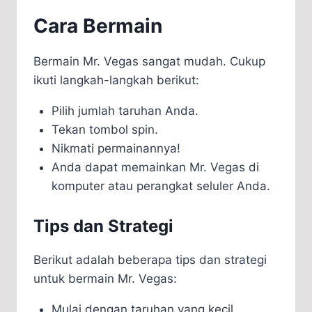
Cara Bermain
Bermain Mr. Vegas sangat mudah. Cukup
ikuti langkah-langkah berikut:
Pilih jumlah taruhan Anda.
Tekan tombol spin.
Nikmati permainannya!
Anda dapat memainkan Mr. Vegas di
komputer atau perangkat seluler Anda.
Tips dan Strategi
Berikut adalah beberapa tips dan strategi
untuk bermain Mr. Vegas:
Mulai dengan taruhan yang kecil.