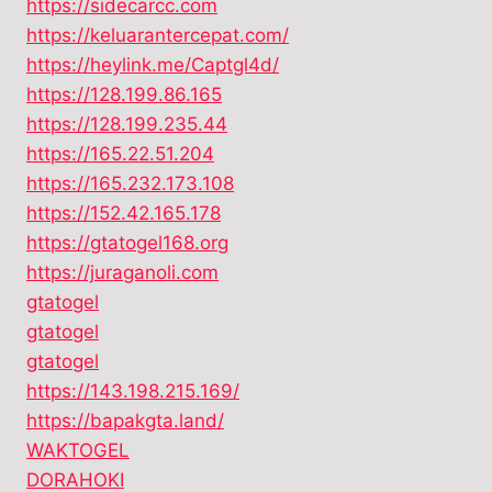
https://sidecarcc.com
https://keluarantercepat.com/
https://heylink.me/Captgl4d/
https://128.199.86.165
https://128.199.235.44
https://165.22.51.204
https://165.232.173.108
https://152.42.165.178
https://gtatogel168.org
https://juraganoli.com
gtatogel
gtatogel
gtatogel
https://143.198.215.169/
https://bapakgta.land/
WAKTOGEL
DORAHOKI