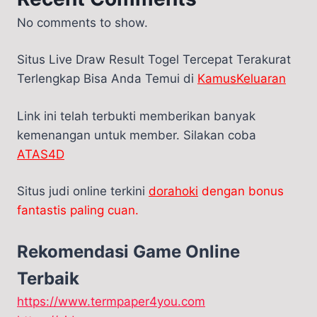
No comments to show.
Situs Live Draw Result Togel Tercepat Terakurat
Terlengkap Bisa Anda Temui di
KamusKeluaran
Link ini telah terbukti memberikan banyak
kemenangan untuk member. Silakan coba
ATAS4D
Situs judi online terkini
dorahoki
dengan bonus
fantastis paling cuan.
Rekomendasi Game Online
Terbaik
https://www.termpaper4you.com