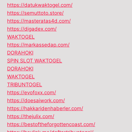
https://datukwaktogel.com/
https://semuttoto.store/
https://masteratas4d.com/
https://digadex.com/
WAKTOGEL
https://markassedap.com/
DORAHOKI
SPIN SLOT WAKTOGEL
DORAHOKI
WAKTOGEL
TRIBUNTOGEL
https://evofoxx.com/
https://doesaiwork.com/
https://hakkaridenhaberler.com/
https://thejulix.com/
https://bestoftheforgottencoast.com/