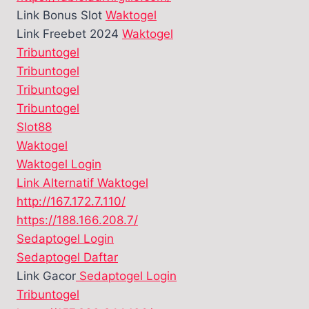
Link Bonus Slot
Waktogel
Link Freebet 2024
Waktogel
Tribuntogel
Tribuntogel
Tribuntogel
Tribuntogel
Slot88
Waktogel
Waktogel Login
Link Alternatif Waktogel
http://167.172.7.110/
https://188.166.208.7/
Sedaptogel Login
Sedaptogel Daftar
Link Gacor
Sedaptogel Login
Tribuntogel