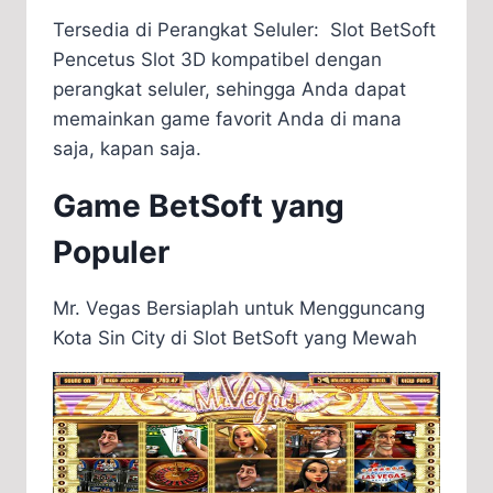
Tersedia di Perangkat Seluler: Slot BetSoft
Pencetus Slot 3D kompatibel dengan
perangkat seluler, sehingga Anda dapat
memainkan game favorit Anda di mana
saja, kapan saja.
Game BetSoft yang
Populer
Mr. Vegas Bersiaplah untuk Mengguncang
Kota Sin City di Slot BetSoft yang Mewah