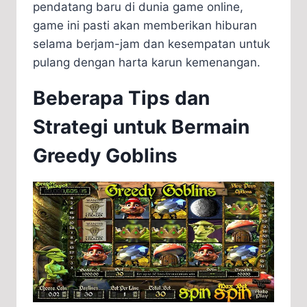
pendatang baru di dunia game online,
game ini pasti akan memberikan hiburan
selama berjam-jam dan kesempatan untuk
pulang dengan harta karun kemenangan.
Beberapa Tips dan
Strategi untuk Bermain
Greedy Goblins