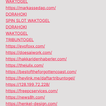
WAKTOGEL
https://markassedap.com/
DORAHOKI
SPIN SLOT WAKTOGEL
DORAHOKI
WAKTOGEL
TRIBUNTOGEL
https://evofoxx.com/
https://doesaiwork.com/
https://hakkaridenhaberler.com/
https://thejulix.com/
https://bestoftheforgottencoast.com/
https://heylink.me/daftartribuntogel/
https://128.199.72.228/
https://freepcservices.com/
https://news8h.com/
https://henkel-design.com/