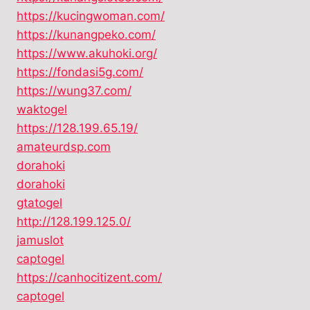
https://kucingwoman.com/
https://kunangpeko.com/
https://www.akuhoki.org/
https://fondasi5g.com/
https://wung37.com/
waktogel
https://128.199.65.19/
amateurdsp.com
dorahoki
dorahoki
gtatogel
http://128.199.125.0/
jamuslot
captogel
https://canhocitizent.com/
captogel