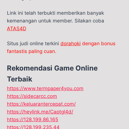
Link ini telah terbukti memberikan banyak
kemenangan untuk member. Silakan coba
ATAS4D
Situs judi online terkini
dorahoki
dengan bonus
fantastis paling cuan.
Rekomendasi Game Online
Terbaik
https://www.termpaper4you.com
https://sidecarcc.com
https://keluarantercepat.com/
https://heylink.me/Captgl4d/
https://128.199.86.165
https://128.199.235.44