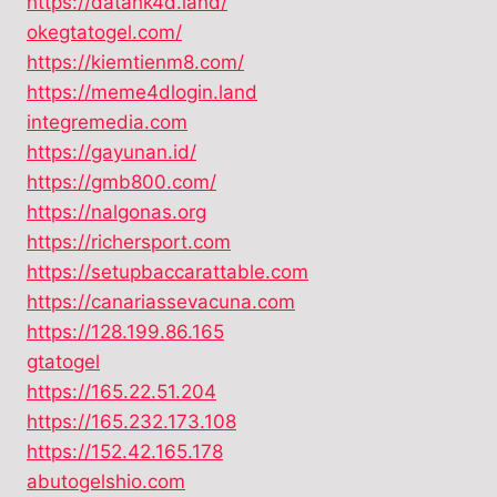
https://datahk4d.land/
okegtatogel.com/
https://kiemtienm8.com/
https://meme4dlogin.land
integremedia.com
https://gayunan.id/
https://gmb800.com/
https://nalgonas.org
https://richersport.com
https://setupbaccarattable.com
https://canariassevacuna.com
https://128.199.86.165
gtatogel
https://165.22.51.204
https://165.232.173.108
https://152.42.165.178
abutogelshio.com