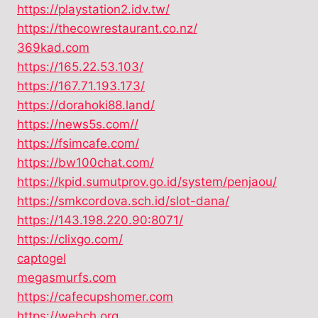
https://playstation2.idv.tw/
https://thecowrestaurant.co.nz/
369kad.com
https://165.22.53.103/
https://167.71.193.173/
https://dorahoki88.land/
https://news5s.com//
https://fsimcafe.com/
https://bw100chat.com/
https://kpid.sumutprov.go.id/system/penjaou/
https://smkcordova.sch.id/slot-dana/
https://143.198.220.90:8071/
https://clixgo.com/
captogel
megasmurfs.com
https://cafecupshomer.com
https://webch.org