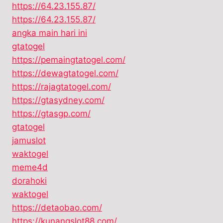
https://64.23.155.87/
https://64.23.155.87/
angka main hari ini
gtatogel
https://pemaingtatogel.com/
https://dewagtatogel.com/
https://rajagtatogel.com/
https://gtasydney.com/
https://gtasgp.com/
gtatogel
jamuslot
waktogel
meme4d
dorahoki
waktogel
https://detaobao.com/
https://kunangslot88.com/