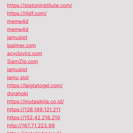
https://statoninstitute.com/
https://rljdf.com/
meme4d
meme4d
jamuslot
lpaimer.com
acyclovirz.com
SiamZip.com
jamuslot
jamu slot
https://laigtatogel.com/
dorahoki
https://mutasikita.co.id/
https://128.199.121.211
https://152.42.216.210
http://167.71.223.99