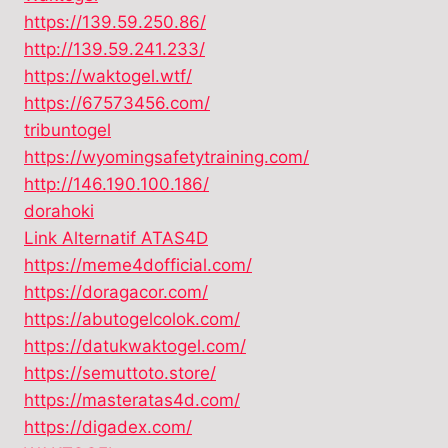
https://139.59.250.86/
http://139.59.241.233/
https://waktogel.wtf/
https://67573456.com/
tribuntogel
https://wyomingsafetytraining.com/
http://146.190.100.186/
dorahoki
Link Alternatif ATAS4D
https://meme4dofficial.com/
https://doragacor.com/
https://abutogelcolok.com/
https://datukwaktogel.com/
https://semuttoto.store/
https://masteratas4d.com/
https://digadex.com/