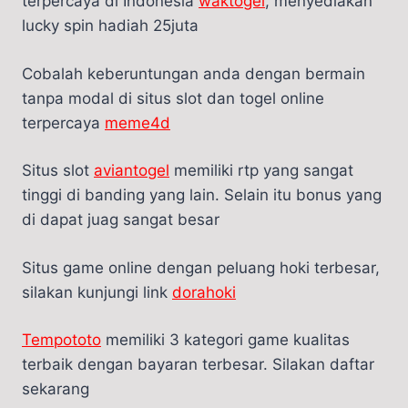
terpercaya di Indonesia
waktogel
, menyediakan
lucky spin hadiah 25juta
Cobalah keberuntungan anda dengan bermain
tanpa modal di situs slot dan togel online
terpercaya
meme4d
Situs slot
aviantogel
memiliki rtp yang sangat
tinggi di banding yang lain. Selain itu bonus yang
di dapat juag sangat besar
Situs game online dengan peluang hoki terbesar,
silakan kunjungi link
dorahoki
Tempototo
memiliki 3 kategori game kualitas
terbaik dengan bayaran terbesar. Silakan daftar
sekarang