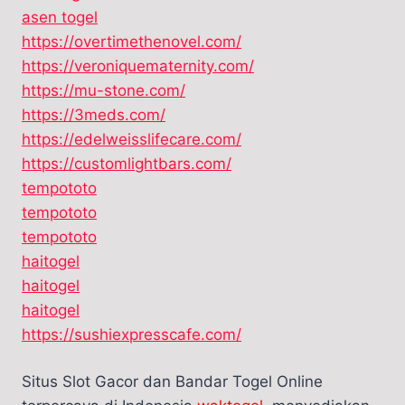
asen togel
https://overtimethenovel.com/
https://veroniquematernity.com/
https://mu-stone.com/
https://3meds.com/
https://edelweisslifecare.com/
https://customlightbars.com/
tempototo
tempototo
tempototo
haitogel
haitogel
haitogel
https://sushiexpresscafe.com/
Situs Slot Gacor dan Bandar Togel Online