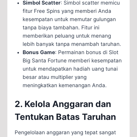
Simbol Scatter
: Simbol scatter memicu
fitur Free Spins yang memberi Anda
kesempatan untuk memutar gulungan
tanpa biaya tambahan. Fitur ini
memberikan peluang untuk menang
lebih banyak tanpa menambah taruhan.
Bonus Game
: Permainan bonus di Slot
Big Santa Fortune memberi kesempatan
untuk mendapatkan hadiah uang tunai
besar atau multiplier yang
meningkatkan kemenangan Anda.
2. Kelola Anggaran dan
Tentukan Batas Taruhan
Pengelolaan anggaran yang tepat sangat