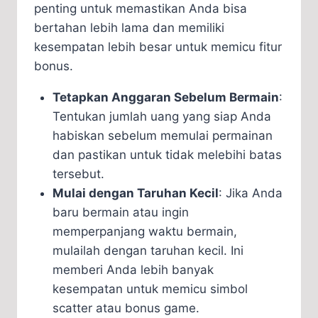
penting untuk memastikan Anda bisa
bertahan lebih lama dan memiliki
kesempatan lebih besar untuk memicu fitur
bonus.
Tetapkan Anggaran Sebelum Bermain
:
Tentukan jumlah uang yang siap Anda
habiskan sebelum memulai permainan
dan pastikan untuk tidak melebihi batas
tersebut.
Mulai dengan Taruhan Kecil
: Jika Anda
baru bermain atau ingin
memperpanjang waktu bermain,
mulailah dengan taruhan kecil. Ini
memberi Anda lebih banyak
kesempatan untuk memicu simbol
scatter atau bonus game.