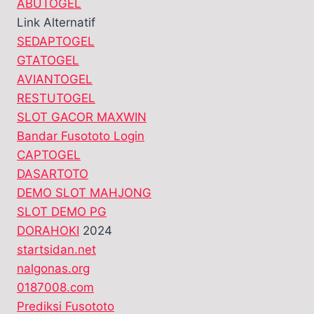
ABUTOGEL
Link Alternatif
SEDAPTOGEL
GTATOGEL
AVIANTOGEL
RESTUTOGEL
SLOT GACOR MAXWIN
Bandar Fusototo Login
CAPTOGEL
DASARTOTO
DEMO SLOT MAHJONG
SLOT DEMO PG
DORAHOKI
2024
startsidan.net
nalgonas.org
0187008.com
Prediksi Fusototo