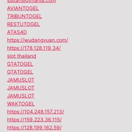
sultanslotmania.com
AVIANTOGEL
TRIBUNTOGEL
RESTUTOGEL
ATAS4D
https://wudangyuan.com/
https://178.128.119.34/
slot thailand
GTATOGEL
GTATOGEL
JAMUSLOT
JAMUSLOT
JAMUSLOT
WAKTOGEL
https://104.248.157.213/
https://159.223.36.115/
https://128.199.162.59/