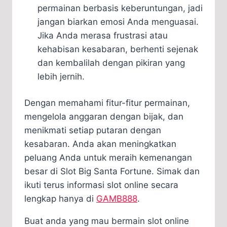
permainan berbasis keberuntungan, jadi
jangan biarkan emosi Anda menguasai.
Jika Anda merasa frustrasi atau
kehabisan kesabaran, berhenti sejenak
dan kembalilah dengan pikiran yang
lebih jernih.
Dengan memahami fitur-fitur permainan,
mengelola anggaran dengan bijak, dan
menikmati setiap putaran dengan
kesabaran. Anda akan meningkatkan
peluang Anda untuk meraih kemenangan
besar di Slot Big Santa Fortune. Simak dan
ikuti terus informasi slot online secara
lengkap hanya di
GAMB888
.
Buat anda yang mau bermain slot online