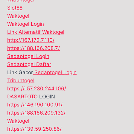
Slot88
Waktogel
Waktogel Login
Link Alternatif Waktogel
http://167.172.7.110/
https://188.166.208.7/
Sedaptogel Login
Sedaptogel Daftar
Link Gacor
Sedaptogel Login
Tribuntogel
https://157.230.244.106/
DASARTOTO
LOGIN
https://146.190.100.91/
https://188.166.209.132/
Waktogel
https://139.59.250.86/