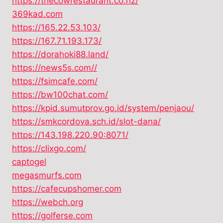
https://thecowrestaurant.co.nz/
369kad.com
https://165.22.53.103/
https://167.71.193.173/
https://dorahoki88.land/
https://news5s.com//
https://fsimcafe.com/
https://bw100chat.com/
https://kpid.sumutprov.go.id/system/penjaou/
https://smkcordova.sch.id/slot-dana/
https://143.198.220.90:8071/
https://clixgo.com/
captogel
megasmurfs.com
https://cafecupshomer.com
https://webch.org
https://golferse.com