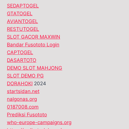
SEDAPTOGEL
GTATOGEL
AVIANTOGEL
RESTUTOGEL
SLOT GACOR MAXWIN
Bandar Fusototo Login
CAPTOGEL
DASARTOTO
DEMO SLOT MAHJONG
SLOT DEMO PG
DORAHOKI
2024
startsidan.net
nalgonas.org
0187008.com
Prediksi Fusototo
who-europe-campaigns.org