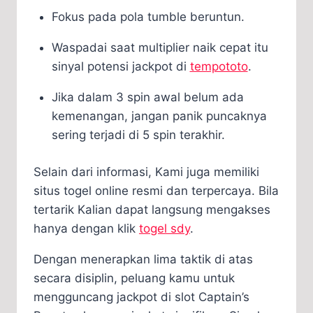
Fokus pada pola tumble beruntun.
Waspadai saat multiplier naik cepat itu
sinyal potensi jackpot di
tempototo
.
Jika dalam 3 spin awal belum ada
kemenangan, jangan panik puncaknya
sering terjadi di 5 spin terakhir.
Selain dari informasi, Kami juga memiliki
situs togel online resmi dan terpercaya. Bila
tertarik Kalian dapat langsung mengakses
hanya dengan klik
togel sdy
.
Dengan menerapkan lima taktik di atas
secara disiplin, peluang kamu untuk
mengguncang jackpot di slot Captain’s