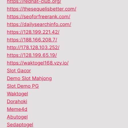
https://redhat-club.org/
https://thesequelisbetter.com/
https://seoforfreerank.com/
https://dailysearchinfo.com/
https://128.199.221.42/
https://188.166.208.7/
http://178.128.103.252/
https://128.199.65.19/
https://waktogel168.vzy.io/
Slot Gacor
Demo Slot Mahjong
Slot Demo PG
Waktogel
Dorahoki
Meme4d
Abutogel
Sedaptogel