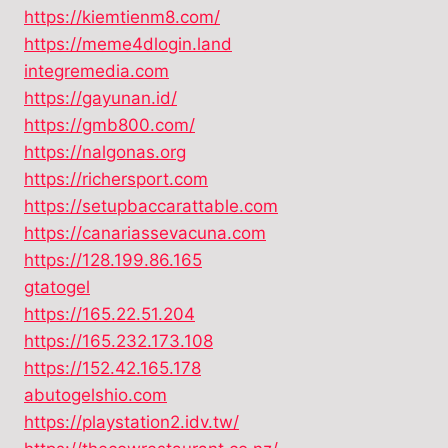
https://kiemtienm8.com/
https://meme4dlogin.land
integremedia.com
https://gayunan.id/
https://gmb800.com/
https://nalgonas.org
https://richersport.com
https://setupbaccarattable.com
https://canariassevacuna.com
https://128.199.86.165
gtatogel
https://165.22.51.204
https://165.232.173.108
https://152.42.165.178
abutogelshio.com
https://playstation2.idv.tw/