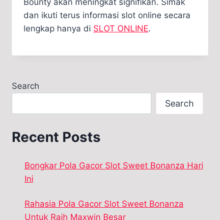
Bounty akan meningkat signifikan. Simak
dan ikuti terus informasi slot online secara
lengkap hanya di
SLOT ONLINE
.
Search
Search
Recent Posts
Bongkar Pola Gacor Slot Sweet Bonanza Hari
Ini
Rahasia Pola Gacor Slot Sweet Bonanza
Untuk Raih Maxwin Besar