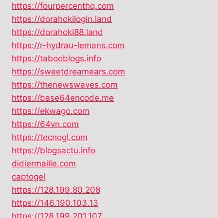
https://fourpercenthq.com
https://dorahokilogin.land
https://dorahoki88.land
https://r-hydrau-lemans.com
https://tabooblogs.info
https://sweetdreamears.com
https://thenewswaves.com
https://base64encode.me
https://ekwago.com
https://64vn.com
https://tecnogl.com
https://blogsactu.info
didiermaille.com
captogel
https://128.199.80.208
https://146.190.103.13
https://128.199.201.107