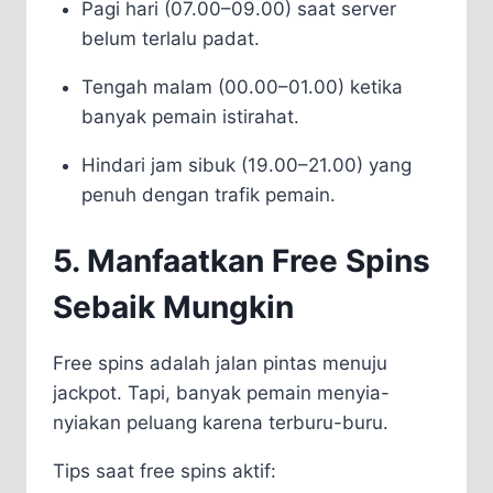
Pagi hari (07.00–09.00) saat server
belum terlalu padat.
Tengah malam (00.00–01.00) ketika
banyak pemain istirahat.
Hindari jam sibuk (19.00–21.00) yang
penuh dengan trafik pemain.
5. Manfaatkan Free Spins
Sebaik Mungkin
Free spins adalah jalan pintas menuju
jackpot. Tapi, banyak pemain menyia-
nyiakan peluang karena terburu-buru.
Tips saat free spins aktif: