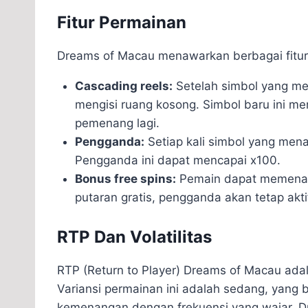
Fitur Permainan
Dreams of Macau menawarkan berbagai fitur
Cascading reels:
Setelah simbol yang men
mengisi ruang kosong. Simbol baru ini m
pemenang lagi.
Pengganda:
Setiap kali simbol yang men
Pengganda ini dapat mencapai x100.
Bonus free spins:
Pemain dapat memenangk
putaran gratis, pengganda akan tetap akti
RTP Dan Volatilitas
RTP (Return to Player) Dreams of Macau adal
Variansi permainan ini adalah sedang, yang
kemenangan dengan frekuensi yang wajar. Dr