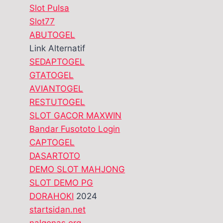
Slot Pulsa
Slot77
ABUTOGEL
Link Alternatif
SEDAPTOGEL
GTATOGEL
AVIANTOGEL
RESTUTOGEL
SLOT GACOR MAXWIN
Bandar Fusototo Login
CAPTOGEL
DASARTOTO
DEMO SLOT MAHJONG
SLOT DEMO PG
DORAHOKI
2024
startsidan.net