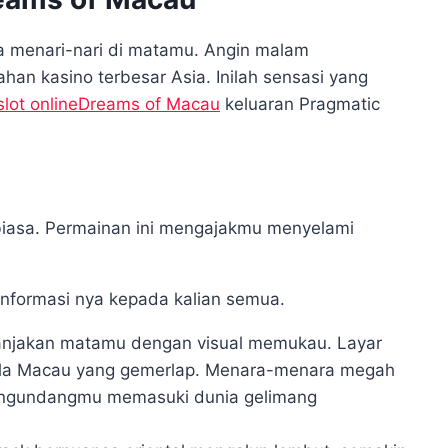
menari-nari di matamu. Angin malam
n kasino terbesar Asia. Inilah sensasi yang
slot onlineDreams of Macau
keluaran Pragmatic
iasa. Permainan ini mengajakmu menyelami
informasi nya kepada kalian semua.
jakan matamu dengan visual memukau. Layar
la Macau yang gemerlap. Menara-menara megah
engundangmu memasuki dunia gelimang