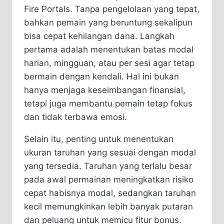
Fire Portals. Tanpa pengelolaan yang tepat,
bahkan pemain yang beruntung sekalipun
bisa cepat kehilangan dana. Langkah
pertama adalah menentukan batas modal
harian, mingguan, atau per sesi agar tetap
bermain dengan kendali. Hal ini bukan
hanya menjaga keseimbangan finansial,
tetapi juga membantu pemain tetap fokus
dan tidak terbawa emosi.
Selain itu, penting untuk menentukan
ukuran taruhan yang sesuai dengan modal
yang tersedia. Taruhan yang terlalu besar
pada awal permainan meningkatkan risiko
cepat habisnya modal, sedangkan taruhan
kecil memungkinkan lebih banyak putaran
dan peluang untuk memicu fitur bonus.