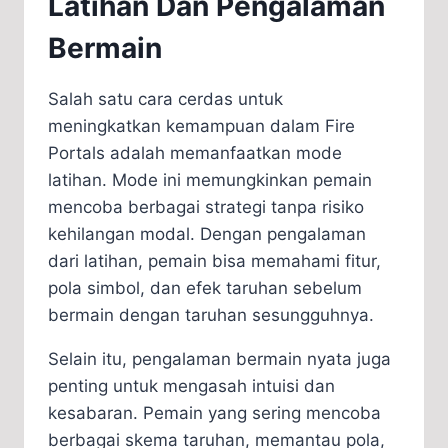
Latihan Dan Pengalaman
Bermain
Salah satu cara cerdas untuk
meningkatkan kemampuan dalam Fire
Portals adalah memanfaatkan mode
latihan. Mode ini memungkinkan pemain
mencoba berbagai strategi tanpa risiko
kehilangan modal. Dengan pengalaman
dari latihan, pemain bisa memahami fitur,
pola simbol, dan efek taruhan sebelum
bermain dengan taruhan sesungguhnya.
Selain itu, pengalaman bermain nyata juga
penting untuk mengasah intuisi dan
kesabaran. Pemain yang sering mencoba
berbagai skema taruhan, memantau pola,