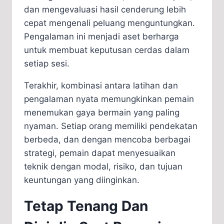
dan mengevaluasi hasil cenderung lebih
cepat mengenali peluang menguntungkan.
Pengalaman ini menjadi aset berharga
untuk membuat keputusan cerdas dalam
setiap sesi.
Terakhir, kombinasi antara latihan dan
pengalaman nyata memungkinkan pemain
menemukan gaya bermain yang paling
nyaman. Setiap orang memiliki pendekatan
berbeda, dan dengan mencoba berbagai
strategi, pemain dapat menyesuaikan
teknik dengan modal, risiko, dan tujuan
keuntungan yang diinginkan.
Tetap Tenang Dan