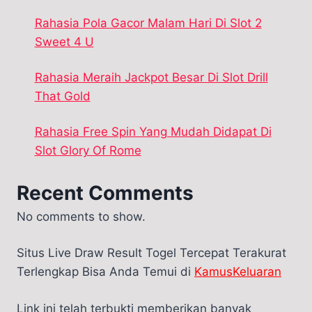
Rahasia Pola Gacor Malam Hari Di Slot 2
Sweet 4 U
Rahasia Meraih Jackpot Besar Di Slot Drill
That Gold
Rahasia Free Spin Yang Mudah Didapat Di
Slot Glory Of Rome
Recent Comments
No comments to show.
Situs Live Draw Result Togel Tercepat Terakurat
Terlengkap Bisa Anda Temui di
KamusKeluaran
Link ini telah terbukti memberikan banyak