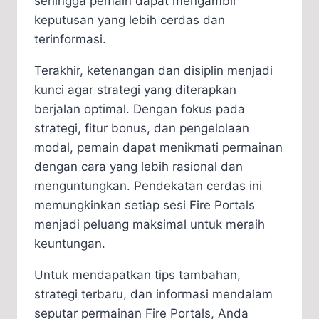
sehingga pemain dapat mengambil
keputusan yang lebih cerdas dan
terinformasi.
Terakhir, ketenangan dan disiplin menjadi
kunci agar strategi yang diterapkan
berjalan optimal. Dengan fokus pada
strategi, fitur bonus, dan pengelolaan
modal, pemain dapat menikmati permainan
dengan cara yang lebih rasional dan
menguntungkan. Pendekatan cerdas ini
memungkinkan setiap sesi Fire Portals
menjadi peluang maksimal untuk meraih
keuntungan.
Untuk mendapatkan tips tambahan,
strategi terbaru, dan informasi mendalam
seputar permainan Fire Portals, Anda