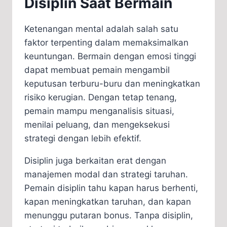
Disiplin Saat Bermain
Ketenangan mental adalah salah satu
faktor terpenting dalam memaksimalkan
keuntungan. Bermain dengan emosi tinggi
dapat membuat pemain mengambil
keputusan terburu-buru dan meningkatkan
risiko kerugian. Dengan tetap tenang,
pemain mampu menganalisis situasi,
menilai peluang, dan mengeksekusi
strategi dengan lebih efektif.
Disiplin juga berkaitan erat dengan
manajemen modal dan strategi taruhan.
Pemain disiplin tahu kapan harus berhenti,
kapan meningkatkan taruhan, dan kapan
menunggu putaran bonus. Tanpa disiplin,