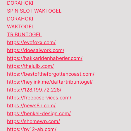
DORAHOKI
SPIN SLOT WAKTOGEL
DORAHOKI
WAKTOGEL
TRIBUNTOGEL
https://evofoxx.com/
https://doesaiwork.com/
https://hakkaridenhaberler.com/
https://thejulix.com/
https://bestoftheforgottencoast.com/
https://heylink.me/daftartribuntogel/
https://128.199.72.228/
https://freepcservices.com/
https://news8h.com/
https://henkel-design.com/
https://shomewp.com/
https://py12-ab.com/