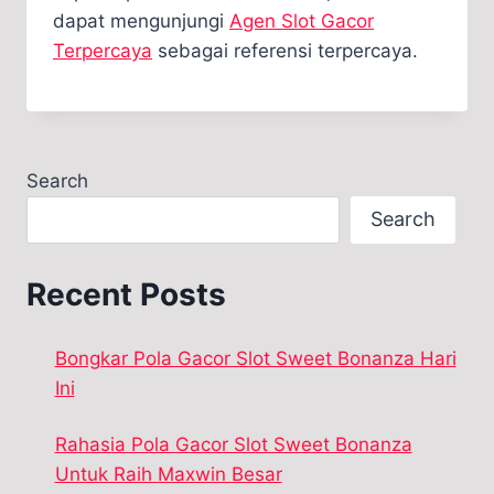
dapat mengunjungi
Agen Slot Gacor
Terpercaya
sebagai referensi terpercaya.
Search
Search
Recent Posts
Bongkar Pola Gacor Slot Sweet Bonanza Hari
Ini
Rahasia Pola Gacor Slot Sweet Bonanza
Untuk Raih Maxwin Besar