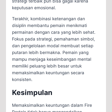
strategi terbaik pun bisa gagal karena
keputusan emosional.
Terakhir, kombinasi ketenangan dan
disiplin membantu pemain menikmati
permainan dengan cara yang lebih sehat.
Fokus pada strategi, pemahaman simbol,
dan pengelolaan modal membuat setiap
putaran lebih bermakna. Pemain yang
mampu menjaga keseimbangan mental
memiliki peluang lebih besar untuk
memaksimalkan keuntungan secara
konsisten.
Kesimpulan
Memaksimalkan keuntungan dalam Fire