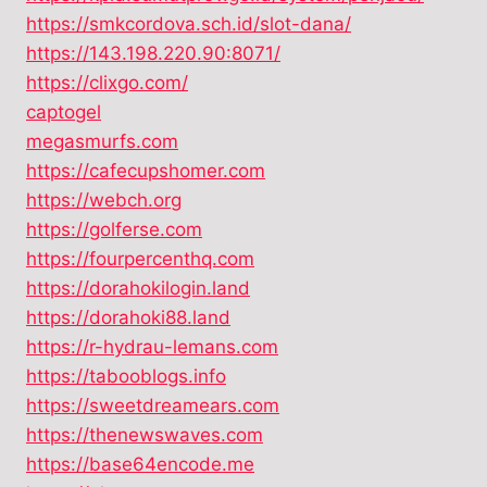
https://smkcordova.sch.id/slot-dana/
https://143.198.220.90:8071/
https://clixgo.com/
captogel
megasmurfs.com
https://cafecupshomer.com
https://webch.org
https://golferse.com
https://fourpercenthq.com
https://dorahokilogin.land
https://dorahoki88.land
https://r-hydrau-lemans.com
https://tabooblogs.info
https://sweetdreamears.com
https://thenewswaves.com
https://base64encode.me