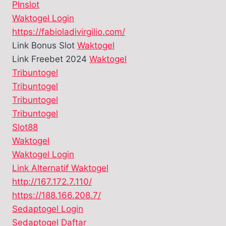
Plnslot
Waktogel Login
https://fabioladivirgilio.com/
Link Bonus Slot
Waktogel
Link Freebet 2024
Waktogel
Tribuntogel
Tribuntogel
Tribuntogel
Tribuntogel
Slot88
Waktogel
Waktogel Login
Link Alternatif Waktogel
http://167.172.7.110/
https://188.166.208.7/
Sedaptogel Login
Sedaptogel Daftar