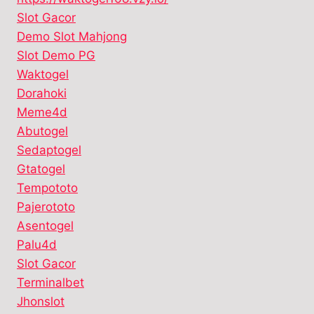
Slot Gacor
Demo Slot Mahjong
Slot Demo PG
Waktogel
Dorahoki
Meme4d
Abutogel
Sedaptogel
Gtatogel
Tempototo
Pajerototo
Asentogel
Palu4d
Slot Gacor
Terminalbet
Jhonslot