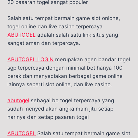
20 pasaran togel sangat populer
Salah satu tempat bermain game slot onlone,
togel online dan live casino terpercaya
ABUTOGEL
adalah salah satu link situs yang
sangat aman dan terpercaya.
ABUTOGEL LOGIN
merupakan agen bandar togel
sgp terpercaya dengan minimal bet hanya 100
perak dan menyediakan berbagai game online
lainnya seperti slot online, dan live casino.
abutogel
sebagai bo togel terpercaya yang
sudah menyediakan angka main jitu setiap
harinya dan setiap pasaran togel
ABUTOGEL
Salah satu tempat bermain game slot