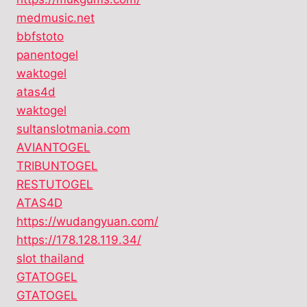
medmusic.net
bbfstoto
panentogel
waktogel
atas4d
waktogel
sultanslotmania.com
AVIANTOGEL
TRIBUNTOGEL
RESTUTOGEL
ATAS4D
https://wudangyuan.com/
https://178.128.119.34/
slot thailand
GTATOGEL
GTATOGEL