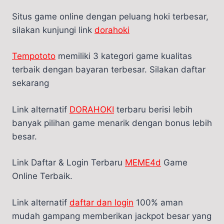
Situs game online dengan peluang hoki terbesar,
silakan kunjungi link
dorahoki
Tempototo
memiliki 3 kategori game kualitas
terbaik dengan bayaran terbesar. Silakan daftar
sekarang
Link alternatif
DORAHOKI
terbaru berisi lebih
banyak pilihan game menarik dengan bonus lebih
besar.
Link Daftar & Login Terbaru
MEME4d
Game
Online Terbaik.
Link alternatif
daftar dan login
100% aman
mudah gampang memberikan jackpot besar yang