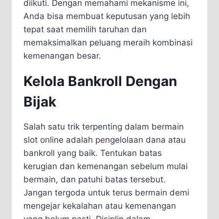
diikuti. Dengan memahami mekanisme ini,
Anda bisa membuat keputusan yang lebih
tepat saat memilih taruhan dan
memaksimalkan peluang meraih kombinasi
kemenangan besar.
Kelola Bankroll Dengan
Bijak
Salah satu trik terpenting dalam bermain
slot online adalah pengelolaan dana atau
bankroll yang baik. Tentukan batas
kerugian dan kemenangan sebelum mulai
bermain, dan patuhi batas tersebut.
Jangan tergoda untuk terus bermain demi
mengejar kekalahan atau kemenangan