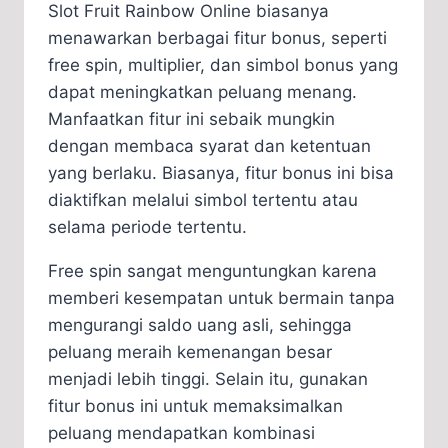
Slot Fruit Rainbow Online biasanya
menawarkan berbagai fitur bonus, seperti
free spin, multiplier, dan simbol bonus yang
dapat meningkatkan peluang menang.
Manfaatkan fitur ini sebaik mungkin
dengan membaca syarat dan ketentuan
yang berlaku. Biasanya, fitur bonus ini bisa
diaktifkan melalui simbol tertentu atau
selama periode tertentu.
Free spin sangat menguntungkan karena
memberi kesempatan untuk bermain tanpa
mengurangi saldo uang asli, sehingga
peluang meraih kemenangan besar
menjadi lebih tinggi. Selain itu, gunakan
fitur bonus ini untuk memaksimalkan
peluang mendapatkan kombinasi