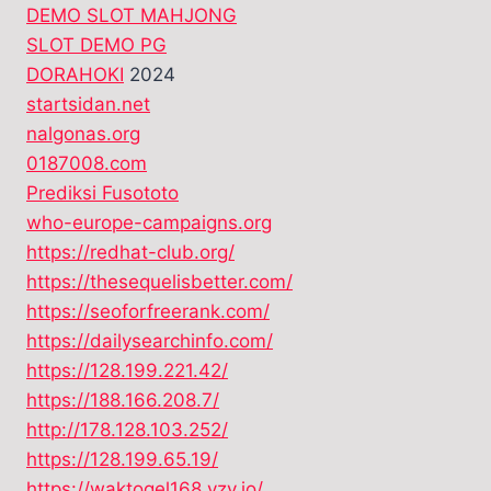
DEMO SLOT MAHJONG
SLOT DEMO PG
DORAHOKI
2024
startsidan.net
nalgonas.org
0187008.com
Prediksi Fusototo
who-europe-campaigns.org
https://redhat-club.org/
https://thesequelisbetter.com/
https://seoforfreerank.com/
https://dailysearchinfo.com/
https://128.199.221.42/
https://188.166.208.7/
http://178.128.103.252/
https://128.199.65.19/
https://waktogel168.vzy.io/