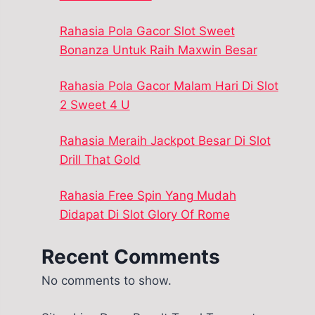
Rahasia Pola Gacor Slot Sweet
Bonanza Untuk Raih Maxwin Besar
Rahasia Pola Gacor Malam Hari Di Slot
2 Sweet 4 U
Rahasia Meraih Jackpot Besar Di Slot
Drill That Gold
Rahasia Free Spin Yang Mudah
Didapat Di Slot Glory Of Rome
Recent Comments
No comments to show.