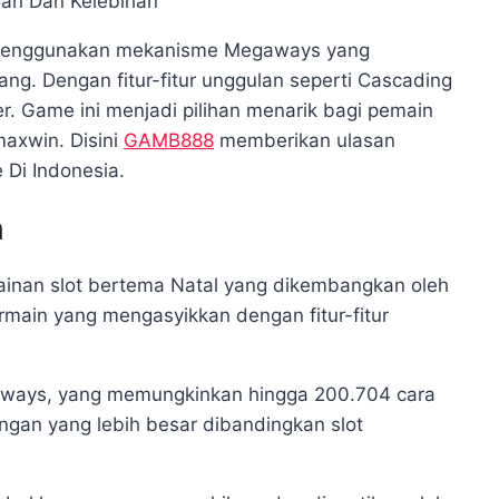
ni menggunakan mekanisme Megaways yang
g. Dengan fitur-fitur unggulan seperti Cascading
er. Game ini menjadi pilihan menarik bagi pemain
maxwin. Disini
GAMB888
memberikan ulasan
 Di Indonesia.
n
inan slot bertema Natal yang dikembangkan oleh
main yang mengasyikkan dengan fitur-fitur
aways, yang memungkinkan hingga 200.704 cara
an yang lebih besar dibandingkan slot