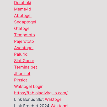
Dorahoki
Meme4d
Abutogel
Sedaptogel
Gtatogel
Tempototo
Pajerototo
Asentogel
Palu4d
Slot Gacor
Terminalbet
Jhonslot
Plnslot
Waktogel Login
https://fabioladivirgilio.com/
Link Bonus Slot
Waktogel
Link Freebet 2024
Waktogel