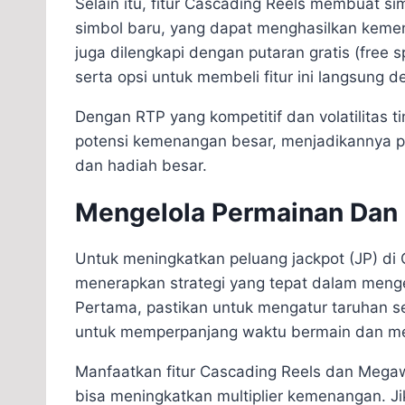
Selain itu, fitur Cascading Reels membuat 
simbol baru, yang dapat menghasilkan keme
juga dilengkapi dengan putaran gratis (free s
serta opsi untuk membeli fitur ini langsung 
Dengan RTP yang kompetitif dan volatilitas
potensi kemenangan besar, menjadikannya pi
dan hadiah besar.
Mengelola Permainan Dan 
Untuk meningkatkan peluang jackpot (JP) di
menerapkan strategi yang tepat dalam men
Pertama, pastikan untuk mengatur taruhan sec
untuk memperpanjang waktu bermain dan men
Manfaatkan fitur Cascading Reels dan Meg
bisa meningkatkan multiplier kemenangan. Jik