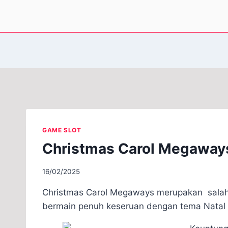
Skip
to
content
GAME SLOT
Christmas Carol Megaway
16/02/2025
Christmas Carol Megaways merupakan salah
bermain penuh keseruan dengan tema Natal 