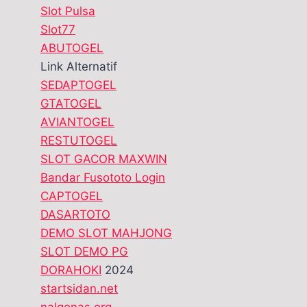
Slot Pulsa
Slot77
ABUTOGEL
Link Alternatif
SEDAPTOGEL
GTATOGEL
AVIANTOGEL
RESTUTOGEL
SLOT GACOR MAXWIN
Bandar Fusototo Login
CAPTOGEL
DASARTOTO
DEMO SLOT MAHJONG
SLOT DEMO PG
DORAHOKI
2024
startsidan.net