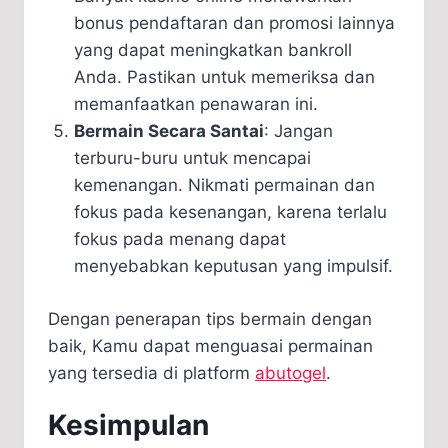
bonus pendaftaran dan promosi lainnya
yang dapat meningkatkan bankroll
Anda. Pastikan untuk memeriksa dan
memanfaatkan penawaran ini.
Bermain Secara Santai
: Jangan
terburu-buru untuk mencapai
kemenangan. Nikmati permainan dan
fokus pada kesenangan, karena terlalu
fokus pada menang dapat
menyebabkan keputusan yang impulsif.
Dengan penerapan tips bermain dengan
baik, Kamu dapat menguasai permainan
yang tersedia di platform
abutogel
.
Kesimpulan