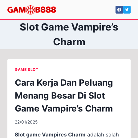
Skip
to
content
Slot Game Vampire’s
Charm
GAME SLOT
Cara Kerja Dan Peluang
Menang Besar Di Slot
Game Vampire’s Charm
22/01/2025
Slot game Vampires Charm
adalah salah