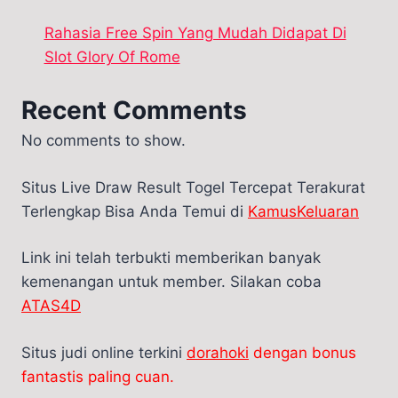
Rahasia Free Spin Yang Mudah Didapat Di
Slot Glory Of Rome
Recent Comments
No comments to show.
Situs Live Draw Result Togel Tercepat Terakurat
Terlengkap Bisa Anda Temui di
KamusKeluaran
Link ini telah terbukti memberikan banyak
kemenangan untuk member. Silakan coba
ATAS4D
Situs judi online terkini
dorahoki
dengan bonus
fantastis paling cuan.