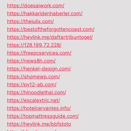
https://doesaiwork.com/
https://hakkaridenhaberler.com/
https://thejulix.com/
https://bestoftheforgottencoast.com/
https://heylink.me/daftartribuntogel/
https://128.199.72.228/
https://freepcservices.com/
https://news8h.com/
https://henkel-design.com/
https://shomewp.com/
https://py12-ab.com/
https://hinoodlethai.com/
https://escalextric.net/
https://hotelcervantes.info/
https://topmattressguide.com/
https://heylink.me/bbfstoto