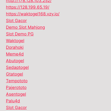
http://178.128.103.252/
https://128.199.65.19/
https://waktogel168.vzy.io/
Slot Gacor
Demo Slot Mahjong
Slot Demo PG
Waktogel
Dorahoki
Meme4d
Abutogel
Sedaptogel
Gtatogel
Tempototo
Pajerototo
Asentogel
Palu4d
Slot Gacor