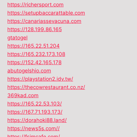
https://richersport.com
https://setupbaccarattable.com
https://canariassevacuna.com
https://128.199.86.165
gtatogel
https://165.22.51.204
https://165.232.173.108
https://152.42.165.178
abutogelshio.com
https://playstation2.idv.tw/
https://thecowrestaurant.co.nz/
369kad.com
https://165.22.53.103/
https://167.71.193.173/
https://dorahoki88.land/
https://news5s.com//
https://fsimcafe.com/