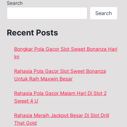
Search
Search
Recent Posts
Bongkar Pola Gacor Slot Sweet Bonanza Hari
Ini
Rahasia Pola Gacor Slot Sweet Bonanza
Untuk Raih Maxwin Besar
Rahasia Pola Gacor Malam Hari Di Slot 2
Sweet 4 U
Rahasia Meraih Jackpot Besar Di Slot Drill
That Gold