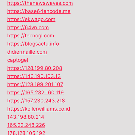
https://thenewswaves.com
https://base64encode.me
https://ekwago.com
https://64vn.com
https://tecnogl.com
https://blogsactu.info
didiermaille.com
captogel
https://128.199.80.208
https://146.190.103.13
https://128.199.201.107
https://165.232.160.119
https://157.230.243.218
https://kellerwilliams.co.id
143.198.80.214
165.22.248.226
178.128.105.192