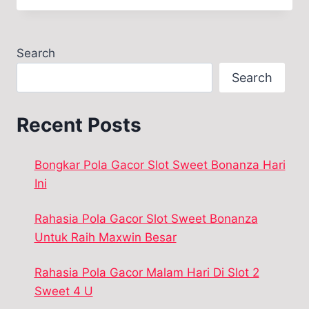
Search
Search
Recent Posts
Bongkar Pola Gacor Slot Sweet Bonanza Hari
Ini
Rahasia Pola Gacor Slot Sweet Bonanza
Untuk Raih Maxwin Besar
Rahasia Pola Gacor Malam Hari Di Slot 2
Sweet 4 U