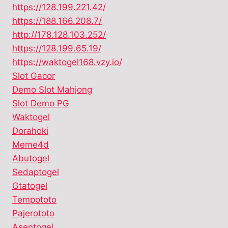
https://128.199.221.42/
https://188.166.208.7/
http://178.128.103.252/
https://128.199.65.19/
https://waktogel168.vzy.io/
Slot Gacor
Demo Slot Mahjong
Slot Demo PG
Waktogel
Dorahoki
Meme4d
Abutogel
Sedaptogel
Gtatogel
Tempototo
Pajerototo
Asentogel