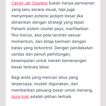
Candy Jar Clusters
bukan hanya permainan
yang seru secara visual, tapi juga
menyimpan potensi jackpot besar jika
dimainkan dengan strategi yang tepat.
Pahami sistem cluster pays, manfaatkan
fitur bonus, atur pola taruhan sesuai
momentum, dan tetap bermain dengan
batas yang terkontrol. Dengan pendekatan
cerdas dan penuh perhitungan,
kesempatan untuk meraih kemenangan
besar terbuka lebar.
Bagi anda yang mencari situs yang
terpercaya, mudah digunakan, dan
memberikan peluang besar untuk menang,
dora hoki
adalah pilihan terbaik.