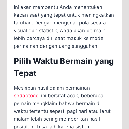
Ini akan membantu Anda menentukan
kapan saat yang tepat untuk meningkatkan
taruhan. Dengan mengenali pola secara
visual dan statistik, Anda akan bermain
lebih percaya diri saat masuk ke mode
permainan dengan uang sungguhan.
Pilih Waktu Bermain yang
Tepat
Meskipun hasil dalam permainan
sedaptogel
ini bersifat acak, beberapa
pemain mengklaim bahwa bermain di
waktu tertentu seperti pagi hari atau larut
malam lebih sering memberikan hasil
positif. Ini bisa jadi karena sistem