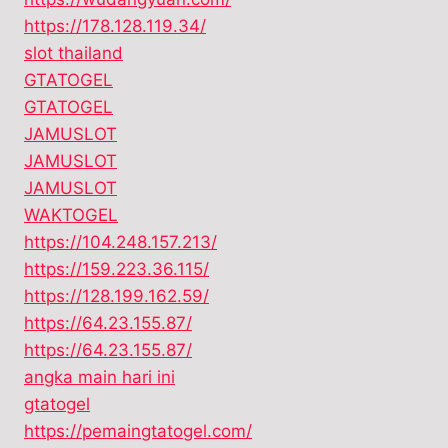
https://178.128.119.34/
slot thailand
GTATOGEL
GTATOGEL
JAMUSLOT
JAMUSLOT
JAMUSLOT
WAKTOGEL
https://104.248.157.213/
https://159.223.36.115/
https://128.199.162.59/
https://64.23.155.87/
https://64.23.155.87/
angka main hari ini
gtatogel
https://pemaingtatogel.com/