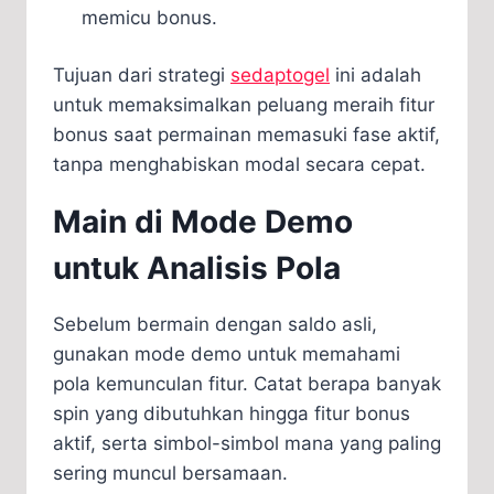
memicu bonus.
Tujuan dari strategi
sedaptogel
ini adalah
untuk memaksimalkan peluang meraih fitur
bonus saat permainan memasuki fase aktif,
tanpa menghabiskan modal secara cepat.
Main di Mode Demo
untuk Analisis Pola
Sebelum bermain dengan saldo asli,
gunakan mode demo untuk memahami
pola kemunculan fitur. Catat berapa banyak
spin yang dibutuhkan hingga fitur bonus
aktif, serta simbol-simbol mana yang paling
sering muncul bersamaan.