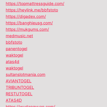
https://topmattressguide.com/
https://heylink.me/bbfstoto
https://digadex.com/
https://banghieusg.com/
https://mukgums.com/
medmusic.net
bbfstoto
panentogel
waktogel
atas4d
waktogel
sultanslotmania.com
AVIANTOGEL
TRIBUNTOGEL
RESTUTOGEL
ATAS4D
https://wudangyuan.com/