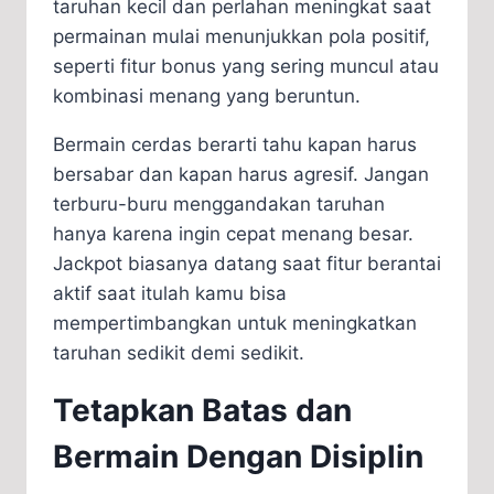
taruhan kecil dan perlahan meningkat saat
permainan mulai menunjukkan pola positif,
seperti fitur bonus yang sering muncul atau
kombinasi menang yang beruntun.
Bermain cerdas berarti tahu kapan harus
bersabar dan kapan harus agresif. Jangan
terburu-buru menggandakan taruhan
hanya karena ingin cepat menang besar.
Jackpot biasanya datang saat fitur berantai
aktif saat itulah kamu bisa
mempertimbangkan untuk meningkatkan
taruhan sedikit demi sedikit.
Tetapkan Batas dan
Bermain Dengan Disiplin