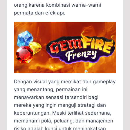
orang karena kombinasi warna-warni
permata dan efek api.
Dengan visual yang memikat dan gameplay
yang menantang, permainan ini
menawarkan sensasi tersendiri bagi
mereka yang ingin menguji strategi dan
keberuntungan. Meski terlihat sederhana,
memahami pola, peluang, dan manajemen
risiko adalah kunci untuk meningkatkan