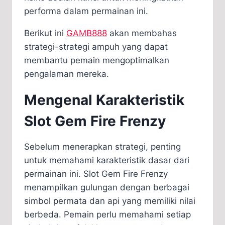
performa dalam permainan ini.
Berikut ini
GAMB888
akan membahas
strategi-strategi ampuh yang dapat
membantu pemain mengoptimalkan
pengalaman mereka.
Mengenal Karakteristik
Slot Gem Fire Frenzy
Sebelum menerapkan strategi, penting
untuk memahami karakteristik dasar dari
permainan ini. Slot Gem Fire Frenzy
menampilkan gulungan dengan berbagai
simbol permata dan api yang memiliki nilai
berbeda. Pemain perlu memahami setiap