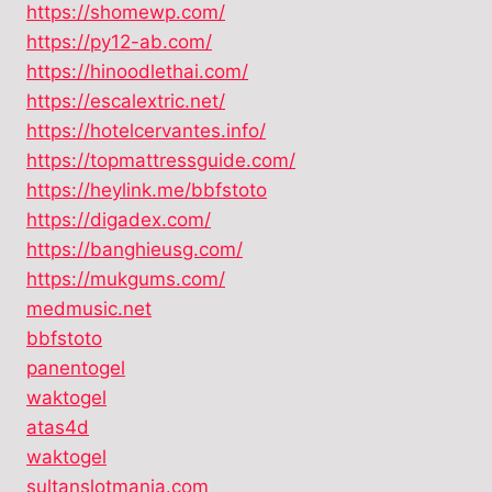
https://shomewp.com/
https://py12-ab.com/
https://hinoodlethai.com/
https://escalextric.net/
https://hotelcervantes.info/
https://topmattressguide.com/
https://heylink.me/bbfstoto
https://digadex.com/
https://banghieusg.com/
https://mukgums.com/
medmusic.net
bbfstoto
panentogel
waktogel
atas4d
waktogel
sultanslotmania.com