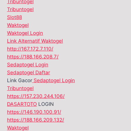
Tribuntogel
Tribuntogel
Slot88
Waktogel
Waktogel Login
Link Alternatif Waktogel
http://167.172.7.110/
https://188.166.208.7/
Sedaptogel Login
Sedaptogel Daftar
Link Gacor
Sedaptogel Login
Tribuntogel
https://157.230.244.106/
DASARTOTO
LOGIN
https://146.190.100.91/
https://188.166.209.132/
Waktogel