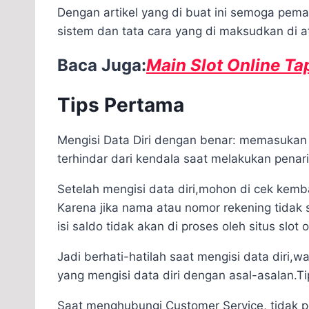
Dengan artikel yang di buat ini semoga pema
sistem dan tata cara yang di maksudkan di a
Baca Juga:
Main Slot Online Tap
Tips Pertama
Mengisi Data Diri dengan benar: memasukan
terhindar dari kendala saat melakukan penari
Setelah mengisi data diri,mohon di cek kemba
Karena jika nama atau nomor rekening tidak 
isi saldo tidak akan di proses oleh situs slot 
Jadi berhati-hatilah saat mengisi data diri,w
yang mengisi data diri dengan asal-asalan.Ti
Saat menghubungi Customer Service, tidak pe