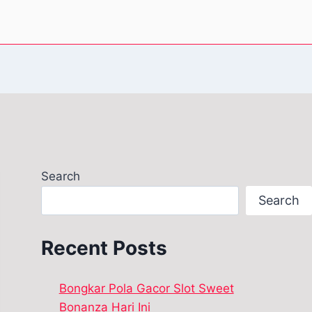
Search
Search
Recent Posts
Bongkar Pola Gacor Slot Sweet
Bonanza Hari Ini