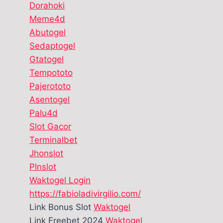
Dorahoki
Meme4d
Abutogel
Sedaptogel
Gtatogel
Tempototo
Pajerototo
Asentogel
Palu4d
Slot Gacor
Terminalbet
Jhonslot
Plnslot
Waktogel Login
https://fabioladivirgilio.com/
Link Bonus Slot
Waktogel
Link Freebet 2024
Waktogel