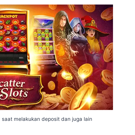
 saat melakukan deposit dan juga lain