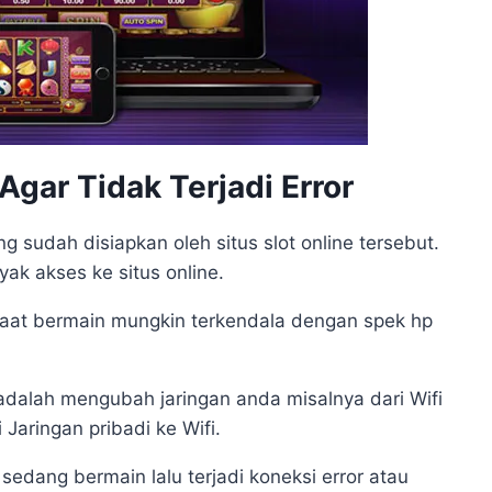
Agar Tidak Terjadi Error
g sudah disiapkan oleh situs slot online tersebut.
ak akses ke situs online.
saat bermain mungkin terkendala dengan spek hp
adalah mengubah jaringan anda misalnya dari Wifi
 Jaringan pribadi ke Wifi.
sedang bermain lalu terjadi koneksi error atau