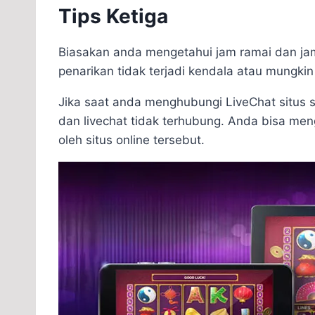
Tips Ketiga
Biasakan anda mengetahui jam ramai dan jam 
penarikan tidak terjadi kendala atau mungk
Jika saat anda menghubungi LiveChat situs s
dan livechat tidak terhubung. Anda bisa me
oleh situs online tersebut.