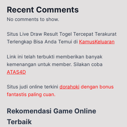
Recent Comments
No comments to show.
Situs Live Draw Result Togel Tercepat Terakurat
Terlengkap Bisa Anda Temui di
KamusKeluaran
Link ini telah terbukti memberikan banyak
kemenangan untuk member. Silakan coba
ATAS4D
Situs judi online terkini
dorahoki
dengan bonus
fantastis paling cuan.
Rekomendasi Game Online
Terbaik