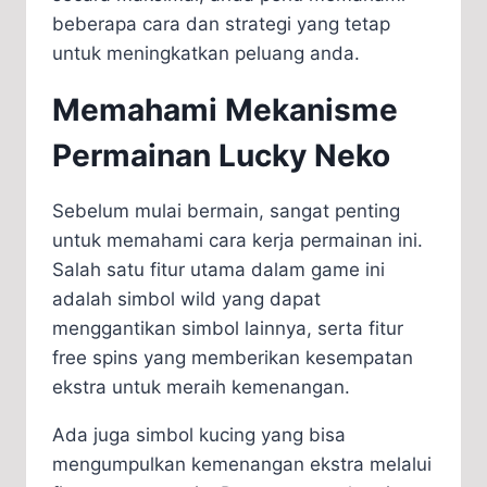
beberapa cara dan strategi yang tetap
untuk meningkatkan peluang anda.
Memahami Mekanisme
Permainan Lucky Neko
Sebelum mulai bermain, sangat penting
untuk memahami cara kerja permainan ini.
Salah satu fitur utama dalam game ini
adalah simbol wild yang dapat
menggantikan simbol lainnya, serta fitur
free spins yang memberikan kesempatan
ekstra untuk meraih kemenangan.
Ada juga simbol kucing yang bisa
mengumpulkan kemenangan ekstra melalui