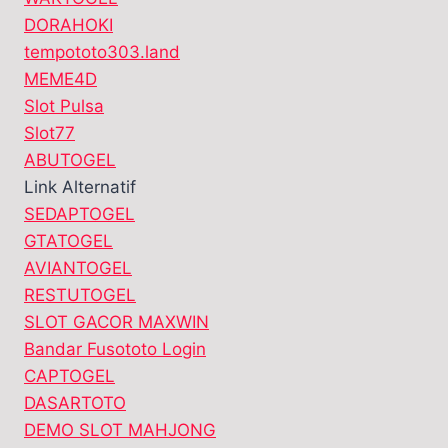
DORAHOKI
tempototo303.land
MEME4D
Slot Pulsa
Slot77
ABUTOGEL
Link Alternatif
SEDAPTOGEL
GTATOGEL
AVIANTOGEL
RESTUTOGEL
SLOT GACOR MAXWIN
Bandar Fusototo Login
CAPTOGEL
DASARTOTO
DEMO SLOT MAHJONG