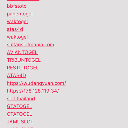
bbfstoto
panentogel
waktogel
atas4d
waktogel
sultanslotmania.com
AVIANTOGEL
TRIBUNTOGEL
RESTUTOGEL
ATAS4D
https://wudangyuan.com/
https://178.128.119.34/
slot thailand
GTATOGEL
GTATOGEL
JAMUSLOT