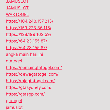
JAMUSLOT
JAMUSLOT
WAKTOGEL
https://104.248.157.213/
https://159.223.36.115/
https://128.199.162.59/
https://64.23.155.87/
https://64.23.155.87/
angka main hari ini
gtatogel
https://pemaingtatogel.com/
https://dewagtatogel.com/
https://rajagtatogel.com/
https://gtasydney.com/
https://gtasgp.com/
gtatogel
jamuslot