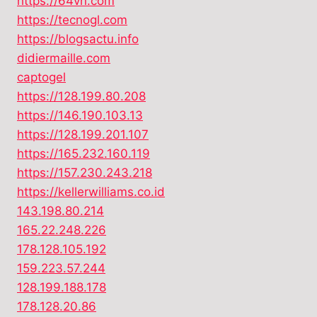
https://64vn.com
https://tecnogl.com
https://blogsactu.info
didiermaille.com
captogel
https://128.199.80.208
https://146.190.103.13
https://128.199.201.107
https://165.232.160.119
https://157.230.243.218
https://kellerwilliams.co.id
143.198.80.214
165.22.248.226
178.128.105.192
159.223.57.244
128.199.188.178
178.128.20.86