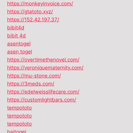
https://monkeyinvoice.com/
https://gtatoto.xyz/
https://152.42.197.37/
bibit4d
bibit 4d
asentogel
asen togel
https://overtimethenovel.com/
https://veroniquematernity.com/
https://mu-stone.com/
https://3meds.com/
https://edelweisslifecare.com/
https://customlightbars.com/
tempototo
tempototo
tempototo
haitogel