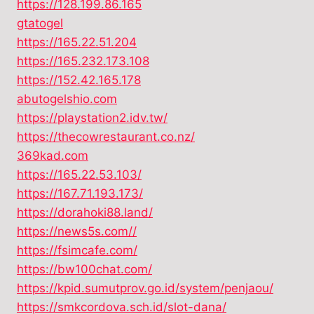
https://128.199.86.165
gtatogel
https://165.22.51.204
https://165.232.173.108
https://152.42.165.178
abutogelshio.com
https://playstation2.idv.tw/
https://thecowrestaurant.co.nz/
369kad.com
https://165.22.53.103/
https://167.71.193.173/
https://dorahoki88.land/
https://news5s.com//
https://fsimcafe.com/
https://bw100chat.com/
https://kpid.sumutprov.go.id/system/penjaou/
https://smkcordova.sch.id/slot-dana/