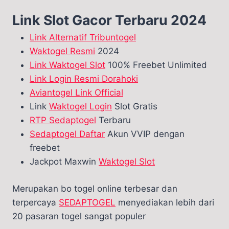
Link Slot Gacor Terbaru 2024
Link Alternatif Tribuntogel
Waktogel Resmi
2024
Link Waktogel Slot
100% Freebet Unlimited
Link Login Resmi Dorahoki
Aviantogel Link Official
Link
Waktogel Login
Slot Gratis
RTP Sedaptogel
Terbaru
Sedaptogel Daftar
Akun VVIP dengan
freebet
Jackpot Maxwin
Waktogel Slot
Merupakan bo togel online terbesar dan
terpercaya
SEDAPTOGEL
menyediakan lebih dari
20 pasaran togel sangat populer