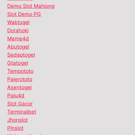
Demo Slot Mahjong
Slot Demo PG
Waktogel
Dorahoki
Meme4d
Abutogel
Sedaptogel
Gtatogel
Tempototo
Pajerototo
Asentogel
Palu4d
Slot Gacor
Terminalbet
Jhonslot
Plnslot