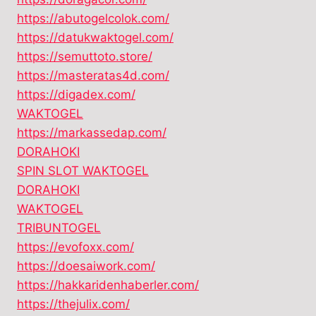
https://abutogelcolok.com/
https://datukwaktogel.com/
https://semuttoto.store/
https://masteratas4d.com/
https://digadex.com/
WAKTOGEL
https://markassedap.com/
DORAHOKI
SPIN SLOT WAKTOGEL
DORAHOKI
WAKTOGEL
TRIBUNTOGEL
https://evofoxx.com/
https://doesaiwork.com/
https://hakkaridenhaberler.com/
https://thejulix.com/