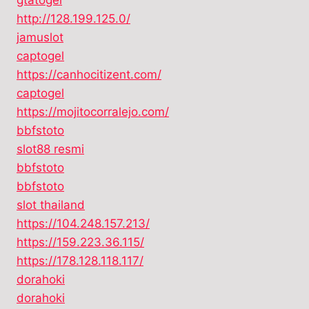
http://128.199.125.0/
jamuslot
captogel
https://canhocitizent.com/
captogel
https://mojitocorralejo.com/
bbfstoto
slot88 resmi
bbfstoto
bbfstoto
slot thailand
https://104.248.157.213/
https://159.223.36.115/
https://178.128.118.117/
dorahoki
dorahoki