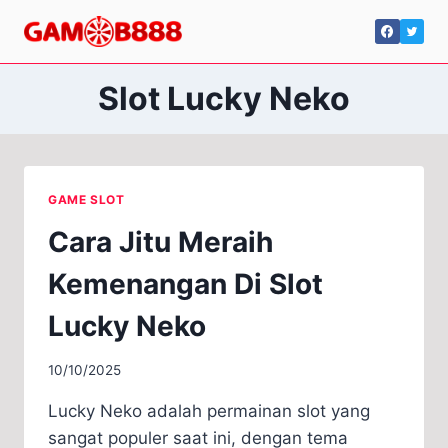
Skip
to
content
Slot Lucky Neko
GAME SLOT
Cara Jitu Meraih
Kemenangan Di Slot
Lucky Neko
10/10/2025
Lucky Neko adalah permainan slot yang
sangat populer saat ini, dengan tema