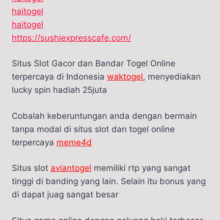
haitogel
haitogel
https://sushiexpresscafe.com/
Situs Slot Gacor dan Bandar Togel Online
terpercaya di Indonesia
waktogel
, menyediakan
lucky spin hadiah 25juta
Cobalah keberuntungan anda dengan bermain
tanpa modal di situs slot dan togel online
terpercaya
meme4d
Situs slot
aviantogel
memiliki rtp yang sangat
tinggi di banding yang lain. Selain itu bonus yang
di dapat juag sangat besar