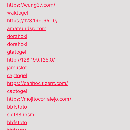
https://wung37.com/
waktogel
https://128.199.65.19/
amateurdsp.com
dorahoki
dorahoki
gtatogel
http://128.199.125.0/
jamuslot
captogel
https://canhocitizent.com/
captogel
https://mojitocorralejo.com/
bbfstoto
slot88 resmi
bbfstoto