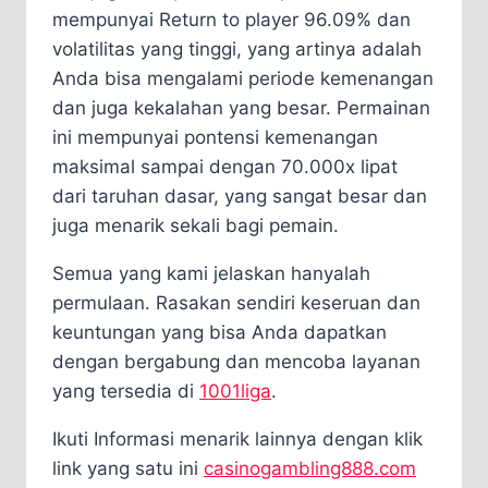
mempunyai Return to player 96.09% dan
volatilitas yang tinggi, yang artinya adalah
Anda bisa mengalami periode kemenangan
dan juga kekalahan yang besar. Permainan
ini mempunyai pontensi kemenangan
maksimal sampai dengan 70.000x lipat
dari taruhan dasar, yang sangat besar dan
juga menarik sekali bagi pemain.
Semua yang kami jelaskan hanyalah
permulaan. Rasakan sendiri keseruan dan
keuntungan yang bisa Anda dapatkan
dengan bergabung dan mencoba layanan
yang tersedia di
1001liga
.
Ikuti Informasi menarik lainnya dengan klik
link yang satu ini
casinogambling888.com