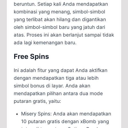
beruntun. Setiap kali Anda mendapatkan
kombinasi yang menang, simbol-simbol
yang terlibat akan hilang dan digantikan
oleh simbol-simbol baru yang jatuh dari
atas. Proses ini akan berlanjut sampai tidak
ada lagi kemenangan baru.
Free Spins
Ini adalah fitur yang dapat Anda aktifkan
dengan mendapatkan tiga atau lebih
simbol bonus di layar. Anda akan
mendapatkan pilihan antara dua mode
putaran gratis, yaitu:
Misery Spins: Anda akan mendapatkan
10 putaran gratis dengan xBomb yang