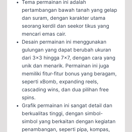
Tema permainan ini adalah
pertambangan bawah tanah yang gelap
dan suram, dengan karakter utama
seorang kerdil dan seekor tikus yang
mencari emas cair.
Desain permainan ini menggunakan
gulungan yang dapat berubah ukuran
dari 3×3 hingga 7×7, dengan cara yang
unik dan menarik. Permainan ini juga
memiliki fitur-fitur bonus yang beragam,
seperti xBomb, expanding reels,
cascading wins, dan dua pilihan free
spins.
Grafik permainan ini sangat detail dan
berkualitas tinggi, dengan simbol-
simbol yang berkaitan dengan kegiatan
penambangan, seperti pipa, kompas,