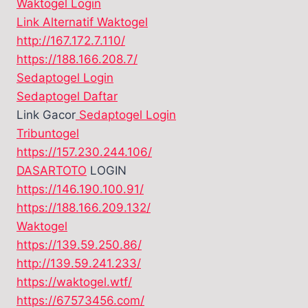
Waktogel Login
Link Alternatif Waktogel
http://167.172.7.110/
https://188.166.208.7/
Sedaptogel Login
Sedaptogel Daftar
Link Gacor
Sedaptogel Login
Tribuntogel
https://157.230.244.106/
DASARTOTO
LOGIN
https://146.190.100.91/
https://188.166.209.132/
Waktogel
https://139.59.250.86/
http://139.59.241.233/
https://waktogel.wtf/
https://67573456.com/