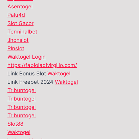
Asentogel
Palu4d
Slot Gacor
Terminalbet
Jhonslot
Plnslot
Waktogel Login
https://fabioladivirgilio.com/
Link Bonus Slot
Waktogel
Link Freebet 2024
Waktogel
Tribuntogel
Tribuntogel
Tribuntogel
Tribuntogel
Slot88
Waktogel