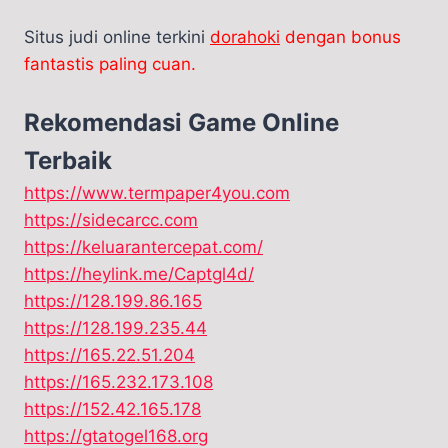
Situs judi online terkini
dorahoki
dengan bonus
fantastis paling cuan.
Rekomendasi Game Online
Terbaik
https://www.termpaper4you.com
https://sidecarcc.com
https://keluarantercepat.com/
https://heylink.me/Captgl4d/
https://128.199.86.165
https://128.199.235.44
https://165.22.51.204
https://165.232.173.108
https://152.42.165.178
https://gtatogel168.org