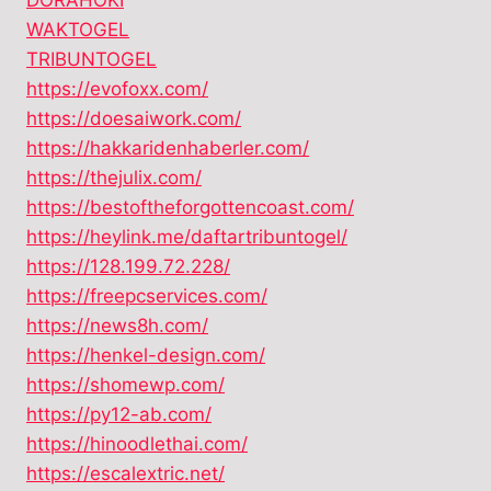
WAKTOGEL
TRIBUNTOGEL
https://evofoxx.com/
https://doesaiwork.com/
https://hakkaridenhaberler.com/
https://thejulix.com/
https://bestoftheforgottencoast.com/
https://heylink.me/daftartribuntogel/
https://128.199.72.228/
https://freepcservices.com/
https://news8h.com/
https://henkel-design.com/
https://shomewp.com/
https://py12-ab.com/
https://hinoodlethai.com/
https://escalextric.net/