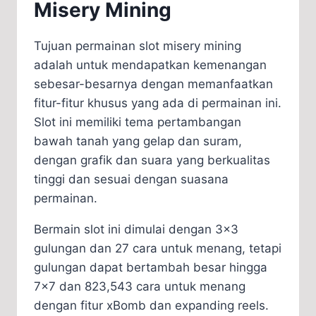
Misery Mining
Tujuan permainan slot misery mining
adalah untuk mendapatkan kemenangan
sebesar-besarnya dengan memanfaatkan
fitur-fitur khusus yang ada di permainan ini.
Slot ini memiliki tema pertambangan
bawah tanah yang gelap dan suram,
dengan grafik dan suara yang berkualitas
tinggi dan sesuai dengan suasana
permainan.
Bermain slot ini dimulai dengan 3×3
gulungan dan 27 cara untuk menang, tetapi
gulungan dapat bertambah besar hingga
7×7 dan 823,543 cara untuk menang
dengan fitur xBomb dan expanding reels.