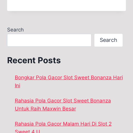
Search
Search
Recent Posts
Bongkar Pola Gacor Slot Sweet Bonanza Hari
Ini
Rahasia Pola Gacor Slot Sweet Bonanza
Untuk Raih Maxwin Besar
Rahasia Pola Gacor Malam Hari Di Slot 2
Sweet 4 U