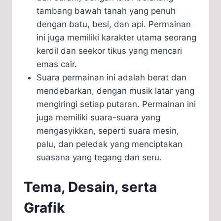
tambang bawah tanah yang penuh
dengan batu, besi, dan api. Permainan
ini juga memiliki karakter utama seorang
kerdil dan seekor tikus yang mencari
emas cair.
Suara permainan ini adalah berat dan
mendebarkan, dengan musik latar yang
mengiringi setiap putaran. Permainan ini
juga memiliki suara-suara yang
mengasyikkan, seperti suara mesin,
palu, dan peledak yang menciptakan
suasana yang tegang dan seru.
Tema, Desain, serta
Grafik