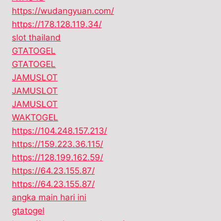
https://wudangyuan.com/
https://178.128.119.34/
slot thailand
GTATOGEL
GTATOGEL
JAMUSLOT
JAMUSLOT
JAMUSLOT
WAKTOGEL
https://104.248.157.213/
https://159.223.36.115/
https://128.199.162.59/
https://64.23.155.87/
https://64.23.155.87/
angka main hari ini
gtatogel