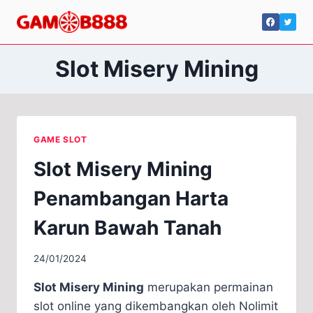
Skip
to
content
Slot Misery Mining
GAME SLOT
Slot Misery Mining
Penambangan Harta
Karun Bawah Tanah
24/01/2024
Slot Misery Mining
merupakan permainan
slot online yang dikembangkan oleh Nolimit