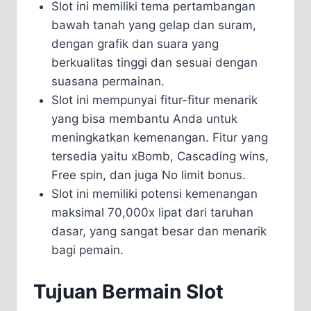
Slot ini memiliki tema pertambangan
bawah tanah yang gelap dan suram,
dengan grafik dan suara yang
berkualitas tinggi dan sesuai dengan
suasana permainan.
Slot ini mempunyai fitur-fitur menarik
yang bisa membantu Anda untuk
meningkatkan kemenangan. Fitur yang
tersedia yaitu xBomb, Cascading wins,
Free spin, dan juga No limit bonus.
Slot ini memiliki potensi kemenangan
maksimal 70,000x lipat dari taruhan
dasar, yang sangat besar dan menarik
bagi pemain.
Tujuan Bermain Slot