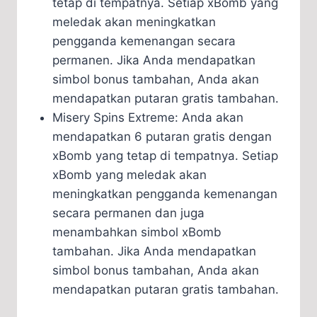
tetap di tempatnya. Setiap xBomb yang
meledak akan meningkatkan
pengganda kemenangan secara
permanen. Jika Anda mendapatkan
simbol bonus tambahan, Anda akan
mendapatkan putaran gratis tambahan.
Misery Spins Extreme: Anda akan
mendapatkan 6 putaran gratis dengan
xBomb yang tetap di tempatnya. Setiap
xBomb yang meledak akan
meningkatkan pengganda kemenangan
secara permanen dan juga
menambahkan simbol xBomb
tambahan. Jika Anda mendapatkan
simbol bonus tambahan, Anda akan
mendapatkan putaran gratis tambahan.