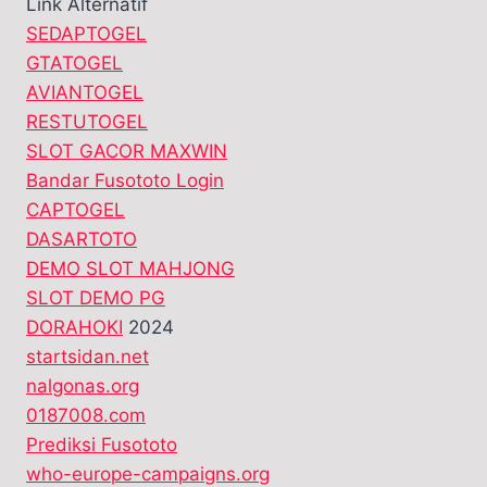
Link Alternatif
SEDAPTOGEL
GTATOGEL
AVIANTOGEL
RESTUTOGEL
SLOT GACOR MAXWIN
Bandar Fusototo Login
CAPTOGEL
DASARTOTO
DEMO SLOT MAHJONG
SLOT DEMO PG
DORAHOKI
2024
startsidan.net
nalgonas.org
0187008.com
Prediksi Fusototo
who-europe-campaigns.org