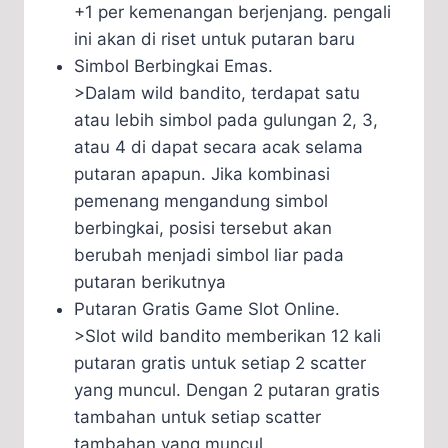
+1 per kemenangan berjenjang. pengali
ini akan di riset untuk putaran baru
Simbol Berbingkai Emas.
>Dalam wild bandito, terdapat satu
atau lebih simbol pada gulungan 2, 3,
atau 4 di dapat secara acak selama
putaran apapun. Jika kombinasi
pemenang mengandung simbol
berbingkai, posisi tersebut akan
berubah menjadi simbol liar pada
putaran berikutnya
Putaran Gratis Game Slot Online.
>Slot wild bandito memberikan 12 kali
putaran gratis untuk setiap 2 scatter
yang muncul. Dengan 2 putaran gratis
tambahan untuk setiap scatter
tambahan yang muncul.