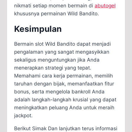
nikmati setiap momen bermain di
abutogel
khususnya permainan
Wild Bandito.
Kesimpulan
Bermain slot Wild Bandito dapat menjadi
pengalaman yang sangat mengasyikkan
sekaligus menguntungkan jika Anda
menerapkan strategi yang tepat. ​
Memahami cara kerja permainan, memilih
taruhan dengan bijak, memanfaatkan fitur
bonus, serta mengelola bankroll Anda
adalah langkah-langkah krusial yang dapat
meningkatkan peluang Anda untuk meraih
jackpot.​
Berikut Simak Dan lanjutkan terus informasi