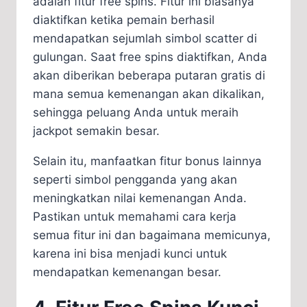
adalah fitur free spins. Fitur ini biasanya
diaktifkan ketika pemain berhasil
mendapatkan sejumlah simbol scatter di
gulungan. Saat free spins diaktifkan, Anda
akan diberikan beberapa putaran gratis di
mana semua kemenangan akan dikalikan,
sehingga peluang Anda untuk meraih
jackpot semakin besar.
Selain itu, manfaatkan fitur bonus lainnya
seperti simbol pengganda yang akan
meningkatkan nilai kemenangan Anda.
Pastikan untuk memahami cara kerja
semua fitur ini dan bagaimana memicunya,
karena ini bisa menjadi kunci untuk
mendapatkan kemenangan besar.