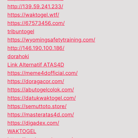
http://139.59.241.233/
https://waktogel.wtf/
https://67573456.com/
tribuntogel
https://wyomingsafetytraining.com/
http://146.190.100.186/
dorahoki
Link Alternatif ATAS4D
https://meme4dofficial.com/
https://doragacor.com/
https://abutogelcolok.com/
https://datukwaktogel.com/
https://semuttoto.store/
https://masteratas4d.com/
https://digadex.com/
WAKTOGEL