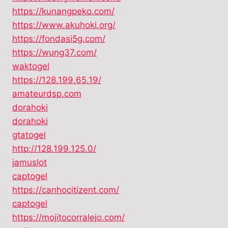
https://kunangpeko.com/
https://www.akuhoki.org/
https://fondasi5g.com/
https://wung37.com/
waktogel
https://128.199.65.19/
amateurdsp.com
dorahoki
dorahoki
gtatogel
http://128.199.125.0/
jamuslot
captogel
https://canhocitizent.com/
captogel
https://mojitocorralejo.com/