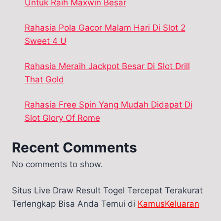
Untuk Raih Maxwin Besar
Rahasia Pola Gacor Malam Hari Di Slot 2
Sweet 4 U
Rahasia Meraih Jackpot Besar Di Slot Drill
That Gold
Rahasia Free Spin Yang Mudah Didapat Di
Slot Glory Of Rome
Recent Comments
No comments to show.
Situs Live Draw Result Togel Tercepat Terakurat
Terlengkap Bisa Anda Temui di
KamusKeluaran