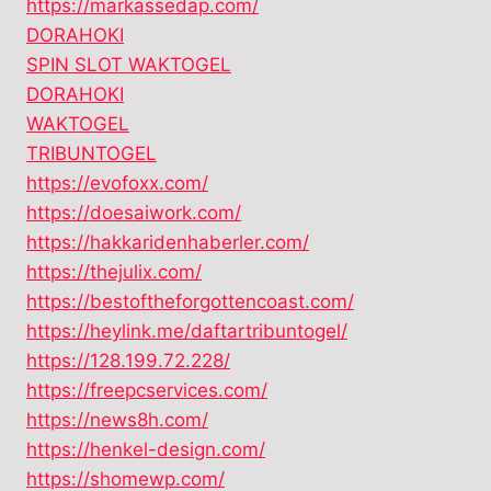
https://markassedap.com/
DORAHOKI
SPIN SLOT WAKTOGEL
DORAHOKI
WAKTOGEL
TRIBUNTOGEL
https://evofoxx.com/
https://doesaiwork.com/
https://hakkaridenhaberler.com/
https://thejulix.com/
https://bestoftheforgottencoast.com/
https://heylink.me/daftartribuntogel/
https://128.199.72.228/
https://freepcservices.com/
https://news8h.com/
https://henkel-design.com/
https://shomewp.com/