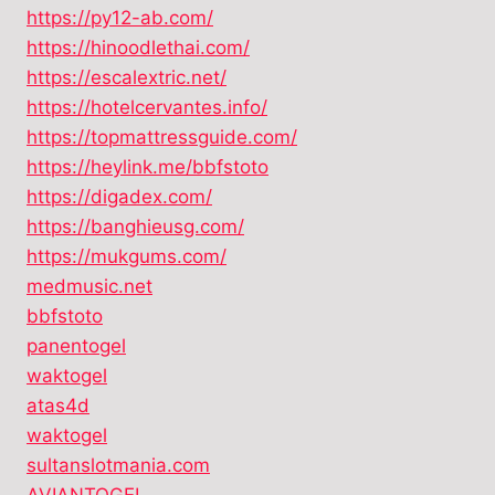
https://py12-ab.com/
https://hinoodlethai.com/
https://escalextric.net/
https://hotelcervantes.info/
https://topmattressguide.com/
https://heylink.me/bbfstoto
https://digadex.com/
https://banghieusg.com/
https://mukgums.com/
medmusic.net
bbfstoto
panentogel
waktogel
atas4d
waktogel
sultanslotmania.com