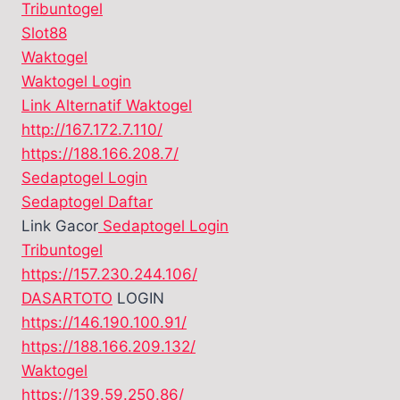
Tribuntogel
Slot88
Waktogel
Waktogel Login
Link Alternatif Waktogel
http://167.172.7.110/
https://188.166.208.7/
Sedaptogel Login
Sedaptogel Daftar
Link Gacor
Sedaptogel Login
Tribuntogel
https://157.230.244.106/
DASARTOTO
LOGIN
https://146.190.100.91/
https://188.166.209.132/
Waktogel
https://139.59.250.86/