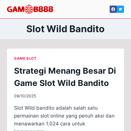
Skip
to
content
Slot Wild Bandito
GAME SLOT
Strategi Menang Besar Di
Game Slot Wild Bandito
09/10/2025
Slot Wild bandito adalah salah satu
permainan slot online yang penuh aksi dan
menawarkan 1.024 cara untuk