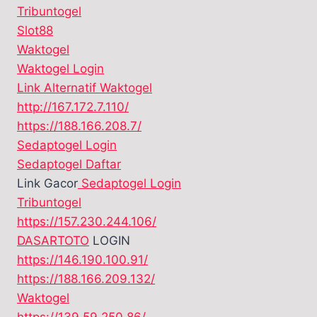
Tribuntogel
Slot88
Waktogel
Waktogel Login
Link Alternatif Waktogel
http://167.172.7.110/
https://188.166.208.7/
Sedaptogel Login
Sedaptogel Daftar
Link Gacor
Sedaptogel Login
Tribuntogel
https://157.230.244.106/
DASARTOTO
LOGIN
https://146.190.100.91/
https://188.166.209.132/
Waktogel
https://139.59.250.86/