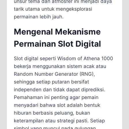
unsur tema dan atmosfer ini menjadi daya
tarik utama untuk mengeksplorasi
permainan lebih jauh.
Mengenal Mekanisme
Permainan Slot Digital
Slot digital seperti Wisdom of Athena 1000
bekerja menggunakan sistem acak atau
Random Number Generator (RNG),
sehingga setiap putaran bersifat
independen dan tidak dapat diprediksi.
Pemahaman ini penting agar pemain
menyadari bahwa slot adalah bentuk
hiburan berbasis peluang, bukan
keterampilan atau strategi pasti. Setiap
simbol yang muncul pada gulungan