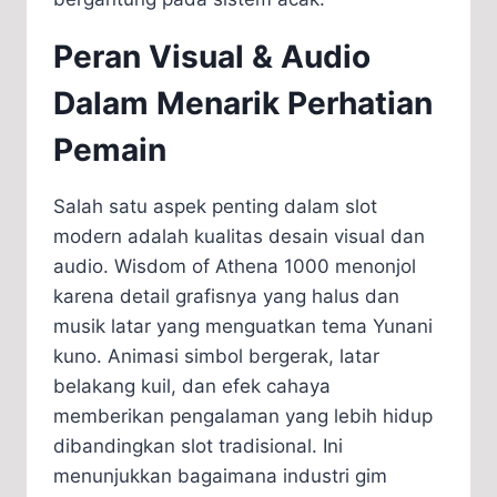
Peran Visual & Audio
Dalam Menarik Perhatian
Pemain
Salah satu aspek penting dalam slot
modern adalah kualitas desain visual dan
audio. Wisdom of Athena 1000 menonjol
karena detail grafisnya yang halus dan
musik latar yang menguatkan tema Yunani
kuno. Animasi simbol bergerak, latar
belakang kuil, dan efek cahaya
memberikan pengalaman yang lebih hidup
dibandingkan slot tradisional. Ini
menunjukkan bagaimana industri gim