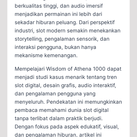
berkualitas tinggi, dan audio imersif
menjadikan permainan ini lebih dari
sekadar hiburan peluang. Dari perspektif
industri, slot modern semakin menekankan
storytelling, pengalaman sensorik, dan
interaksi pengguna, bukan hanya
mekanisme kemenangan.
Mempelajari Wisdom of Athena 1000 dapat
menjadi studi kasus menarik tentang tren
slot digital, desain grafis, audio interaktif,
dan pengalaman pengguna yang
menyeluruh. Pendekatan ini memungkinkan
pembaca memahami dunia slot digital
tanpa terlibat dalam praktik berjudi.
Dengan fokus pada aspek edukatif, visual,
dan pengalaman hiburan, artikel ini