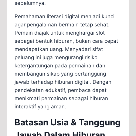
sebelumnya.
Pemahaman literasi digital menjadi kunci
agar pengalaman bermain tetap sehat.
Pemain diajak untuk menghargai slot
sebagai bentuk hiburan, bukan cara cepat
mendapatkan uang. Menyadari sifat
peluang ini juga mengurangi risiko
ketergantungan pada permainan dan
membangun sikap yang bertanggung
jawab terhadap hiburan digital. Dengan
pendekatan edukatif, pembaca dapat
menikmati permainan sebagai hiburan
interaktif yang aman.
Batasan Usia & Tanggung
Jawab Dalam Hiburan