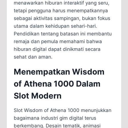
menawarkan hiburan interaktif yang seru,
tetapi pengguna harus menempatkannya
sebagai aktivitas sampingan, bukan fokus
utama dalam kehidupan sehari-hari.
Pendidikan tentang batasan ini membantu
remaja dan pemula memahami bahwa
hiburan digital dapat dinikmati secara
sehat dan aman.
Menempatkan Wisdom
of Athena 1000 Dalam
Slot Modern
Slot Wisdom of Athena 1000 menunjukkan
bagaimana industri gim digital terus
berkembang. Desain tematik, animasi