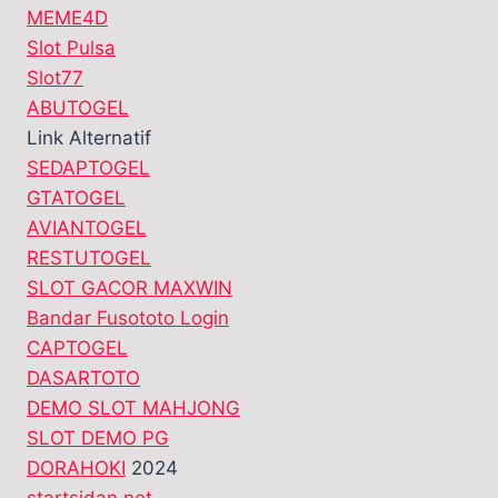
MEME4D
Slot Pulsa
Slot77
ABUTOGEL
Link Alternatif
SEDAPTOGEL
GTATOGEL
AVIANTOGEL
RESTUTOGEL
SLOT GACOR MAXWIN
Bandar Fusototo Login
CAPTOGEL
DASARTOTO
DEMO SLOT MAHJONG
SLOT DEMO PG
DORAHOKI
2024
startsidan.net