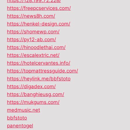
https://128.199.72.228/
https://freepcservices.com/
https://news8h.com/
https://henkel-design.com/
https://shomewp.com/
https://py12-ab.com/
https://hinoodlethai.com/
https://escalextric.net/
https://hotelcervantes.info/
https://topmattressguide.com/
https://heylink.me/bbfstoto
https://digadex.com/
https://banghieusg.com/
https://mukgums.com/
medmusic.net
bbfstoto
panentogel