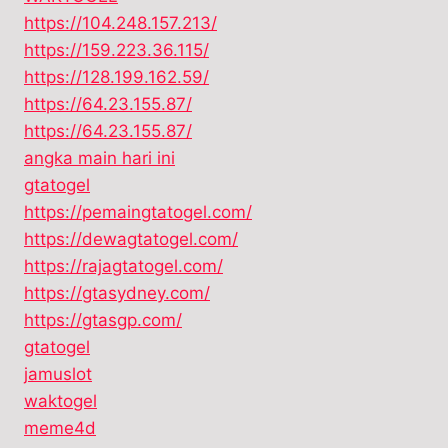
https://104.248.157.213/
https://159.223.36.115/
https://128.199.162.59/
https://64.23.155.87/
https://64.23.155.87/
angka main hari ini
gtatogel
https://pemaingtatogel.com/
https://dewagtatogel.com/
https://rajagtatogel.com/
https://gtasydney.com/
https://gtasgp.com/
gtatogel
jamuslot
waktogel
meme4d