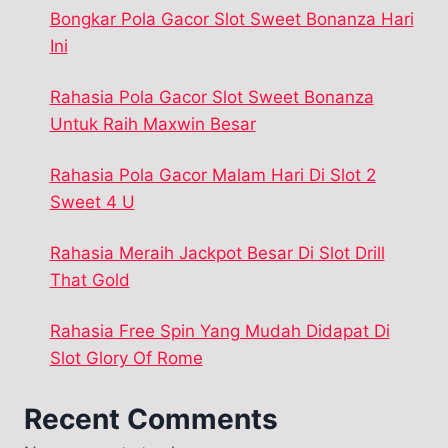
Bongkar Pola Gacor Slot Sweet Bonanza Hari
Ini
Rahasia Pola Gacor Slot Sweet Bonanza
Untuk Raih Maxwin Besar
Rahasia Pola Gacor Malam Hari Di Slot 2
Sweet 4 U
Rahasia Meraih Jackpot Besar Di Slot Drill
That Gold
Rahasia Free Spin Yang Mudah Didapat Di
Slot Glory Of Rome
Recent Comments