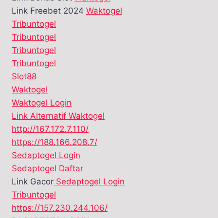
Link Freebet 2024
Waktogel
Tribuntogel
Tribuntogel
Tribuntogel
Tribuntogel
Slot88
Waktogel
Waktogel Login
Link Alternatif Waktogel
http://167.172.7.110/
https://188.166.208.7/
Sedaptogel Login
Sedaptogel Daftar
Link Gacor
Sedaptogel Login
Tribuntogel
https://157.230.244.106/