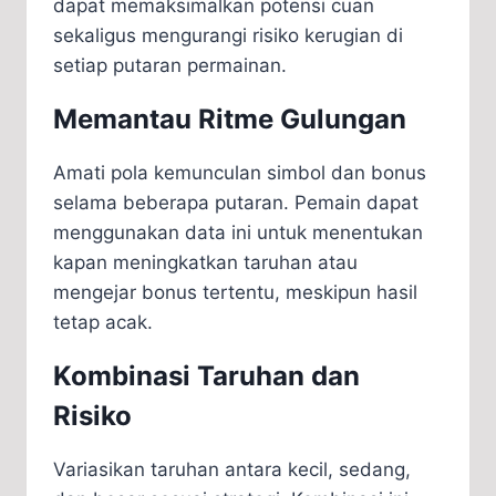
dapat memaksimalkan potensi cuan
sekaligus mengurangi risiko kerugian di
setiap putaran permainan.
Memantau Ritme Gulungan
Amati pola kemunculan simbol dan bonus
selama beberapa putaran. Pemain dapat
menggunakan data ini untuk menentukan
kapan meningkatkan taruhan atau
mengejar bonus tertentu, meskipun hasil
tetap acak.
Kombinasi Taruhan dan
Risiko
Variasikan taruhan antara kecil, sedang,