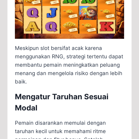
Meskipun slot bersifat acak karena
menggunakan RNG, strategi tertentu dapat
membantu pemain meningkatkan peluang
menang dan mengelola risiko dengan lebih
baik.
Mengatur Taruhan Sesuai
Modal
Pemain disarankan memulai dengan
taruhan kecil untuk memahami ritme