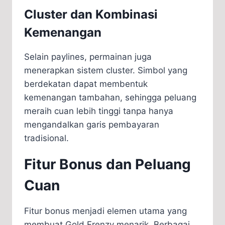
Cluster dan Kombinasi
Kemenangan
Selain paylines, permainan juga
menerapkan sistem cluster. Simbol yang
berdekatan dapat membentuk
kemenangan tambahan, sehingga peluang
meraih cuan lebih tinggi tanpa hanya
mengandalkan garis pembayaran
tradisional.
Fitur Bonus dan Peluang
Cuan
Fitur bonus menjadi elemen utama yang
membuat Gold Frenzy menarik. Berbagai