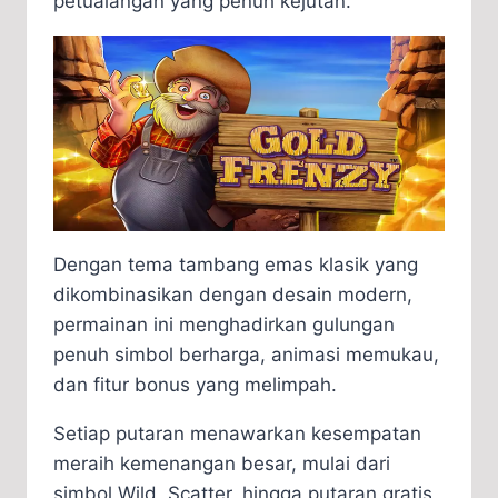
petualangan yang penuh kejutan.
Dengan tema tambang emas klasik yang
dikombinasikan dengan desain modern,
permainan ini menghadirkan gulungan
penuh simbol berharga, animasi memukau,
dan fitur bonus yang melimpah.
Setiap putaran menawarkan kesempatan
meraih kemenangan besar, mulai dari
simbol Wild, Scatter, hingga putaran gratis