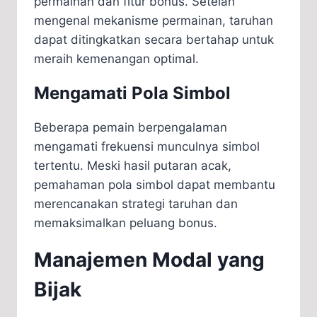
permainan dan fitur bonus. Setelah
mengenal mekanisme permainan, taruhan
dapat ditingkatkan secara bertahap untuk
meraih kemenangan optimal.
Mengamati Pola Simbol
Beberapa pemain berpengalaman
mengamati frekuensi munculnya simbol
tertentu. Meski hasil putaran acak,
pemahaman pola simbol dapat membantu
merencanakan strategi taruhan dan
memaksimalkan peluang bonus.
Manajemen Modal yang
Bijak