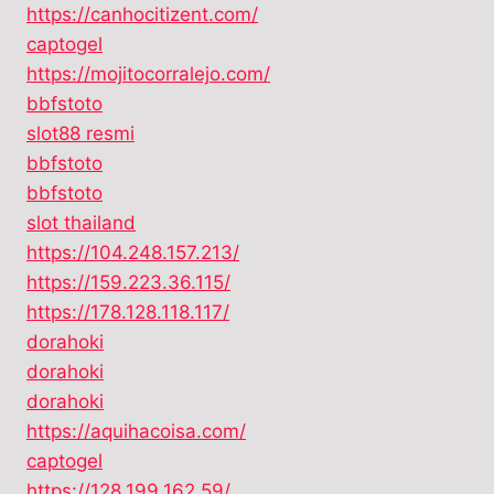
https://canhocitizent.com/
captogel
https://mojitocorralejo.com/
bbfstoto
slot88 resmi
bbfstoto
bbfstoto
slot thailand
https://104.248.157.213/
https://159.223.36.115/
https://178.128.118.117/
dorahoki
dorahoki
dorahoki
https://aquihacoisa.com/
captogel
https://128.199.162.59/