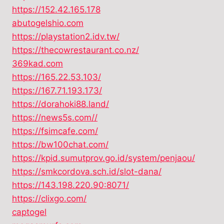
https://152.42.165.178
abutogelshio.com
https://playstation2.idv.tw/
https://thecowrestaurant.co.nz/
369kad.com
https://165.22.53.103/
https://167.71.193.173/
https://dorahoki88.land/
https://news5s.com//
https://fsimcafe.com/
https://bw100chat.com/
https://kpid.sumutprov.go.id/system/penjaou/
https://smkcordova.sch.id/slot-dana/
https://143.198.220.90:8071/
https://clixgo.com/
captogel