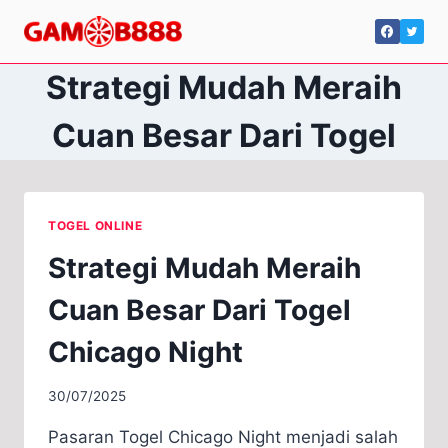
Skip
to
content
Strategi Mudah Meraih
Cuan Besar Dari Togel
TOGEL ONLINE
Strategi Mudah Meraih
Cuan Besar Dari Togel
Chicago Night
30/07/2025
Pasaran Togel Chicago Night menjadi salah