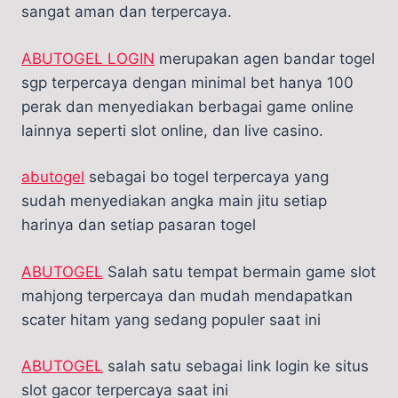
sangat aman dan terpercaya.
ABUTOGEL LOGIN
merupakan agen bandar togel
sgp terpercaya dengan minimal bet hanya 100
perak dan menyediakan berbagai game online
lainnya seperti slot online, dan live casino.
abutogel
sebagai bo togel terpercaya yang
sudah menyediakan angka main jitu setiap
harinya dan setiap pasaran togel
ABUTOGEL
Salah satu tempat bermain game slot
mahjong terpercaya dan mudah mendapatkan
scater hitam yang sedang populer saat ini
ABUTOGEL
salah satu sebagai link login ke situs
slot gacor terpercaya saat ini