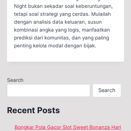
Night bukan sekadar soal keberuntungan,
tetapi soal strategi yang cerdas. Mulailah
dengan analisis data keluaran, susun
kombinasi angka yang logis, manfaatkan
prediksi dari komunitas, dan yang paling
penting kelola modal dengan bijak.
Search
Search
Recent Posts
Bongkar Pola Gacor Slot Sweet Bonanza Hari