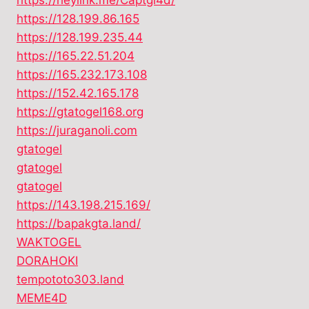
https://128.199.86.165
https://128.199.235.44
https://165.22.51.204
https://165.232.173.108
https://152.42.165.178
https://gtatogel168.org
https://juraganoli.com
gtatogel
gtatogel
gtatogel
https://143.198.215.169/
https://bapakgta.land/
WAKTOGEL
DORAHOKI
tempototo303.land
MEME4D