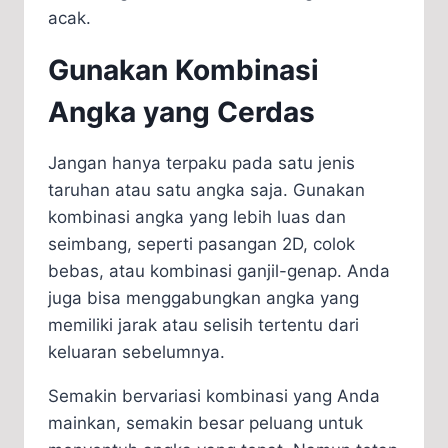
acak.
Gunakan Kombinasi
Angka yang Cerdas
Jangan hanya terpaku pada satu jenis
taruhan atau satu angka saja. Gunakan
kombinasi angka yang lebih luas dan
seimbang, seperti pasangan 2D, colok
bebas, atau kombinasi ganjil-genap. Anda
juga bisa menggabungkan angka yang
memiliki jarak atau selisih tertentu dari
keluaran sebelumnya.
Semakin bervariasi kombinasi yang Anda
mainkan, semakin besar peluang untuk