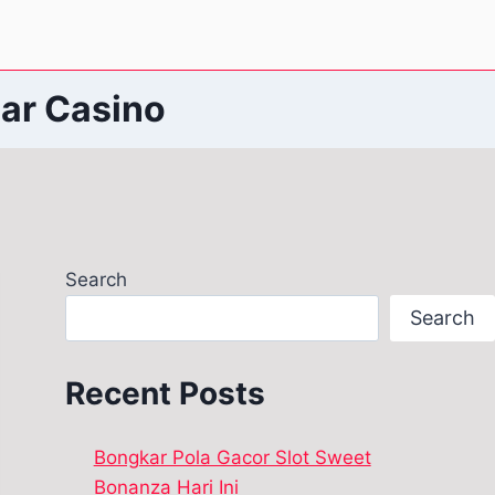
ar Casino
Search
Search
Recent Posts
Bongkar Pola Gacor Slot Sweet
Bonanza Hari Ini