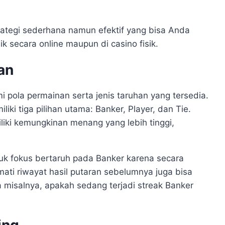
ategi sederhana namun efektif yang bisa Anda
 secara online maupun di casino fisik.
an
pola permainan serta jenis taruhan yang tersedia.
i tiga pilihan utama: Banker, Player, dan Tie.
liki kemungkinan menang yang lebih tinggi,
uk fokus bertaruh pada Banker karena secara
gamati riwayat hasil putaran sebelumnya juga bisa
misalnya, apakah sedang terjadi streak Banker
ing