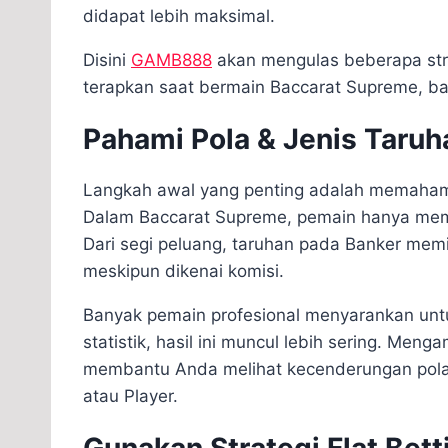
didapat lebih maksimal.
Disini
GAMB888
akan mengulas beberapa str
terapkan saat bermain Baccarat Supreme, baik
Pahami Pola & Jenis Taruh
Langkah awal yang penting adalah memahami 
Dalam Baccarat Supreme, pemain hanya memilik
Dari segi peluang, taruhan pada Banker memi
meskipun dikenai komisi.
Banyak pemain profesional menyarankan unt
statistik, hasil ini muncul lebih sering. Men
membantu Anda melihat kecenderungan pola 
atau Player.
Gunakan Strategi Flat Bett