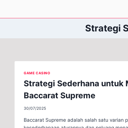
Skip
to
content
Strategi
GAME CASINO
Strategi Sederhana untuk
Baccarat Supreme
30/07/2025
Baccarat Supreme adalah salah satu varian 
kesederhanaan aturannya dan peluang menang