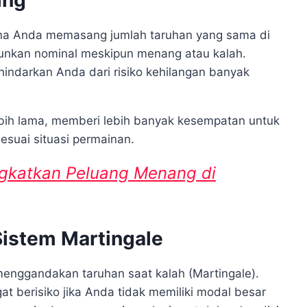
mana Anda memasang jumlah taruhan yang sama di
runkan nominal meskipun menang atau kalah.
hindarkan Anda dari risiko kehilangan banyak
bih lama, memberi lebih banyak kesempatan untuk
esuai situasi permainan.
ngkatkan Peluang Menang di
Sistem Martingale
menggandakan taruhan saat kalah (Martingale).
at berisiko jika Anda tidak memiliki modal besar