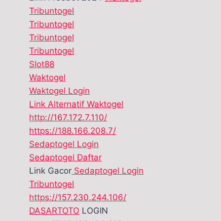
Tribuntogel
Tribuntogel
Tribuntogel
Tribuntogel
Slot88
Waktogel
Waktogel Login
Link Alternatif Waktogel
http://167.172.7.110/
https://188.166.208.7/
Sedaptogel Login
Sedaptogel Daftar
Link Gacor
Sedaptogel Login
Tribuntogel
https://157.230.244.106/
DASARTOTO
LOGIN