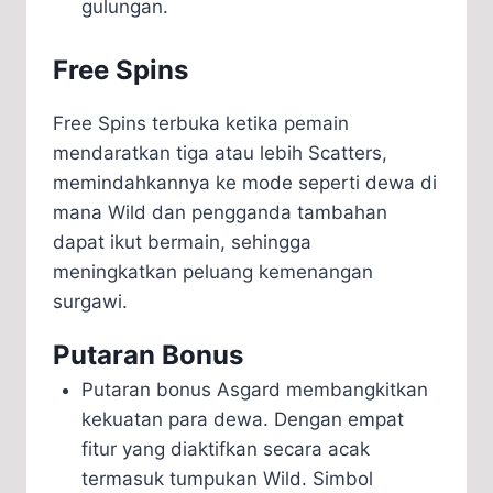
gulungan.
Free Spins
Free Spins terbuka ketika pemain
mendaratkan tiga atau lebih Scatters,
memindahkannya ke mode seperti dewa di
mana Wild dan pengganda tambahan
dapat ikut bermain, sehingga
meningkatkan peluang kemenangan
surgawi.
Putaran Bonus
Putaran bonus Asgard membangkitkan
kekuatan para dewa. Dengan empat
fitur yang diaktifkan secara acak
termasuk tumpukan Wild. Simbol