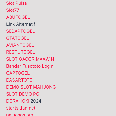
Slot Pulsa
Slot77
ABUTOGEL
Link Alternatif
SEDAPTOGEL
GTATOGEL
AVIANTOGEL
RESTUTOGEL
SLOT GACOR MAXWIN
Bandar Fusototo Login
CAPTOGEL
DASARTOTO
DEMO SLOT MAHJONG
SLOT DEMO PG
DORAHOKI
2024
startsidan.net
nalgonas.org