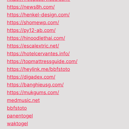
https://news8h.com/
https://henkel-design.com/
https://shomewp.com/
https://py12-ab.com/
https://hinoodlethai.com/
https://escalextric.net/
https://hotelcervantes.info/
https://topmattressguide.com/
https://heylink.me/bbfstoto
https://digadex.com/
https://banghieusg.com/
https://mukgums.com/
medmusic.net
bbfstoto
panentogel
waktogel