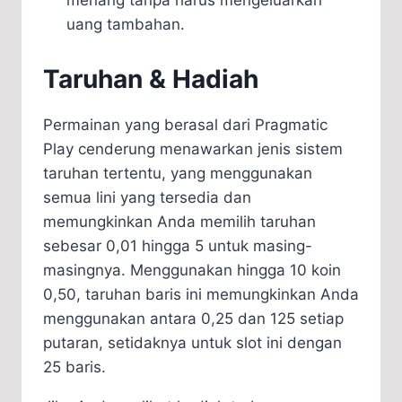
menang tanpa harus mengeluarkan
uang tambahan.
Taruhan & Hadiah
Permainan yang berasal dari Pragmatic
Play cenderung menawarkan jenis sistem
taruhan tertentu, yang menggunakan
semua lini yang tersedia dan
memungkinkan Anda memilih taruhan
sebesar 0,01 hingga 5 untuk masing-
masingnya. Menggunakan hingga 10 koin
0,50, taruhan baris ini memungkinkan Anda
menggunakan antara 0,25 dan 125 setiap
putaran, setidaknya untuk slot ini dengan
25 baris.