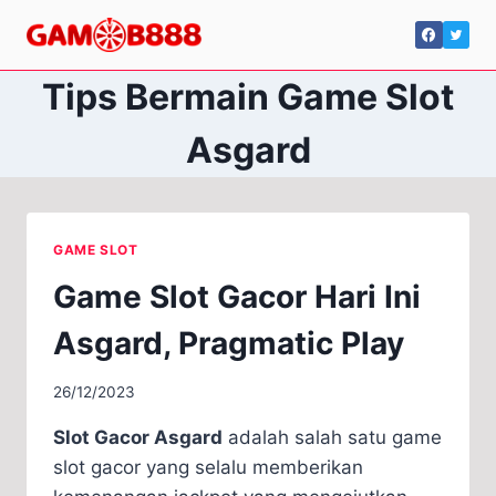
Skip
to
content
Tips Bermain Game Slot
Asgard
GAME SLOT
Game Slot Gacor Hari Ini
Asgard, Pragmatic Play
26/12/2023
Slot Gacor Asgard
adalah salah satu game
slot gacor yang selalu memberikan