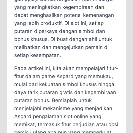
yang meningkatkan kegembiraan dan
dapat menghasilkan potensi kemenangan
yang lebih produktif. Di slot ini, setiap
putaran diperkaya dengan simbol dan
bonus khusus. Di buat dengan ahli untuk
melibatkan dan mengejutkan pemain di
setiap kesempatan.
Pada artikel ini, kita akan mempelajari fitur-
fitur dalam game Asgard yang memukau,
mulai dari kekuatan simbol khusus hingga
daya tarik putaran gratis dan kegembiraan
putaran bonus. Bersiaplah untuk
menjelajahi mekanisme yang menjadikan
Asgard pengalaman slot online yang
memikat, termasuk fitur perjudian atau opsi
pemicu ulang apa pun yang memperkuat