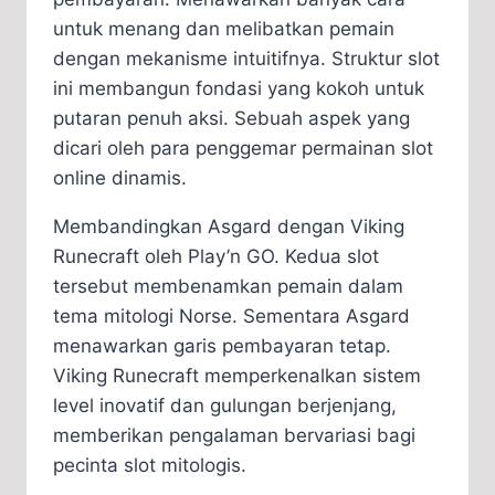
untuk menang dan melibatkan pemain
dengan mekanisme intuitifnya. Struktur slot
ini membangun fondasi yang kokoh untuk
putaran penuh aksi. Sebuah aspek yang
dicari oleh para penggemar permainan slot
online dinamis.
Membandingkan Asgard dengan Viking
Runecraft oleh Play’n GO. Kedua slot
tersebut membenamkan pemain dalam
tema mitologi Norse. Sementara Asgard
menawarkan garis pembayaran tetap.
Viking Runecraft memperkenalkan sistem
level inovatif dan gulungan berjenjang,
memberikan pengalaman bervariasi bagi
pecinta slot mitologis.