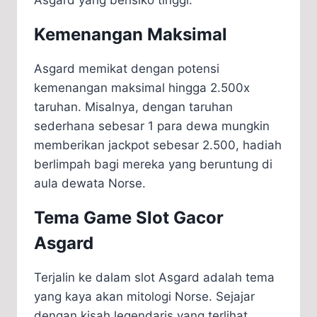
Asgard yang berisiko tinggi.
Kemenangan Maksimal
Asgard memikat dengan potensi
kemenangan maksimal hingga 2.500x
taruhan. Misalnya, dengan taruhan
sederhana sebesar 1 para dewa mungkin
memberikan jackpot sebesar 2.500, hadiah
berlimpah bagi mereka yang beruntung di
aula dewata Norse.
Tema Game
Slot Gacor
Asgard
Terjalin ke dalam slot Asgard adalah tema
yang kaya akan mitologi Norse. Sejajar
dengan kisah legendaris yang terlihat