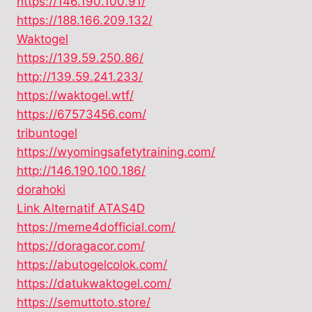
https://146.190.100.91/
https://188.166.209.132/
Waktogel
https://139.59.250.86/
http://139.59.241.233/
https://waktogel.wtf/
https://67573456.com/
tribuntogel
https://wyomingsafetytraining.com/
http://146.190.100.186/
dorahoki
Link Alternatif ATAS4D
https://meme4dofficial.com/
https://doragacor.com/
https://abutogelcolok.com/
https://datukwaktogel.com/
https://semuttoto.store/