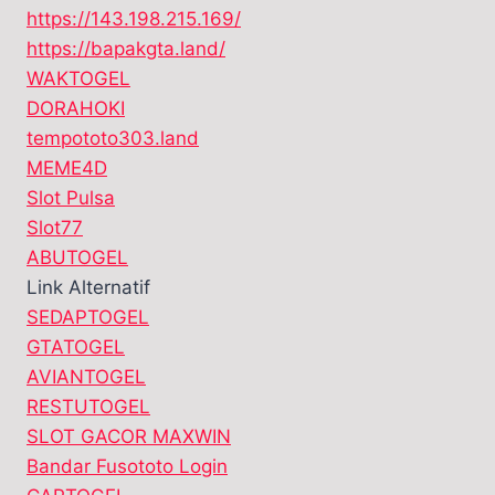
https://143.198.215.169/
https://bapakgta.land/
WAKTOGEL
DORAHOKI
tempototo303.land
MEME4D
Slot Pulsa
Slot77
ABUTOGEL
Link Alternatif
SEDAPTOGEL
GTATOGEL
AVIANTOGEL
RESTUTOGEL
SLOT GACOR MAXWIN
Bandar Fusototo Login