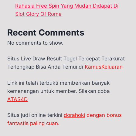
Rahasia Free Spin Yang Mudah Didapat Di
Slot Glory Of Rome
Recent Comments
No comments to show.
Situs Live Draw Result Togel Tercepat Terakurat
Terlengkap Bisa Anda Temui di
KamusKeluaran
Link ini telah terbukti memberikan banyak
kemenangan untuk member. Silakan coba
ATAS4D
Situs judi online terkini
dorahoki
dengan bonus
fantastis paling cuan.