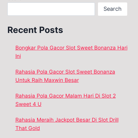
Search
Recent Posts
Bongkar Pola Gacor Slot Sweet Bonanza Hari
Ini
Rahasia Pola Gacor Slot Sweet Bonanza
Untuk Raih Maxwin Besar
Rahasia Pola Gacor Malam Hari Di Slot 2
Sweet 4 U
Rahasia Meraih Jackpot Besar Di Slot Drill
That Gold