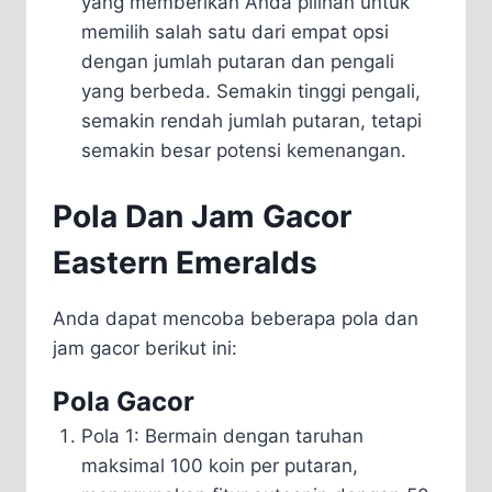
yang memberikan Anda pilihan untuk
memilih salah satu dari empat opsi
dengan jumlah putaran dan pengali
yang berbeda. Semakin tinggi pengali,
semakin rendah jumlah putaran, tetapi
semakin besar potensi kemenangan.
Pola Dan Jam Gacor
Eastern Emeralds
Anda dapat mencoba beberapa pola dan
jam gacor berikut ini:
Pola Gacor
Pola 1: Bermain dengan taruhan
maksimal 100 koin per putaran,