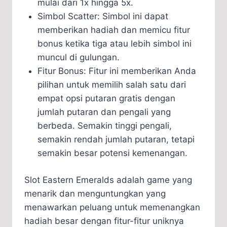
mulai dari 1x hingga 5x.
Simbol Scatter: Simbol ini dapat
memberikan hadiah dan memicu fitur
bonus ketika tiga atau lebih simbol ini
muncul di gulungan.
Fitur Bonus: Fitur ini memberikan Anda
pilihan untuk memilih salah satu dari
empat opsi putaran gratis dengan
jumlah putaran dan pengali yang
berbeda. Semakin tinggi pengali,
semakin rendah jumlah putaran, tetapi
semakin besar potensi kemenangan.
Slot Eastern Emeralds adalah game yang
menarik dan menguntungkan yang
menawarkan peluang untuk memenangkan
hadiah besar dengan fitur-fitur uniknya