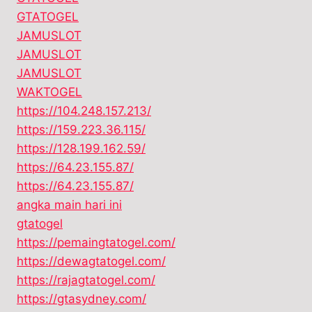
GTATOGEL
JAMUSLOT
JAMUSLOT
JAMUSLOT
WAKTOGEL
https://104.248.157.213/
https://159.223.36.115/
https://128.199.162.59/
https://64.23.155.87/
https://64.23.155.87/
angka main hari ini
gtatogel
https://pemaingtatogel.com/
https://dewagtatogel.com/
https://rajagtatogel.com/
https://gtasydney.com/