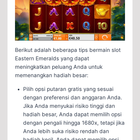
Berikut adalah beberapa tips bermain slot
Eastern Emeralds yang dapat
meningkatkan peluang Anda untuk
memenangkan hadiah besar:
Pilih opsi putaran gratis yang sesuai
dengan preferensi dan anggaran Anda.
Jika Anda menyukai risiko tinggi dan
hadiah besar, Anda dapat memilih opsi
dengan pengali hingga 1680x, tetapi jika
Anda lebih suka risiko rendah dan
hadiah kecil, Anda dapat memilih opsi