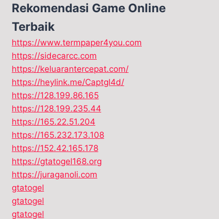
Rekomendasi Game Online
Terbaik
https://www.termpaper4you.com
https://sidecarcc.com
https://keluarantercepat.com/
https://heylink.me/Captgl4d/
https://128.199.86.165
https://128.199.235.44
https://165.22.51.204
https://165.232.173.108
https://152.42.165.178
https://gtatogel168.org
https://juraganoli.com
gtatogel
gtatogel
gtatogel