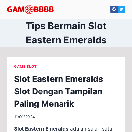
Skip
to
content
Tips Bermain Slot
Eastern Emeralds
GAME SLOT
Slot Eastern Emeralds
Slot Dengan Tampilan
Paling Menarik
11/01/2024
Slot Eastern Emeralds
adalah salah satu