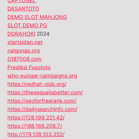
CAPTOGEL
DASARTOTO
DEMO SLOT MAHJONG
SLOT DEMO PG
DORAHOKI
2024
startsidan.net
nalgonas.org
0187008.com
Prediksi Fusototo
who-europe-campaigns.org
https://redhat-club.org/
https://thesequelisbetter.com/
https://seoforfreerank.com/
https://dailysearchinfo.com/
https://128.199.221.42/
https://188.166.208.7/
http://178.128.103.252/