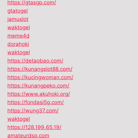
https://gtasgp.com/
gtatogel
jamuslot
waktogel
meme4d
dorahoki
waktogel
https://detaobao.com/
https://kunangslot88.com/
https://kucingwoman.com/
https://kunangpeko.com/
https://www.akuhoki.org/
https://fondasi5g.com/
https://wung37.com/
waktogel
https://128.199.65.19/
amateurdsp.com