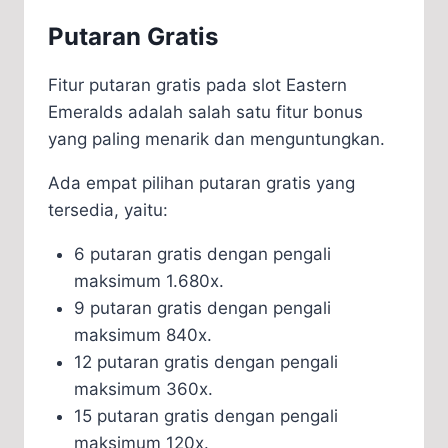
Putaran Gratis
Fitur putaran gratis pada slot Eastern
Emeralds adalah salah satu fitur bonus
yang paling menarik dan menguntungkan.
Ada empat pilihan putaran gratis yang
tersedia, yaitu:
6 putaran gratis dengan pengali
maksimum 1.680x.
9 putaran gratis dengan pengali
maksimum 840x.
12 putaran gratis dengan pengali
maksimum 360x.
15 putaran gratis dengan pengali
maksimum 120x.