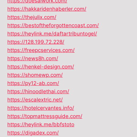
https://doesaiwork.com/
https://hakkaridenhaberler.com/
https://thejulix.com/
https://bestoftheforgottencoast.com/
https://heylink.me/daftartribuntogel/
https://128.199.72.228/
https://freepcservices.com/
https://news8h.com/
https://henkel-design.com/
https://shomewp.com/
https://py12-ab.com/
https://hinoodlethai.com/
https://escalextric.net/
https://hotelcervantes.info/
https://topmattressguide.com/
https://heylink.me/bbfstoto
https://digadex.com/