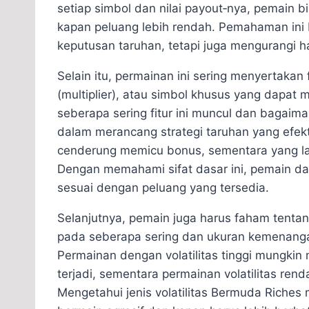
setiap simbol dan nilai payout‑nya, pemain b
kapan peluang lebih rendah. Pemahaman i
keputusan taruhan, tetapi juga mengurangi h
Selain itu, permainan ini sering menyertakan 
(multiplier), atau simbol khusus yang dapa
seberapa sering fitur ini muncul dan bagaim
dalam merancang strategi taruhan yang efekt
cenderung memicu bonus, sementara yang la
Dengan memahami sifat dasar ini, pemain da
sesuai dengan peluang yang tersedia.
Selanjutnya, pemain juga harus faham tentang
pada seberapa sering dan ukuran kemenanga
Permainan dengan volatilitas tinggi mungk
terjadi, sementara permainan volatilitas ren
Mengetahui jenis volatilitas Bermuda Rich