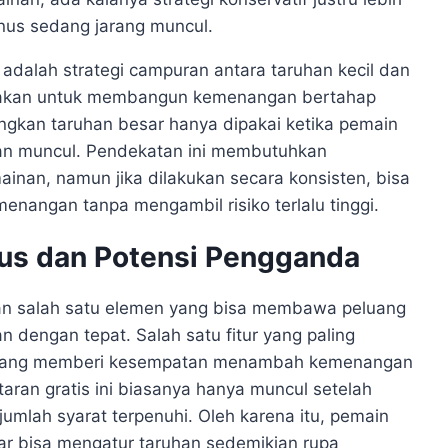
nus sedang jarang muncul.
adalah strategi campuran antara taruhan kecil dan
igunakan untuk membangun kemenangan bertahap
gkan taruhan besar hanya dipakai ketika pemain
akan muncul. Pendekatan ini membutuhkan
inan, namun jika dilakukan secara konsisten, bisa
angan tanpa mengambil risiko terlalu tinggi.
us dan Potensi Pengganda
an salah satu elemen yang bisa membawa peluang
 dengan tepat. Salah satu fitur yang paling
s), yang memberi kesempatan menambah kemenangan
ran gratis ini biasanya hanya muncul setelah
umlah syarat terpenuhi. Oleh karena itu, pemain
ar bisa mengatur taruhan sedemikian rupa