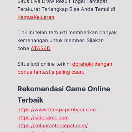
Situs Live Draw Result Togel Tercepat
Terakurat Terlengkap Bisa Anda Temui di
KamusKeluaran
Link ini telah terbukti memberikan banyak
kemenangan untuk member. Silakan
coba
ATAS4D
Situs judi online terkini
dorahoki
dengan
bonus fantastis paling cuan.
Rekomendasi Game Online
Terbaik
https://www.termpaper4you.com
https://sidecarcc.com
https://keluarantercepat.com/