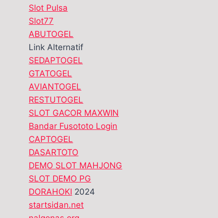
Slot Pulsa
Slot77
ABUTOGEL
Link Alternatif
SEDAPTOGEL
GTATOGEL
AVIANTOGEL
RESTUTOGEL
SLOT GACOR MAXWIN
Bandar Fusototo Login
CAPTOGEL
DASARTOTO
DEMO SLOT MAHJONG
SLOT DEMO PG
DORAHOKI
2024
startsidan.net