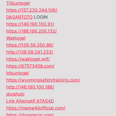
Tribuntogel
https://157.230.244.106/
DASARTOTO
LOGIN
https://146.190.100.91/
https://188.166.209.132/
Waktogel
https://139.59.250.86/
http://139.59.241.233/
https://waktogel.wtf/
https://67573456.com/
tribuntogel
https://wyomingsafetytraining.com/
http://146.190.100.186/
dorahoki
Link Alternatif ATAS4D
https://meme4dofficial.com/
https://doragacor.com/