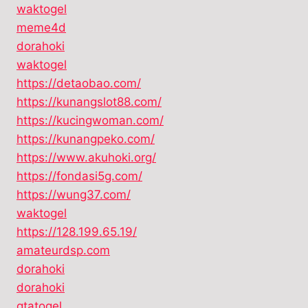
waktogel
meme4d
dorahoki
waktogel
https://detaobao.com/
https://kunangslot88.com/
https://kucingwoman.com/
https://kunangpeko.com/
https://www.akuhoki.org/
https://fondasi5g.com/
https://wung37.com/
waktogel
https://128.199.65.19/
amateurdsp.com
dorahoki
dorahoki
gtatogel