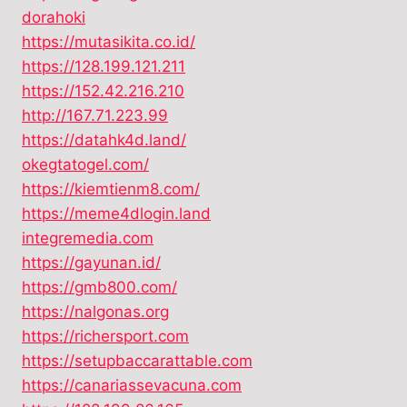
dorahoki
https://mutasikita.co.id/
https://128.199.121.211
https://152.42.216.210
http://167.71.223.99
https://datahk4d.land/
okegtatogel.com/
https://kiemtienm8.com/
https://meme4dlogin.land
integremedia.com
https://gayunan.id/
https://gmb800.com/
https://nalgonas.org
https://richersport.com
https://setupbaccarattable.com
https://canariassevacuna.com