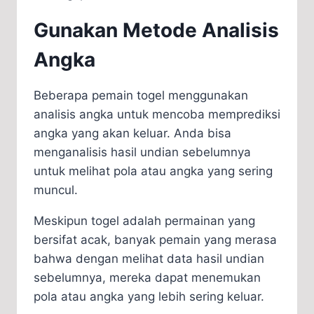
Gunakan Metode Analisis
Angka
Beberapa pemain togel menggunakan
analisis angka untuk mencoba memprediksi
angka yang akan keluar. Anda bisa
menganalisis hasil undian sebelumnya
untuk melihat pola atau angka yang sering
muncul.
Meskipun togel adalah permainan yang
bersifat acak, banyak pemain yang merasa
bahwa dengan melihat data hasil undian
sebelumnya, mereka dapat menemukan
pola atau angka yang lebih sering keluar.