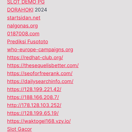
SLOT DEMO PG
DORAHOKI
2024
startsidan.net
nalgonas.org
0187008.com
Prediksi Fusototo
who-europe-campaigns.org
https://redhat-club.org/
https://thesequelisbetter.com/
https://seoforfreerank.com/
https://dailysearchinfo.com/
https://128.199.221.42/
https://188.166.208.7/
http://178.128.103.252/
https://128.199.65.19/
https://waktogel168.vzy.io/
Slot Gacor