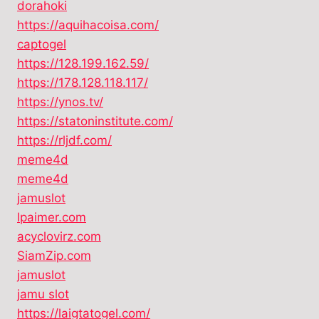
dorahoki
https://aquihacoisa.com/
captogel
https://128.199.162.59/
https://178.128.118.117/
https://ynos.tv/
https://statoninstitute.com/
https://rljdf.com/
meme4d
meme4d
jamuslot
lpaimer.com
acyclovirz.com
SiamZip.com
jamuslot
jamu slot
https://laigtatogel.com/