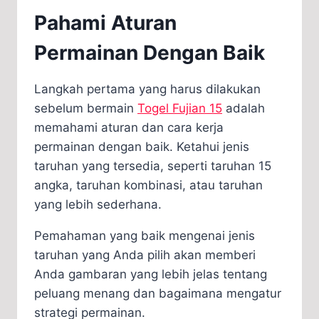
Pahami Aturan
Permainan Dengan Baik
Langkah pertama yang harus dilakukan
sebelum bermain
Togel Fujian 15
adalah
memahami aturan dan cara kerja
permainan dengan baik. Ketahui jenis
taruhan yang tersedia, seperti taruhan 15
angka, taruhan kombinasi, atau taruhan
yang lebih sederhana.
Pemahaman yang baik mengenai jenis
taruhan yang Anda pilih akan memberi
Anda gambaran yang lebih jelas tentang
peluang menang dan bagaimana mengatur
strategi permainan.