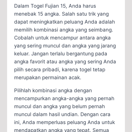
Dalam Togel Fujian 15, Anda harus
menebak 15 angka. Salah satu trik yang
dapat meningkatkan peluang Anda adalah
memilih kombinasi angka yang seimbang.
Cobalah untuk mencampur antara angka
yang sering muncul dan angka yang jarang
keluar. Jangan terlalu bergantung pada
angka favorit atau angka yang sering Anda
pilih secara pribadi, karena togel tetap
merupakan permainan acak.
Pilihlah kombinasi angka dengan
mencampurkan angka-angka yang pernah
muncul dan angka yang belum pernah
muncul dalam hasil undian. Dengan cara
ini, Anda memperluas peluang Anda untuk
mendapatkan angka yang tepat. Semua