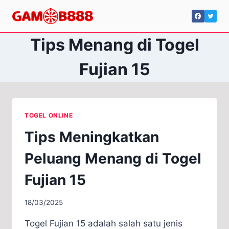
Skip
to
content
Tips Menang di Togel
Fujian 15
TOGEL ONLINE
Tips Meningkatkan
Peluang Menang di Togel
Fujian 15
18/03/2025
Togel Fujian 15 adalah salah satu jenis