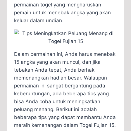
permainan togel yang mengharuskan
pemain untuk menebak angka yang akan
keluar dalam undian.
Dalam permainan ini, Anda harus menebak
15 angka yang akan muncul, dan jika
tebakan Anda tepat, Anda berhak
memenangkan hadiah besar. Walaupun
permainan ini sangat bergantung pada
keberuntungan, ada beberapa tips yang
bisa Anda coba untuk meningkatkan
peluang menang. Berikut ini adalah
beberapa tips yang dapat membantu Anda
meraih kemenangan dalam Togel Fujian 15.