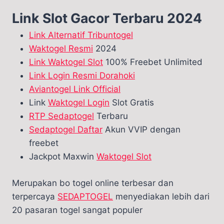
Link Slot Gacor Terbaru 2024
Link Alternatif Tribuntogel
Waktogel Resmi
2024
Link Waktogel Slot
100% Freebet Unlimited
Link Login Resmi Dorahoki
Aviantogel Link Official
Link
Waktogel Login
Slot Gratis
RTP Sedaptogel
Terbaru
Sedaptogel Daftar
Akun VVIP dengan
freebet
Jackpot Maxwin
Waktogel Slot
Merupakan bo togel online terbesar dan
terpercaya
SEDAPTOGEL
menyediakan lebih dari
20 pasaran togel sangat populer