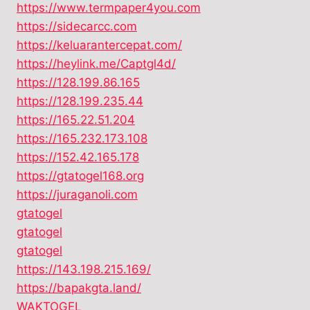
https://www.termpaper4you.com
https://sidecarcc.com
https://keluarantercepat.com/
https://heylink.me/Captgl4d/
https://128.199.86.165
https://128.199.235.44
https://165.22.51.204
https://165.232.173.108
https://152.42.165.178
https://gtatogel168.org
https://juraganoli.com
gtatogel
gtatogel
gtatogel
https://143.198.215.169/
https://bapakgta.land/
WAKTOGEL