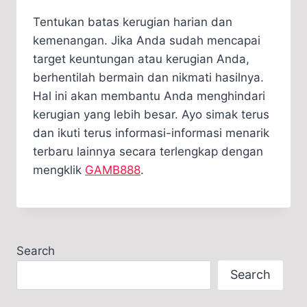
Tentukan batas kerugian harian dan
kemenangan. Jika Anda sudah mencapai
target keuntungan atau kerugian Anda,
berhentilah bermain dan nikmati hasilnya.
Hal ini akan membantu Anda menghindari
kerugian yang lebih besar. Ayo simak terus
dan ikuti terus informasi-informasi menarik
terbaru lainnya secara terlengkap dengan
mengklik
GAMB888
.
Search
Search