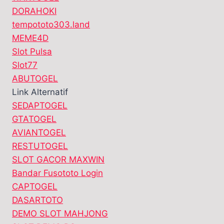
DORAHOKI
tempototo303.land
MEME4D
Slot Pulsa
Slot77
ABUTOGEL
Link Alternatif
SEDAPTOGEL
GTATOGEL
AVIANTOGEL
RESTUTOGEL
SLOT GACOR MAXWIN
Bandar Fusototo Login
CAPTOGEL
DASARTOTO
DEMO SLOT MAHJONG