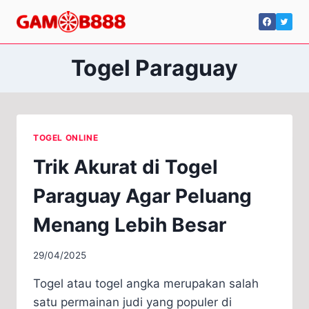
Skip
to
content
Togel Paraguay
TOGEL ONLINE
Trik Akurat di Togel
Paraguay Agar Peluang
Menang Lebih Besar
29/04/2025
Togel atau togel angka merupakan salah
satu permainan judi yang populer di