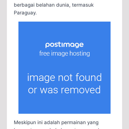
berbagai belahan dunia, termasuk
Paraguay.
Meskipun ini adalah permainan yang