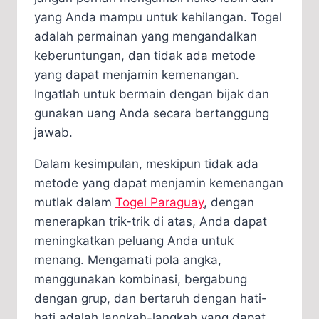
yang Anda mampu untuk kehilangan. Togel
adalah permainan yang mengandalkan
keberuntungan, dan tidak ada metode
yang dapat menjamin kemenangan.
Ingatlah untuk bermain dengan bijak dan
gunakan uang Anda secara bertanggung
jawab.
Dalam kesimpulan, meskipun tidak ada
metode yang dapat menjamin kemenangan
mutlak dalam
Togel Paraguay
, dengan
menerapkan trik-trik di atas, Anda dapat
meningkatkan peluang Anda untuk
menang. Mengamati pola angka,
menggunakan kombinasi, bergabung
dengan grup, dan bertaruh dengan hati-
hati adalah langkah-langkah yang dapat