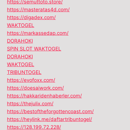
https://semuttoto.store/
https://masteratas4d.com/
https://digadex.com/
WAKTOGEL
https://markassedap.com/
DORAHOKI
SPIN SLOT WAKTOGEL
DORAHOKI
WAKTOGEL
TRIBUNTOGEL
https://evofoxx.com/
https://doesaiwork.com/
https://hakkaridenhaberler.com/
https://thejulix.com/
https://bestoftheforgottencoast.com/
https://heylink.me/daftartribuntogel/
https://128.199.72.228/