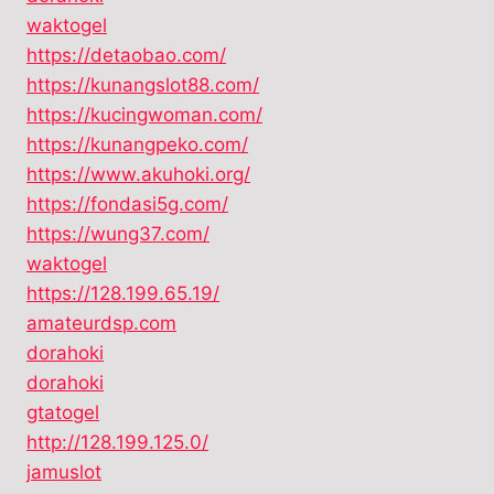
waktogel
https://detaobao.com/
https://kunangslot88.com/
https://kucingwoman.com/
https://kunangpeko.com/
https://www.akuhoki.org/
https://fondasi5g.com/
https://wung37.com/
waktogel
https://128.199.65.19/
amateurdsp.com
dorahoki
dorahoki
gtatogel
http://128.199.125.0/
jamuslot