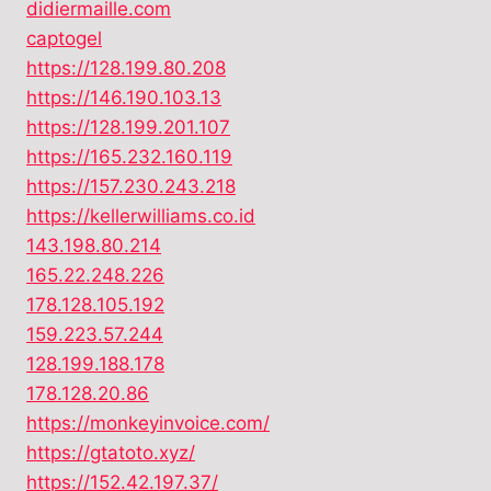
didiermaille.com
captogel
https://128.199.80.208
https://146.190.103.13
https://128.199.201.107
https://165.232.160.119
https://157.230.243.218
https://kellerwilliams.co.id
143.198.80.214
165.22.248.226
178.128.105.192
159.223.57.244
128.199.188.178
178.128.20.86
https://monkeyinvoice.com/
https://gtatoto.xyz/
https://152.42.197.37/