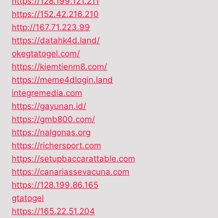
https://128.199.121.211
https://152.42.216.210
http://167.71.223.99
https://datahk4d.land/
okegtatogel.com/
https://kiemtienm8.com/
https://meme4dlogin.land
integremedia.com
https://gayunan.id/
https://gmb800.com/
https://nalgonas.org
https://richersport.com
https://setupbaccarattable.com
https://canariassevacuna.com
https://128.199.86.165
gtatogel
https://165.22.51.204