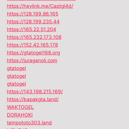
https://heylink.me/Captgl4d/
https://128.199.86.165
https://128.199.235.44
https://165.22.51.204
https://165.232.173.108
https://152.42.165.178
https://gtatogel168.org
https://juraganoli.com
gtatogel
gtatogel
gtatogel
https://143.198.215.169/
https://bapakgta.land/
WAKTOGEL
DORAHOKI
tempototo303.land