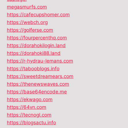
megasmurfs.com
https://cafecupshomer.com
https://webch.org
https://golferse.com
https://fourpercenthq.com
https://dorahokilogin.land
https://dorahoki88.land
https://r-hydrau-lemans.com
https://tabooblogs.info
https://sweetdreamears.com
https://thenewswaves.com
https://base64encode.me
https://ekwago.com
https://64vn.com
https://tecnogl.com
https://blogsactu.info