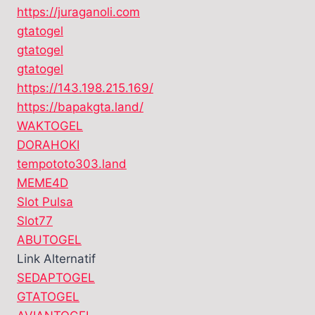
https://juraganoli.com
gtatogel
gtatogel
gtatogel
https://143.198.215.169/
https://bapakgta.land/
WAKTOGEL
DORAHOKI
tempototo303.land
MEME4D
Slot Pulsa
Slot77
ABUTOGEL
Link Alternatif
SEDAPTOGEL
GTATOGEL