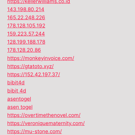
https://kellerwilliams.co.id
143.198.80.214
165.22.248.226
178.128.105.192
159.223.57.244
128.199.188.178
178.128.20.86
https://monkeyinvoice.com/
https://gtatoto.xyz/
https://152.42.197.37/
bibit4d
bibit 4d
asentogel
asen togel
https://overtimethenovel.com/
https://veroniquematernity.com/
https://mu-stone.com/