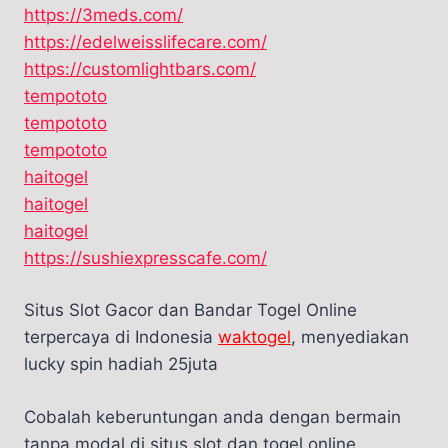
https://3meds.com/
https://edelweisslifecare.com/
https://customlightbars.com/
tempototo
tempototo
tempototo
haitogel
haitogel
haitogel
https://sushiexpresscafe.com/
Situs Slot Gacor dan Bandar Togel Online
terpercaya di Indonesia
waktogel
, menyediakan
lucky spin hadiah 25juta
Cobalah keberuntungan anda dengan bermain
tanpa modal di situs slot dan togel online