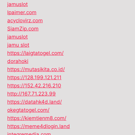
jamuslot
lpaimer.com
acyclovirz.com
SiamZip.com
jamuslot
jamu slot
https://laigtatogel.com/
dorahoki
https://mutasikita.co.id/
https://128.199.121.211
https://152.42.216.210
http://167.71.223.99
https://datahk4d.land/
okegtatogel.com/
https://kiemtienm8.com/
https://meme4dlogin.land
integremedia.com