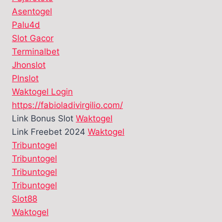
Asentogel
Palu4d
Slot Gacor
Terminalbet
Jhonslot
Plnslot
Waktogel Login
https://fabioladivirgilio.com/
Link Bonus Slot
Waktogel
Link Freebet 2024
Waktogel
Tribuntogel
Tribuntogel
Tribuntogel
Tribuntogel
Slot88
Waktogel