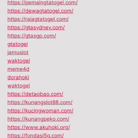
https://pemaingtatogel.com/
https://dewagtatogel.com/
https://rajagtatogel.com/
https://gtasydney.com/
https://gtasgp.com/
gtatogel
jamuslot
waktogel
meme4d
dorahoki
waktogel
https://detaobao.com/
https://kunangslot88.com/
https://kucingwoman.com/
https://kunangpeko.com/
https://www.akuhoki.org/
https://fondasi5g.com/