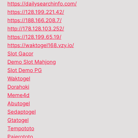
https://dailysearchinfo.com/
https://128.199.221.42/
https://188.166.208.7/
http://178.128.103.252/
https://128.199.65.19/
https://waktogel168.vzy.io/
Slot Gacor
Demo Slot Mahjong
Slot Demo PG
Waktogel
Dorahoki
Meme4d
Abutogel
Sedaptogel
Gtatogel
Tempototo
Pajerototo