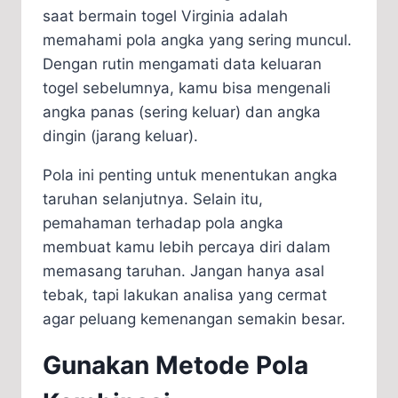
saat bermain togel Virginia adalah
memahami pola angka yang sering muncul.
Dengan rutin mengamati data keluaran
togel sebelumnya, kamu bisa mengenali
angka panas (sering keluar) dan angka
dingin (jarang keluar).
Pola ini penting untuk menentukan angka
taruhan selanjutnya. Selain itu,
pemahaman terhadap pola angka
membuat kamu lebih percaya diri dalam
memasang taruhan. Jangan hanya asal
tebak, tapi lakukan analisa yang cermat
agar peluang kemenangan semakin besar.
Gunakan Metode Pola