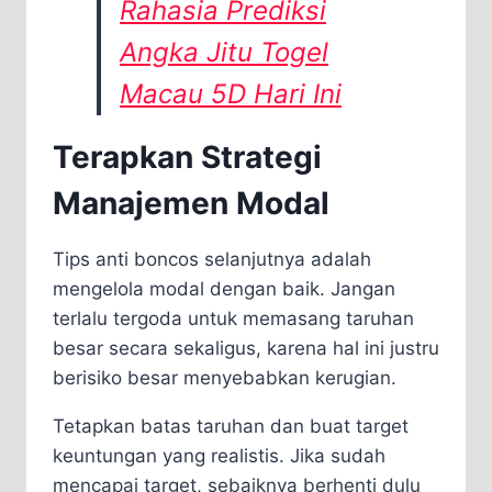
Rahasia Prediksi
Angka Jitu Togel
Macau 5D Hari Ini
Terapkan Strategi
Manajemen Modal
Tips anti boncos selanjutnya adalah
mengelola modal dengan baik. Jangan
terlalu tergoda untuk memasang taruhan
besar secara sekaligus, karena hal ini justru
berisiko besar menyebabkan kerugian.
Tetapkan batas taruhan dan buat target
keuntungan yang realistis. Jika sudah
mencapai target, sebaiknya berhenti dulu