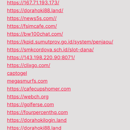
https://167.71.193.173/
https://dorahoki88.land/
https://news5s.com//
https://fsimcafe.com/
https://bw100chat.com/
https://kpid.sumutprov.go.id/system/penjaou/
https://smkcordova.sch.id/slot-dana/
https://143.198.220.90:8071/
https://clixgo.com/
captogel
megasmurfs.com
https://cafecupshomer.com
https://webch.org
https://golferse.com
https://fourpercenthq.com
https://dorahokilogin.land
https://dorahoki88.land