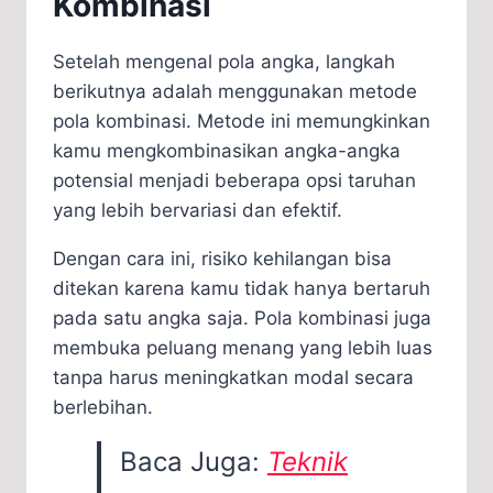
Kombinasi
Setelah mengenal pola angka, langkah
berikutnya adalah menggunakan metode
pola kombinasi. Metode ini memungkinkan
kamu mengkombinasikan angka-angka
potensial menjadi beberapa opsi taruhan
yang lebih bervariasi dan efektif.
Dengan cara ini, risiko kehilangan bisa
ditekan karena kamu tidak hanya bertaruh
pada satu angka saja. Pola kombinasi juga
membuka peluang menang yang lebih luas
tanpa harus meningkatkan modal secara
berlebihan.
Baca Juga:
Teknik