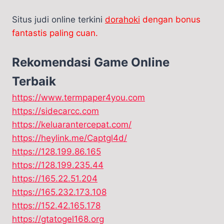
Situs judi online terkini
dorahoki
dengan bonus
fantastis paling cuan.
Rekomendasi Game Online
Terbaik
https://www.termpaper4you.com
https://sidecarcc.com
https://keluarantercepat.com/
https://heylink.me/Captgl4d/
https://128.199.86.165
https://128.199.235.44
https://165.22.51.204
https://165.232.173.108
https://152.42.165.178
https://gtatogel168.org