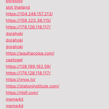
bbfstoto
slot thailand
https://104.248.157.213/
https://159.223.36.115/
https://178.128.118.117/
dorahoki
dorahoki
dorahoki
https://aquihacoisa.com/
captogel
https://128.199.162.59/
https://178.128.118.117/
https://ynos.tv/
https://statoninstitute.com/
https://rljdf.com/
meme4d
meme4d