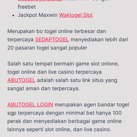
freebet
Jackpot Maxwin
Waktogel Slot
Merupakan bo togel online terbesar dan
terpercaya
SEDAPTOGEL
menyediakan lebih dari
20 pasaran togel sangat populer
Salah satu tempat bermain game slot onlone,
togel online dan live casino terpercaya
ABUTOGEL
adalah salah satu link situs yang
sangat aman dan terpercaya.
ABUTOGEL LOGIN
merupakan agen bandar togel
sgp terpercaya dengan minimal bet hanya 100
perak dan menyediakan berbagai game online
lainnya seperti slot online, dan live casino.